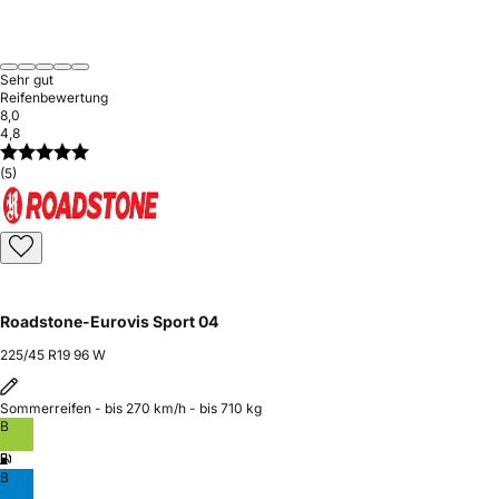
Sehr gut
Reifenbewertung
8,0
4,8
(5)
Roadstone-Eurovis Sport 04
225/45 R19 96 W
Sommerreifen - bis 270 km/h - bis 710 kg
B
B