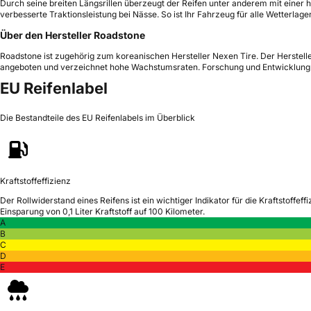
Durch seine breiten Längsrillen überzeugt der Reifen unter anderem mit einer
verbesserte Traktionsleistung bei Nässe. So ist Ihr Fahrzeug für alle Wetterla
Über den Hersteller Roadstone
Roadstone ist zugehörig zum koreanischen Hersteller Nexen Tire. Der Herstelle
angeboten und verzeichnet hohe Wachstumsraten. Forschung und Entwicklung b
EU Reifenlabel
Die Bestandteile des EU Reifenlabels im Überblick
Kraftstoffeffizienz
Der Rollwiderstand eines Reifens ist ein wichtiger Indikator für die Kraftstoffeffi
Einsparung von 0,1 Liter Kraftstoff auf 100 Kilometer.
A
B
C
D
E