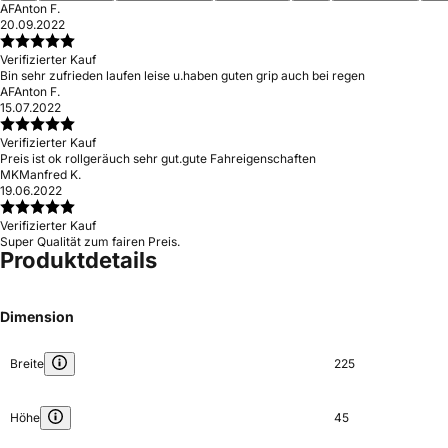
AF
Anton F.
20.09.2022
Verifizierter Kauf
Bin sehr zufrieden laufen leise u.haben guten grip auch bei regen
AF
Anton F.
15.07.2022
Verifizierter Kauf
Preis ist ok rollgeräuch sehr gut.gute Fahreigenschaften
MK
Manfred K.
19.06.2022
Verifizierter Kauf
Super Qualität zum fairen Preis.
Produktdetails
Dimension
Breite
225
Höhe
45