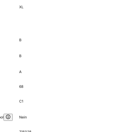
XL
B
B
A
68
C1
ol
Nein
715028