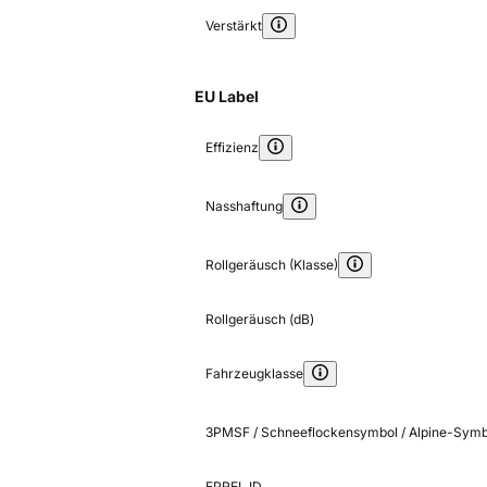
Verstärkt
EU Label
Effizienz
Nasshaftung
Rollgeräusch (Klasse)
Rollgeräusch (dB)
Fahrzeugklasse
3PMSF / Schneeflockensymbol / Alpine-Symb
EPREL ID