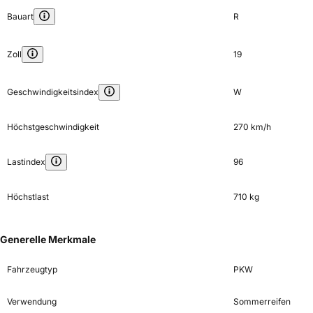
Bauart
R
Zoll
19
Geschwindigkeitsindex
W
Höchstgeschwindigkeit
270 km/h
Lastindex
96
Höchstlast
710 kg
Generelle Merkmale
Fahrzeugtyp
PKW
Verwendung
Sommerreifen