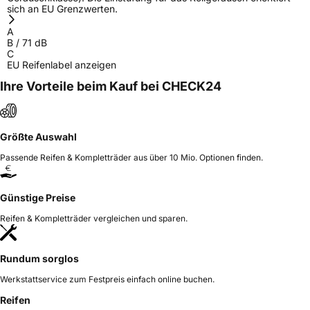
sich an EU Grenzwerten.
Herstellerkontakt
Sailun Europe GmbH, Grosser Hasenpfad 30
60598 Frankfurt Deutschland,
A
www.sailuntire.com
B
/
71
dB
C
EU Reifenlabel anzeigen
Ihre Vorteile beim Kauf bei CHECK24
Größte Auswahl
Passende Reifen & Kompletträder aus über 10 Mio. Optionen finden.
Günstige Preise
Reifen & Kompletträder vergleichen und sparen.
Rundum sorglos
Werkstattservice zum Festpreis einfach online buchen.
Reifen