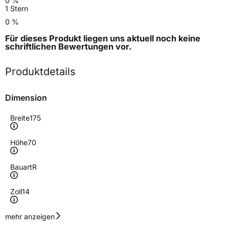
0 %
1 Stern
0 %
Für dieses Produkt liegen uns aktuell noch keine
schriftlichen Bewertungen
vor.
Produktdetails
Dimension
Breite
175
Höhe
70
Bauart
R
Zoll
14
Geschwindigkeitsindex
T
mehr anzeigen