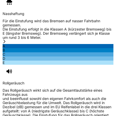
Verstärkt
XL
Nasshaftung
EU Label
Für die Einstufung wird das Bremsen auf nasser Fahrbahn
gemessen.
Die Einstufung erfolgt in die Klassen A (kürzester Bremsweg) bis
Effizienz
D
E (längster Bremsweg). Der Bremsweg verlängert sich je Klasse
um rund 3 bis 6 Meter.
Nasshaftung
B
A
B
C
Rollgeräusch (Klasse)
B
D
E
Rollgeräusch (dB)
71
Fahrzeugklasse
C1
Rollgeräusch
3PMSF / Schneeflockensymbol / Alpine-Symbol
Nein
Das Rollgeräusch wirkt sich auf die Gesamtlautstärke eines
Fahrzeugs aus
und beeinflusst sowohl den eigenen Fahrkomfort als auch die
EPREL ID
461745
Geräuschbelastung für die Umwelt. Das Rollgeräusch wird in
Dezibel (dB) gemessen und im EU Reifenlabel in die drei Klassen
Allgemeine Produktsicherheit (GPSR)
aufgeteilt: von A (niedrigste Geräuschklasse) bis C (höchste
Geräuschklasse). Die Einstufung für das Rollgeräusch orientiert