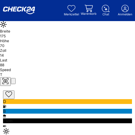
Warenkorb
Merkzettel
Chat
Anmelden
Breite
175
Höhe
70
Zoll
14
Last
88
Speed
T
D
B
71db