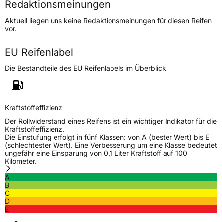
Redaktionsmeinungen
Höchstgeschwindigkeit
190 km/h
Aktuell liegen uns keine Redaktionsmeinungen für diesen Reifen
Lastindex
88
vor.
Höchstlast
560 kg
EU Reifenlabel
Die Bestandteile des EU Reifenlabels im Überblick
Generelle Merkmale
Fahrzeugtyp
PKW
Verwendung
Sommerreifen
Kraftstoffeffizienz
Modellname
RXMotion H11
Der Rollwiderstand eines Reifens ist ein wichtiger Indikator für die
Kraftstoffeffizienz.
Fahrzeugart
PKW & SUV
Die Einstufung erfolgt in fünf Klassen: von A (bester Wert) bis E
(schlechtester Wert). Eine Verbesserung um eine Klasse bedeutet
ungefähr eine Einsparung von 0,1 Liter Kraftstoff auf 100
Kilometer.
Weitere Eigenschaften
A
Schlauchtyp
TL
B
C
D
Zustand
Neureifen
E