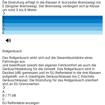
Die Einstufung erfolgt in die Klassen A (kürzester Bremsweg) bis
Effizienz
D
E (längster Bremsweg). Der Bremsweg verlängert sich je Klasse
um rund 3 bis 6 Meter.
Nasshaftung
C
A
B
C
Rollgeräusch (Klasse)
B
D
E
Rollgeräusch (dB)
71
Fahrzeugklasse
C1
Rollgeräusch
3PMSF / Schneeflockensymbol / Alpine-Symbol
Nein
Das Rollgeräusch wirkt sich auf die Gesamtlautstärke eines
Fahrzeugs aus
und beeinflusst sowohl den eigenen Fahrkomfort als auch die
EPREL ID
444730
Geräuschbelastung für die Umwelt. Das Rollgeräusch wird in
Dezibel (dB) gemessen und im EU Reifenlabel in die drei Klassen
Allgemeine Produktsicherheit (GPSR)
aufgeteilt: von A (niedrigste Geräuschklasse) bis C (höchste
Geräuschklasse). Die Einstufung für das Rollgeräusch orientiert
sich an EU Grenzwerten.
Herstellerkontakt
Sailun Europe GmbH, Grosser Hasenpfad 30
60598 Frankfurt Deutschland,
A
www.sailuntire.com
B
/
71
dB
C
EU Reifenlabel anzeigen