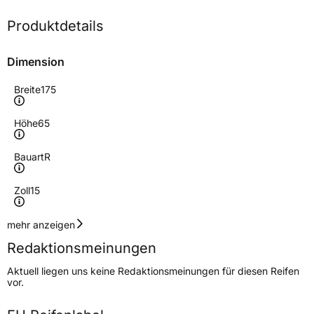
Produktdetails
Dimension
Breite
175
Höhe
65
Bauart
R
Zoll
15
Geschwindigkeitsindex
H
mehr anzeigen
Redaktionsmeinungen
Höchstgeschwindigkeit
210 km/h
Aktuell liegen uns keine Redaktionsmeinungen für diesen Reifen
Lastindex
88
vor.
Höchstlast
560 kg