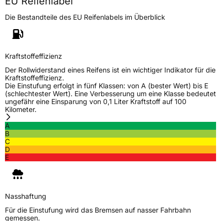
EU Reifenlabel
Die Bestandteile des EU Reifenlabels im Überblick
Generelle Merkmale
Fahrzeugtyp
PKW
Verwendung
Sommerreifen
Kraftstoffeffizienz
Modellname
RXMotion H12
Der Rollwiderstand eines Reifens ist ein wichtiger Indikator für die
Kraftstoffeffizienz.
Fahrzeugart
PKW & SUV
Die Einstufung erfolgt in fünf Klassen: von A (bester Wert) bis E
(schlechtester Wert). Eine Verbesserung um eine Klasse bedeutet
ungefähr eine Einsparung von 0,1 Liter Kraftstoff auf 100
Kilometer.
Weitere Eigenschaften
A
Schlauchtyp
TL
B
C
D
Zustand
Neureifen
E
Verstärkt
XL
Nasshaftung
EU Label
Für die Einstufung wird das Bremsen auf nasser Fahrbahn
gemessen.