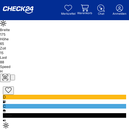
Warenkorb
Merkzettel
Chat
Anmelden
Breite
175
Höhe
65
Zoll
15
Last
88
Speed
H
D
C
71db