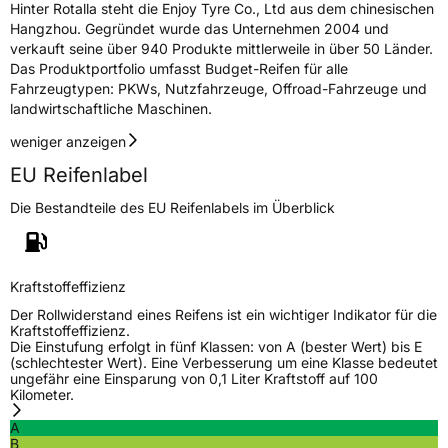
Hinter Rotalla steht die Enjoy Tyre Co., Ltd aus dem chinesischen
Rollgeräusch (dB)
69
Hangzhou. Gegründet wurde das Unternehmen 2004 und
verkauft seine über 940 Produkte mittlerweile in über 50 Länder.
Fahrzeugklasse
C1
Das Produktportfolio umfasst Budget-Reifen für alle
Fahrzeugtypen: PKWs, Nutzfahrzeuge, Offroad-Fahrzeuge und
EPREL ID
617243
landwirtschaftliche Maschinen.
weniger anzeigen
Allgemeine Produktsicherheit (GPSR)
EU Reifenlabel
Herstellerkontakt
ROTALLA, Room 608 Sunyard International
Creative Center 1750 Jianghong Road
Die Bestandteile des EU Reifenlabels im Überblick
Binjiang District Hangzhou,
zhaoye@enjoytyre.com
Verantwortliche
HONCH HUSDOW CO. (CYPRUS) LTD, Room
in der EU
608 Sunyard International Creative Center
Kraftstoffeffizienz
1750 Jianghong Road Binjiang District
Hangzhou, zhaoye@enjoytyre.com
Der Rollwiderstand eines Reifens ist ein wichtiger Indikator für die
Kraftstoffeffizienz.
Die Einstufung erfolgt in fünf Klassen: von A (bester Wert) bis E
(schlechtester Wert). Eine Verbesserung um eine Klasse bedeutet
ungefähr eine Einsparung von 0,1 Liter Kraftstoff auf 100
Kilometer.
A
B