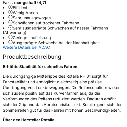
Modellname
RH 01
Fazit:
mangelhaft (4,7)
Effizient
Fahrzeugart
PKW & SUV
Wenig Abrieb
Sehr unausgewogen
Schwächen auf trockener Fahrbahn
Weitere Eigenschaften
Sehr ausgeprägte Schwächen auf nasser Fahrbahn
(Abwertung)
Geringe Laufleistung
Schlauchtyp
TL
Ausgeprägte Schwäche bei der Nachhaltigkeit
Weitere Details bei ADAC
Zustand
Neureifen
Produktbeschreibung
Verstärkt
XL
Erhöhte Stabilität für schnelles Fahren
Die durchgängige Mittelrippe des Rotalla RH 01 sorgt für
EU Label
Fahrstabilität und ermöglicht gleichzeitig eine präzise
Übertragung von Lenkbewegungen. Die Reifenschultern wirken
Effizienz
C
sich zudem positiv auf das Kurvenfahren aus, da die
Verformungen des Reifens reduziert werden. Dadurch erhöht
sich der Grip und das Abrutschrisiko sinkt. Somit eignet sich der
Nasshaftung
B
Sommerreifen gut für das Fahren mit hohen Geschwindigkeiten.
Über den Hersteller Rotalla
Rollgeräusch (Klasse)
A