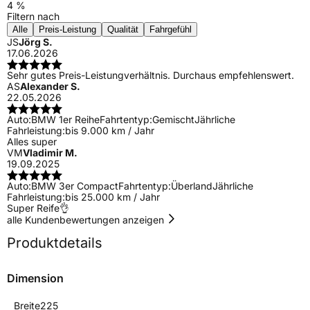
4 %
Filtern nach
Alle
Preis-Leistung
Qualität
Fahrgefühl
JS
Jörg S.
17.06.2026
Sehr gutes Preis-Leistungverhältnis. Durchaus empfehlenswert.
AS
Alexander S.
22.05.2026
Auto:
BMW 1er Reihe
Fahrtentyp:
Gemischt
Jährliche
Fahrleistung:
bis 9.000 km / Jahr
Alles super
VM
Vladimir M.
19.09.2025
Auto:
BMW 3er Compact
Fahrtentyp:
Überland
Jährliche
Fahrleistung:
bis 25.000 km / Jahr
Super Reife👌
alle Kundenbewertungen anzeigen
Produktdetails
Dimension
Breite
225