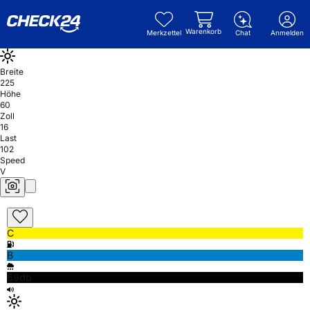
Warenkorb
Merkzettel
Chat
Anmelden
Breite
225
Höhe
60
Zoll
16
Last
102
Speed
V
C
B
69db