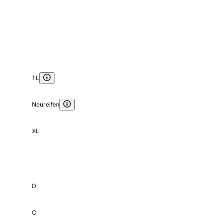
TL
Neureifen
XL
D
C