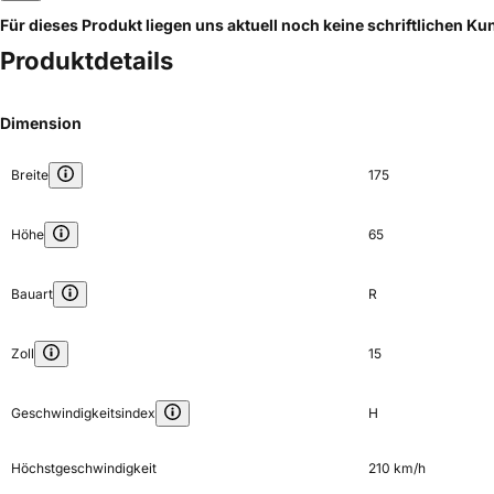
Für dieses Produkt liegen uns aktuell noch keine schriftlichen 
Produktdetails
Dimension
Breite
175
Höhe
65
Bauart
R
Zoll
15
Geschwindigkeitsindex
H
Höchstgeschwindigkeit
210 km/h