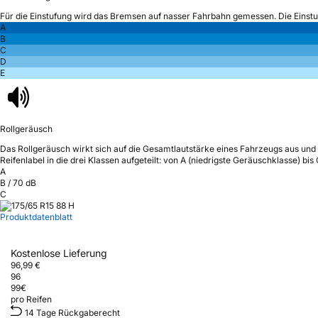
Für die Einstufung wird das Bremsen auf nasser Fahrbahn gemessen.
Die Einst
A
B
C
D
E
Rollgeräusch
Das Rollgeräusch wirkt sich auf die Gesamtlautstärke eines Fahrzeugs aus
und 
Reifenlabel in die drei Klassen aufgeteilt: von A (niedrigste Geräuschklasse) bi
A
B
/
70
dB
C
Produktdatenblatt
Kostenlose Lieferung
96,99 €
96
99
€
pro Reifen
14 Tage Rückgaberecht