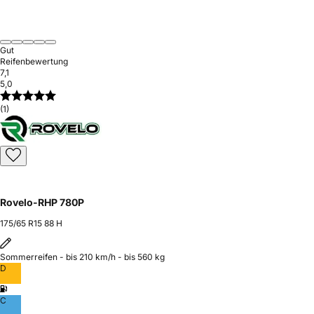
Gut
Reifenbewertung
7,1
5,0
(1)
Rovelo-RHP 780P
175/65 R15 88 H
Sommerreifen - bis 210 km/h - bis 560 kg
D
C