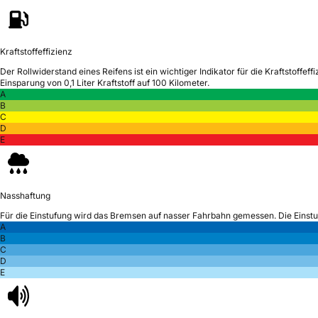
Kraftstoffeffizienz
Der Rollwiderstand eines Reifens ist ein wichtiger Indikator für die Kraftstoffeffi
Einsparung von 0,1 Liter Kraftstoff auf 100 Kilometer.
A
B
C
D
E
Nasshaftung
Für die Einstufung wird das Bremsen auf nasser Fahrbahn gemessen.
Die Einst
A
B
C
D
E