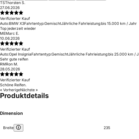
TS
Thorsten S.
27.06.2026
Verifizierter Kauf
Auto:
BMW X3
Fahrtentyp:
Gemischt
Jährliche Fahrleistung:
bis 15.000 km / Jahr
Top jederzeit wieder
ME
Marc E.
10.06.2026
Verifizierter Kauf
Auto:
Opel Insignia
Fahrtentyp:
Gemischt
Jährliche Fahrleistung:
bis 25.000 km / 
Sehr gute reifen
RM
Ron M.
28.05.2026
Verifizierter Kauf
Schöne Reifen.
« Vorherige
Nächste »
Produktdetails
Dimension
Breite
235