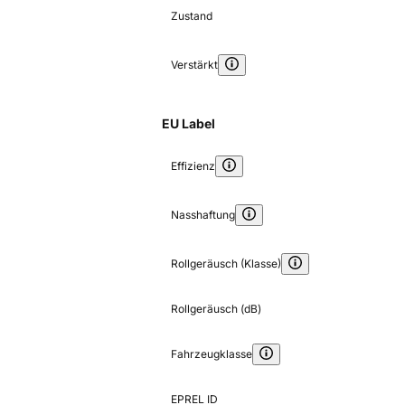
Zustand
Verstärkt
EU Label
Effizienz
Nasshaftung
Rollgeräusch (Klasse)
Rollgeräusch (dB)
Fahrzeugklasse
EPREL ID