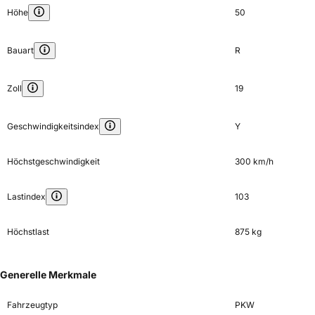
Höhe
50
Bauart
R
Zoll
19
Geschwindigkeitsindex
Y
Höchstgeschwindigkeit
300 km/h
Lastindex
103
Höchstlast
875 kg
Generelle Merkmale
Fahrzeugtyp
PKW