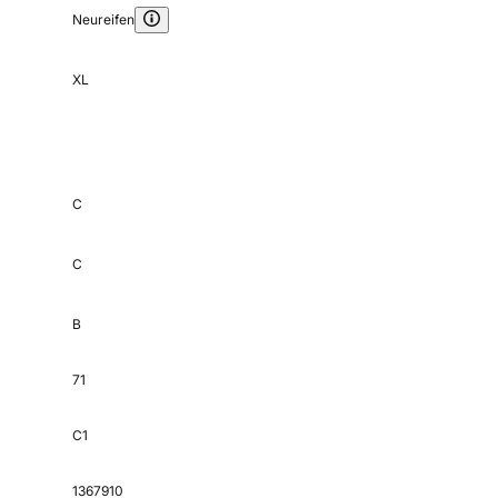
Neureifen
XL
C
C
B
71
C1
1367910