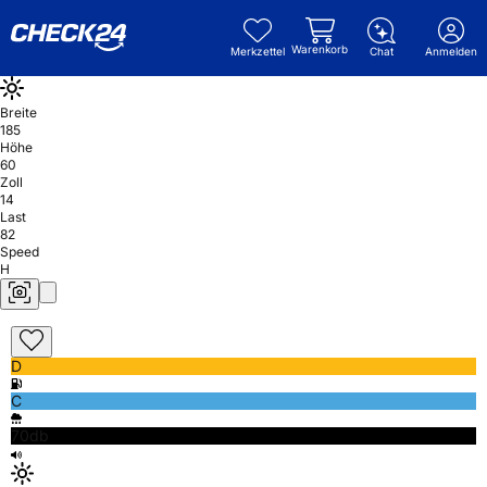
Warenkorb
Merkzettel
Chat
Anmelden
Breite
185
Höhe
60
Zoll
14
Last
82
Speed
H
D
C
70db