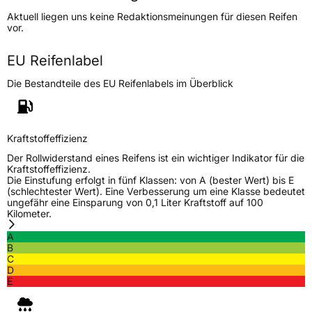
Höchstgeschwindigkeit
210 km/h
Aktuell liegen uns keine Redaktionsmeinungen für diesen Reifen
Lastindex
82
vor.
Höchstlast
475 kg
EU Reifenlabel
Die Bestandteile des EU Reifenlabels im Überblick
Generelle Merkmale
Fahrzeugtyp
PKW
Verwendung
Sommerreifen
Kraftstoffeffizienz
Modellname
Royal Mile
Der Rollwiderstand eines Reifens ist ein wichtiger Indikator für die
Kraftstoffeffizienz.
Fahrzeugart
PKW & SUV
Die Einstufung erfolgt in fünf Klassen: von A (bester Wert) bis E
(schlechtester Wert). Eine Verbesserung um eine Klasse bedeutet
ungefähr eine Einsparung von 0,1 Liter Kraftstoff auf 100
Kilometer.
Weitere Eigenschaften
A
Schlauchtyp
TL
B
C
D
Zustand
Neureifen
E