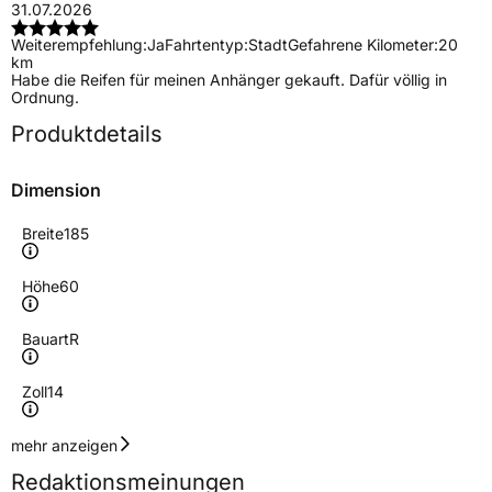
31.07.2026
Weiterempfehlung:
Ja
Fahrtentyp:
Stadt
Gefahrene Kilometer:
20
km
Habe die Reifen für meinen Anhänger gekauft. Dafür völlig in
Ordnung.
Produktdetails
Dimension
Breite
185
Höhe
60
Bauart
R
Zoll
14
Geschwindigkeitsindex
H
mehr anzeigen
Redaktionsmeinungen