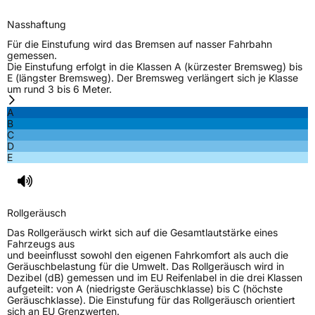
EU Label
Nasshaftung
Effizienz
D
Für die Einstufung wird das Bremsen auf nasser Fahrbahn
gemessen.
Die Einstufung erfolgt in die Klassen A (kürzester Bremsweg) bis
Nasshaftung
C
E (längster Bremsweg). Der Bremsweg verlängert sich je Klasse
um rund 3 bis 6 Meter.
Rollgeräusch (Klasse)
B
A
B
C
Rollgeräusch (dB)
70
D
E
Fahrzeugklasse
C1
EPREL ID
476075
Rollgeräusch
Allgemeine Produktsicherheit (GPSR)
Das Rollgeräusch wirkt sich auf die Gesamtlautstärke eines
Fahrzeugs aus
Herstellerkontakt
Royal Black, Qingdao China,
und beeinflusst sowohl den eigenen Fahrkomfort als auch die
miranda@haohuatire.com
Geräuschbelastung für die Umwelt. Das Rollgeräusch wird in
Dezibel (dB) gemessen und im EU Reifenlabel in die drei Klassen
Verantwortliche
corrado bergagna, Qingdao China,
aufgeteilt: von A (niedrigste Geräuschklasse) bis C (höchste
in der EU
miranda@haohuatire.com, +86 532 67788373
Geräuschklasse). Die Einstufung für das Rollgeräusch orientiert
sich an EU Grenzwerten.