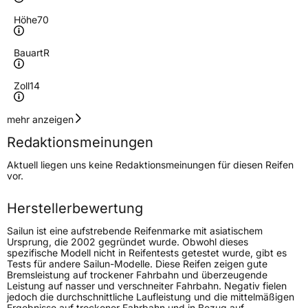
Höhe
70
Bauart
R
Zoll
14
Geschwindigkeitsindex
T
mehr anzeigen
Redaktionsmeinungen
Höchstgeschwindigkeit
190 km/h
Aktuell liegen uns keine Redaktionsmeinungen für diesen Reifen
Lastindex
88
vor.
Höchstlast
560 kg
Herstellerbewertung
Gewicht (in kg)
8 kg
Sailun ist eine aufstrebende Reifenmarke mit asiatischem
Ursprung, die 2002 gegründet wurde. Obwohl dieses
spezifische Modell nicht in Reifentests getestet wurde, gibt es
Generelle Merkmale
Tests für andere Sailun-Modelle. Diese Reifen zeigen gute
Bremsleistung auf trockener Fahrbahn und überzeugende
Fahrzeugtyp
PKW
Leistung auf nasser und verschneiter Fahrbahn. Negativ fielen
jedoch die durchschnittliche Laufleistung und die mittelmäßigen
Verwendung
Sommerreifen
Ergebnisse auf trockener Fahrbahn und in Bezug auf