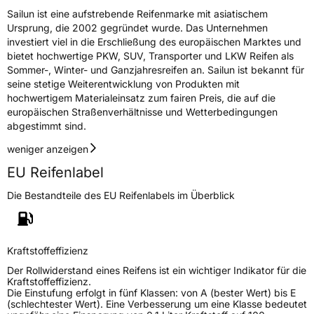
Sailun ist eine aufstrebende Reifenmarke mit asiatischem
Ursprung, die 2002 gegründet wurde. Das Unternehmen
Rollgeräusch (dB)
70
investiert viel in die Erschließung des europäischen Marktes und
Fahrzeugklasse
C1
bietet hochwertige PKW, SUV, Transporter und LKW Reifen als
Sommer-, Winter- und Ganzjahresreifen an. Sailun ist bekannt für
seine stetige Weiterentwicklung von Produkten mit
3PMSF / Schneeflockensymbol / Alpine-Symbol
Nein
hochwertigem Materialeinsatz zum fairen Preis, die auf die
europäischen Straßenverhältnisse und Wetterbedingungen
Eisgrip
Nein
abgestimmt sind.
EPREL ID
444386
weniger anzeigen
Allgemeine Produktsicherheit (GPSR)
EU Reifenlabel
Die Bestandteile des EU Reifenlabels im Überblick
Herstellerkontakt
Sailun Europe GmbH, Grosser Hasenpfad 30
60598 Frankfurt Deutschland, www.sailun-
tyres.eu
Kraftstoffeffizienz
Der Rollwiderstand eines Reifens ist ein wichtiger Indikator für die
Kraftstoffeffizienz.
Die Einstufung erfolgt in fünf Klassen: von A (bester Wert) bis E
(schlechtester Wert). Eine Verbesserung um eine Klasse bedeutet