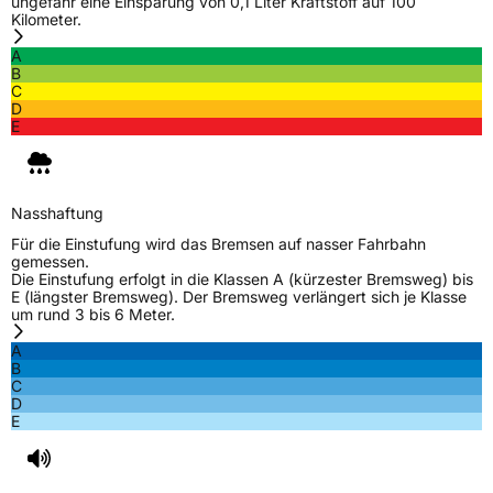
ungefähr eine Einsparung von 0,1 Liter Kraftstoff auf 100
Kilometer.
A
B
C
D
E
Nasshaftung
Für die Einstufung wird das Bremsen auf nasser Fahrbahn
gemessen.
Die Einstufung erfolgt in die Klassen A (kürzester Bremsweg) bis
E (längster Bremsweg). Der Bremsweg verlängert sich je Klasse
um rund 3 bis 6 Meter.
A
B
C
D
E