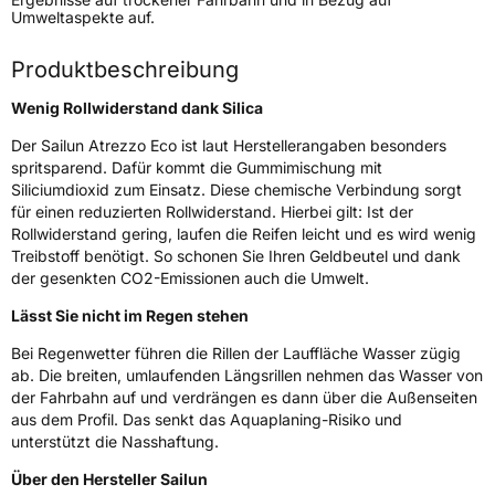
Umweltaspekte auf.
Modellname
Atrezzo Eco
Fahrzeugart
PKW & SUV
Produktbeschreibung
Wenig Rollwiderstand dank Silica
Weitere Eigenschaften
Der Sailun Atrezzo Eco ist laut Herstellerangaben besonders
Schlauchtyp
TL
spritsparend. Dafür kommt die Gummimischung mit
Siliciumdioxid zum Einsatz. Diese chemische Verbindung sorgt
für einen reduzierten Rollwiderstand. Hierbei gilt: Ist der
Zustand
Neureifen
Rollwiderstand gering, laufen die Reifen leicht und es wird wenig
Treibstoff benötigt. So schonen Sie Ihren Geldbeutel und dank
Verstärkt
XL
der gesenkten CO2-Emissionen auch die Umwelt.
Lässt Sie nicht im Regen stehen
EU Label
Bei Regenwetter führen die Rillen der Lauffläche Wasser zügig
ab. Die breiten, umlaufenden Längsrillen nehmen das Wasser von
Effizienz
C
der Fahrbahn auf und verdrängen es dann über die Außenseiten
aus dem Profil. Das senkt das Aquaplaning-Risiko und
Nasshaftung
B
unterstützt die Nasshaftung.
Über den Hersteller Sailun
Rollgeräusch (Klasse)
B