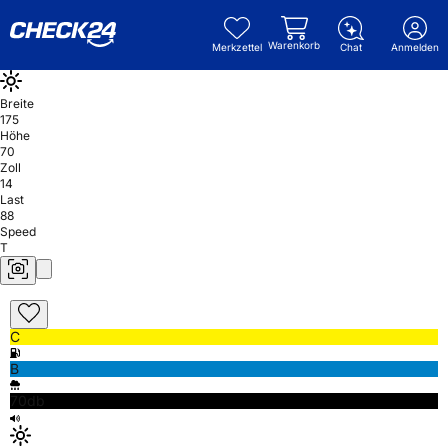
Warenkorb
Merkzettel
Chat
Anmelden
Breite
175
Höhe
70
Zoll
14
Last
88
Speed
T
C
B
70db