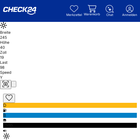
Warenkorb
Merkzettel
Chat
Anmelden
Breite
245
Höhe
40
Zoll
19
Last
98
Speed
Y
D
B
71db