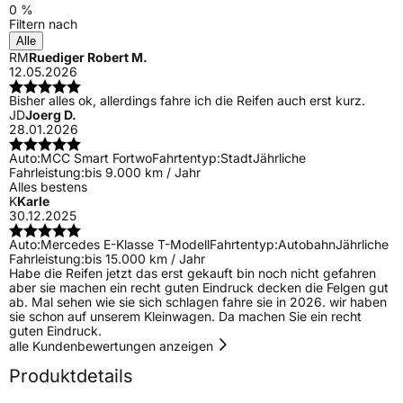
0 %
Filtern nach
Alle
RM
Ruediger Robert M.
12.05.2026
Bisher alles ok, allerdings fahre ich die Reifen auch erst kurz.
JD
Joerg D.
28.01.2026
Auto:
MCC Smart Fortwo
Fahrtentyp:
Stadt
Jährliche
Fahrleistung:
bis 9.000 km / Jahr
Alles bestens
K
Karle
30.12.2025
Auto:
Mercedes E-Klasse T-Modell
Fahrtentyp:
Autobahn
Jährliche
Fahrleistung:
bis 15.000 km / Jahr
Habe die Reifen jetzt das erst gekauft bin noch nicht gefahren
aber sie machen ein recht guten Eindruck decken die Felgen gut
ab. Mal sehen wie sie sich schlagen fahre sie in 2026. wir haben
sie schon auf unserem Kleinwagen. Da machen Sie ein recht
guten Eindruck.
alle Kundenbewertungen anzeigen
Produktdetails