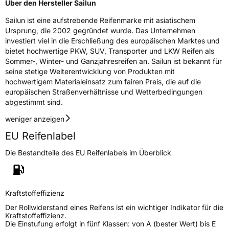
Über den Hersteller Sailun
Sailun ist eine aufstrebende Reifenmarke mit asiatischem
Rollgeräusch (Klasse)
B
Ursprung, die 2002 gegründet wurde. Das Unternehmen
investiert viel in die Erschließung des europäischen Marktes und
Rollgeräusch (dB)
71
bietet hochwertige PKW, SUV, Transporter und LKW Reifen als
Sommer-, Winter- und Ganzjahresreifen an. Sailun ist bekannt für
Fahrzeugklasse
C1
seine stetige Weiterentwicklung von Produkten mit
hochwertigem Materialeinsatz zum fairen Preis, die auf die
3PMSF / Schneeflockensymbol / Alpine-Symbol
Nein
europäischen Straßenverhältnisse und Wetterbedingungen
abgestimmt sind.
Eisgrip
Nein
weniger anzeigen
EPREL ID
447473
EU Reifenlabel
Allgemeine Produktsicherheit (GPSR)
Die Bestandteile des EU Reifenlabels im Überblick
Herstellerkontakt
Sailun Europe GmbH, Grosser Hasenpfad 30
60598 Frankfurt Deutschland, www.sailun-
tyres.eu
Kraftstoffeffizienz
Der Rollwiderstand eines Reifens ist ein wichtiger Indikator für die
Kraftstoffeffizienz.
Die Einstufung erfolgt in fünf Klassen: von A (bester Wert) bis E