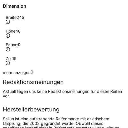
Dimension
Breite
245
Höhe
40
Bauart
R
Zoll
19
Geschwindigkeitsindex
Y
mehr anzeigen
Redaktionsmeinungen
Höchstgeschwindigkeit
300 km/h
Aktuell liegen uns keine Redaktionsmeinungen für diesen Reifen
Lastindex
98
vor.
Höchstlast
750 kg
Herstellerbewertung
Sailun ist eine aufstrebende Reifenmarke mit asiatischem
Generelle Merkmale
Ursprung, die 2002 gegründet wurde. Obwohl dieses
spezifische Modell nicht in Reifentests getestet wurde, gibt es