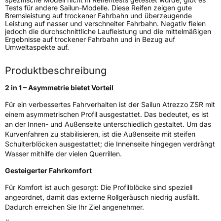
Fahrzeugtyp
PKW
Tests für andere Sailun-Modelle. Diese Reifen zeigen gute
Bremsleistung auf trockener Fahrbahn und überzeugende
Verwendung
Sommerreifen
Leistung auf nasser und verschneiter Fahrbahn. Negativ fielen
jedoch die durchschnittliche Laufleistung und die mittelmäßigen
Modellname
Atrezzo ZSR
Ergebnisse auf trockener Fahrbahn und in Bezug auf
Umweltaspekte auf.
Fahrzeugart
PKW & SUV
Produktbeschreibung
Weitere Eigenschaften
2 in 1 – Asymmetrie bietet Vorteil
Schlauchtyp
TL
Für ein verbessertes Fahrverhalten ist der Sailun Atrezzo ZSR mit
einem asymmetrischen Profil ausgestattet. Das bedeutet, es ist
Zustand
Neureifen
an der Innen- und Außenseite unterschiedlich gestaltet. Um das
Kurvenfahren zu stabilisieren, ist die Außenseite mit steifen
Schulterblöcken ausgestattet; die Innenseite hingegen verdrängt
Verstärkt
XL
Wasser mithilfe der vielen Querrillen.
Gesteigerter Fahrkomfort
EU Label
Für Komfort ist auch gesorgt: Die Profilblöcke sind speziell
Effizienz
D
angeordnet, damit das externe Rollgeräusch niedrig ausfällt.
Dadurch erreichen Sie Ihr Ziel angenehmer.
Nasshaftung
B