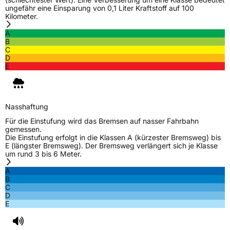
ungefähr eine Einsparung von 0,1 Liter Kraftstoff auf 100
EU Label
Kilometer.
A
Effizienz
B
B
C
D
Nasshaftung
A
E
Rollgeräusch (Klasse)
B
Nasshaftung
Rollgeräusch (dB)
70
Für die Einstufung wird das Bremsen auf nasser Fahrbahn
Fahrzeugklasse
C1
gemessen.
Die Einstufung erfolgt in die Klassen A (kürzester Bremsweg) bis
E (längster Bremsweg). Der Bremsweg verlängert sich je Klasse
3PMSF / Schneeflockensymbol / Alpine-Symbol
Nein
um rund 3 bis 6 Meter.
A
EPREL ID
2203480
B
C
Allgemeine Produktsicherheit (GPSR)
D
E
Herstellerkontakt
Sailun Europe GmbH, Grosser Hasenpfad 30
60598 Frankfurt Deutschland, www.sailun-
tyres.eu