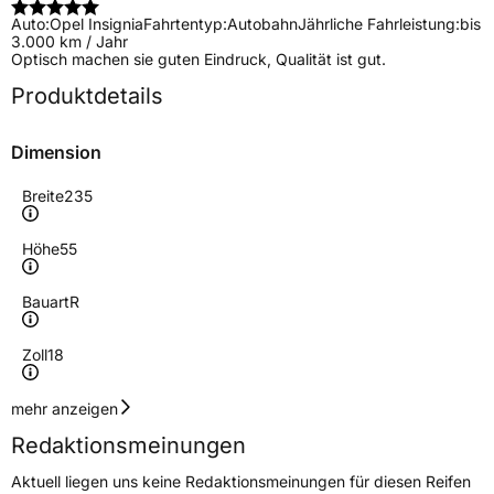
Auto:
Opel Insignia
Fahrtentyp:
Autobahn
Jährliche Fahrleistung:
bis
3.000 km / Jahr
Optisch machen sie guten Eindruck, Qualität ist gut.
Produktdetails
Dimension
Breite
235
Höhe
55
Bauart
R
Zoll
18
Geschwindigkeitsindex
V
mehr anzeigen
Redaktionsmeinungen
Höchstgeschwindigkeit
240 km/h
Aktuell liegen uns keine Redaktionsmeinungen für diesen Reifen
Lastindex
104