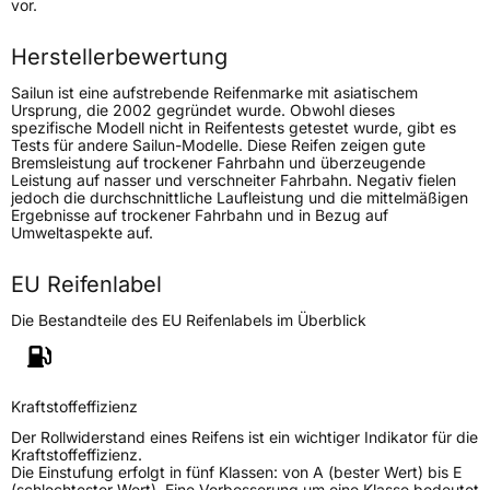
vor.
Höchstlast
900 kg
Herstellerbewertung
Sailun ist eine aufstrebende Reifenmarke mit asiatischem
Generelle Merkmale
Ursprung, die 2002 gegründet wurde. Obwohl dieses
spezifische Modell nicht in Reifentests getestet wurde, gibt es
Fahrzeugtyp
PKW
Tests für andere Sailun-Modelle. Diese Reifen zeigen gute
Bremsleistung auf trockener Fahrbahn und überzeugende
Verwendung
Sommerreifen
Leistung auf nasser und verschneiter Fahrbahn. Negativ fielen
jedoch die durchschnittliche Laufleistung und die mittelmäßigen
Modellname
Atrezzo Elite 2
Ergebnisse auf trockener Fahrbahn und in Bezug auf
Umweltaspekte auf.
Fahrzeugart
PKW & SUV
EU Reifenlabel
Weitere Eigenschaften
Die Bestandteile des EU Reifenlabels im Überblick
Schlauchtyp
TL
Zustand
Neureifen
Kraftstoffeffizienz
Der Rollwiderstand eines Reifens ist ein wichtiger Indikator für die
Verstärkt
XL
Kraftstoffeffizienz.
Die Einstufung erfolgt in fünf Klassen: von A (bester Wert) bis E
(schlechtester Wert). Eine Verbesserung um eine Klasse bedeutet