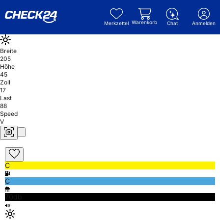
Warenkorb
Merkzettel
Chat
Anmelden
Breite
205
Höhe
45
Zoll
17
Last
88
Speed
V
C
C
70db