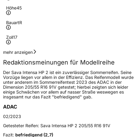
Höhe
45
Bauart
R
Zoll
17
Geschwindigkeitsindex
V
mehr anzeigen
Redaktionsmeinungen für Modellreihe
Höchstgeschwindigkeit
240 km/h
Der Sava Intensa HP 2 ist ein zuverlässiger Sommerreifen. Seine
Lastindex
88
Vorzüge liegen vor allem in der Effizienz. Das Reifenmodell wurde
unter anderem im Sommerreifentest 2023 des ADAC in der
Dimension 205/55 R16 91V getestet; hierbei zeigten sich leider
Höchstlast
560 kg
einige Schwächen vor allem auf nasser Straße weswegen es
insgesamt nur das Fazit "befriedigend" gab.
Gewicht (in kg)
8,68 kg
ADAC
Generelle Merkmale
02/2023
Fahrzeugtyp
PKW
Getesteter Reifen:
Sava Intensa HP 2 205/55 R16 91V
Verwendung
Sommerreifen
Fazit:
befriedigend (2,7)