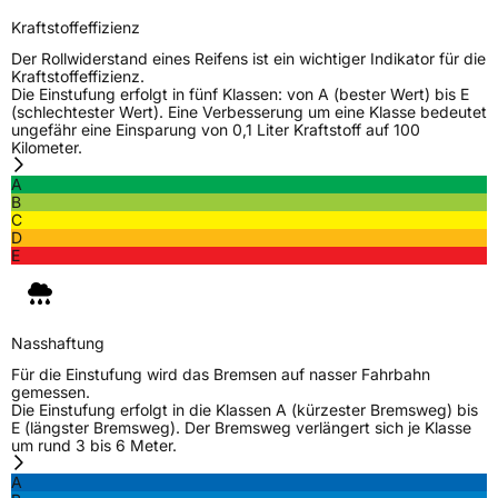
Kraftstoffeffizienz
Rollgeräusch (Klasse)
B
Der Rollwiderstand eines Reifens ist ein wichtiger Indikator für die
Kraftstoffeffizienz.
Die Einstufung erfolgt in fünf Klassen: von A (bester Wert) bis E
Rollgeräusch (dB)
70
(schlechtester Wert). Eine Verbesserung um eine Klasse bedeutet
Fahrzeugklasse
C1
ungefähr eine Einsparung von 0,1 Liter Kraftstoff auf 100
Kilometer.
3PMSF / Schneeflockensymbol / Alpine-Symbol
Nein
A
B
C
Eisgrip
Nein
D
E
EPREL ID
611857
Allgemeine Produktsicherheit (GPSR)
Nasshaftung
Herstellerkontakt
Goodyear S.A. Innovation Center, Avenue
Für die Einstufung wird das Bremsen auf nasser Fahrbahn
Gordon Smith 7750 Colmar-Berg Luxemburg,
gemessen.
www.goodyear.eu
Die Einstufung erfolgt in die Klassen A (kürzester Bremsweg) bis
E (längster Bremsweg). Der Bremsweg verlängert sich je Klasse
um rund 3 bis 6 Meter.
A