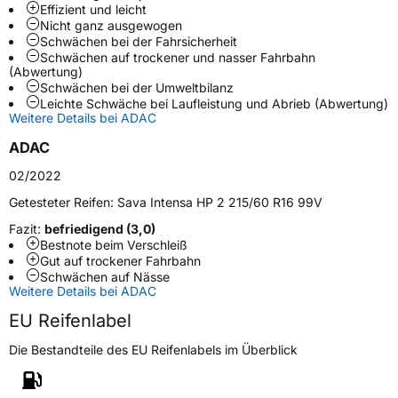
Effizient und leicht
Modellname
Intensa HP 2
Nicht ganz ausgewogen
Schwächen bei der Fahrsicherheit
Fahrzeugart
PKW & SUV
Schwächen auf trockener und nasser Fahrbahn
(Abwertung)
Schwächen bei der Umweltbilanz
Weitere Eigenschaften
Leichte Schwäche bei Laufleistung und Abrieb (Abwertung)
Weitere Details bei ADAC
Schlauchtyp
TL
ADAC
Zustand
Neureifen
02/2022
Getesteter Reifen:
Sava Intensa HP 2 215/60 R16 99V
Verstärkt
XL
Fazit:
befriedigend (3,0)
Bestnote beim Verschleiß
Felgenschutz
FP
Gut auf trockener Fahrbahn
Schwächen auf Nässe
Weitere Details bei ADAC
EU Label
EU Reifenlabel
Effizienz
C
Die Bestandteile des EU Reifenlabels im Überblick
Nasshaftung
C