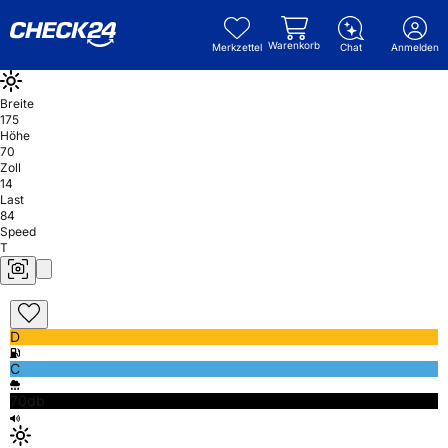
Warenkorb
Merkzettel
Chat
Anmelden
Breite
175
Höhe
70
Zoll
14
Last
84
Speed
T
D
C
70db