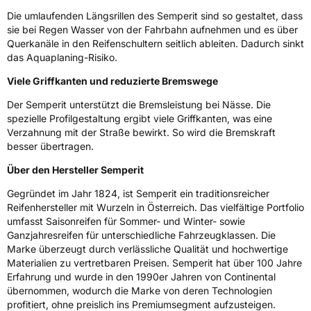
Fahrzeugklasse
C1
Die umlaufenden Längsrillen des Semperit sind so gestaltet, dass
sie bei Regen Wasser von der Fahrbahn aufnehmen und es über
3PMSF / Schneeflockensymbol / Alpine-Symbol
Nein
Querkanäle in den Reifenschultern seitlich ableiten. Dadurch sinkt
das Aquaplaning-Risiko.
Eisgrip
Nein
Viele Griffkanten und reduzierte Bremswege
EPREL ID
492762
Der Semperit unterstützt die Bremsleistung bei Nässe. Die
Allgemeine Produktsicherheit (GPSR)
spezielle Profilgestaltung ergibt viele Griffkanten, was eine
Verzahnung mit der Straße bewirkt. So wird die Bremskraft
besser übertragen.
Herstellerkontakt
Continental Reifen Deutschland GmbH,
Continental-Plaza 1 30175 Hannover
Deutschland,
Über den Hersteller Semperit
customerservice_tires@conti.de
Gegründet im Jahr 1824, ist Semperit ein traditionsreicher
Reifenhersteller mit Wurzeln in Österreich. Das vielfältige Portfolio
umfasst Saisonreifen für Sommer- und Winter- sowie
Ganzjahresreifen für unterschiedliche Fahrzeugklassen. Die
Marke überzeugt durch verlässliche Qualität und hochwertige
Materialien zu vertretbaren Preisen. Semperit hat über 100 Jahre
Erfahrung und wurde in den 1990er Jahren von Continental
übernommen, wodurch die Marke von deren Technologien
profitiert, ohne preislich ins Premiumsegment aufzusteigen.