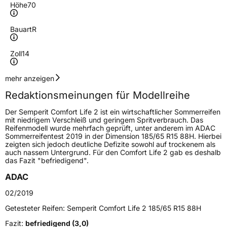
Höhe
70
Bauart
R
Zoll
14
Geschwindigkeitsindex
T
mehr anzeigen
Redaktionsmeinungen für Modellreihe
Höchstgeschwindigkeit
190 km/h
Der Semperit Comfort Life 2 ist ein wirtschaftlicher Sommerreifen
Lastindex
84
mit niedrigem Verschleiß und geringem Spritverbrauch. Das
Reifenmodell wurde mehrfach geprüft, unter anderem im ADAC
Sommerreifentest 2019 in der Dimension 185/65 R15 88H. Hierbei
Höchstlast
500 kg
zeigten sich jedoch deutliche Defizite sowohl auf trockenem als
auch nassem Untergrund. Für den Comfort Life 2 gab es deshalb
Gewicht (in kg)
7,55 kg
das Fazit "befriedigend".
ADAC
Generelle Merkmale
02/2019
Fahrzeugtyp
PKW
Getesteter Reifen:
Semperit Comfort Life 2 185/65 R15 88H
Verwendung
Sommerreifen
Fazit:
befriedigend (3,0)