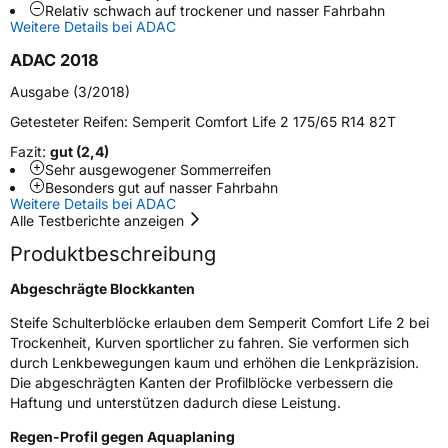
Modellname
Comfort Life 2
Relativ schwach auf trockener und nasser Fahrbahn
Weitere Details bei ADAC
Fahrzeugart
PKW & SUV
ADAC 2018
Weitere Eigenschaften
Ausgabe (3/2018)
Getesteter Reifen:
Semperit Comfort Life 2 175/65 R14 82T
Schlauchtyp
TL
Fazit:
gut (2,4)
Sehr ausgewogener Sommerreifen
Zustand
Neureifen
Besonders gut auf nasser Fahrbahn
Weitere Details bei ADAC
Alle Testberichte anzeigen
EU Label
Produktbeschreibung
Effizienz
D
Abgeschrägte Blockkanten
Steife Schulterblöcke erlauben dem Semperit Comfort Life 2 bei
Nasshaftung
C
Trockenheit, Kurven sportlicher zu fahren. Sie verformen sich
durch Lenkbewegungen kaum und erhöhen die Lenkpräzision.
Rollgeräusch (Klasse)
B
Die abgeschrägten Kanten der Profilblöcke verbessern die
Haftung und unterstützen dadurch diese Leistung.
Rollgeräusch (dB)
70
Regen-Profil gegen Aquaplaning