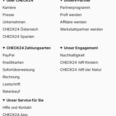
Über CHECK24
Unsere Partner
Karriere
Partnerprogramm
Presse
Profi werden
Unternehmen
Affiliate werden
CHECK24 Österreich
Werkstattpartner werden
CHECK24 Spanien
CHECK24 Zahlungsarten
Unser Engagement
PayPal
Nachhaltigkeit
Kreditkarten
CHECK24
hilft
Kindern
Sofortüberweisung
CHECK24
hilft
der Natur
Rechnung
Lastschrift
Ratenkauf
Unser Service für Sie
Hilfe und Kontakt
CHECK24 App