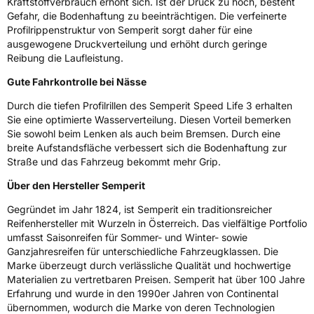
Kraftstoffverbrauch erhöht sich. Ist der Druck zu hoch, besteht
Gefahr, die Bodenhaftung zu beeinträchtigen. Die verfeinerte
Allgemeine Produktsicherheit (GPSR)
Profilrippenstruktur von Semperit sorgt daher für eine
ausgewogene Druckverteilung und erhöht durch geringe
Herstellerkontakt
Continental Reifen Deutschland GmbH,
Reibung die Laufleistung.
Continental-Plaza 1 30175 Hannover
Deutschland,
Gute Fahrkontrolle bei Nässe
customerservice_tires@conti.de
Durch die tiefen Profilrillen des Semperit Speed Life 3 erhalten
Sie eine optimierte Wasserverteilung. Diesen Vorteil bemerken
Sie sowohl beim Lenken als auch beim Bremsen. Durch eine
breite Aufstandsfläche verbessert sich die Bodenhaftung zur
Straße und das Fahrzeug bekommt mehr Grip.
Über den Hersteller Semperit
Gegründet im Jahr 1824, ist Semperit ein traditionsreicher
Reifenhersteller mit Wurzeln in Österreich. Das vielfältige Portfolio
umfasst Saisonreifen für Sommer- und Winter- sowie
Ganzjahresreifen für unterschiedliche Fahrzeugklassen. Die
Marke überzeugt durch verlässliche Qualität und hochwertige
Materialien zu vertretbaren Preisen. Semperit hat über 100 Jahre
Erfahrung und wurde in den 1990er Jahren von Continental
übernommen, wodurch die Marke von deren Technologien