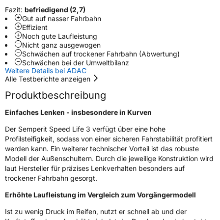
Fazit:
befriedigend (2,7)
Gut auf nasser Fahrbahn
Felgenschutz
FR
Effizient
Noch gute Laufleistung
Nicht ganz ausgewogen
EU Label
Schwächen auf trockener Fahrbahn (Abwertung)
Schwächen bei der Umweltbilanz
Effizienz
C
Weitere Details bei ADAC
Alle Testberichte anzeigen
Nasshaftung
B
Produktbeschreibung
Einfaches Lenken - insbesondere in Kurven
Rollgeräusch (Klasse)
B
Der Semperit Speed Life 3 verfügt über eine hohe
Profilsteifigkeit, sodass von einer sicheren Fahrstabilität profitiert
Rollgeräusch (dB)
73
werden kann. Ein weiterer technischer Vorteil ist das robuste
Fahrzeugklasse
C1
Modell der Außenschultern. Durch die jeweilige Konstruktion wird
laut Hersteller für präzises Lenkverhalten besonders auf
trockener Fahrbahn gesorgt.
3PMSF / Schneeflockensymbol / Alpine-Symbol
Nein
Erhöhte Laufleistung im Vergleich zum Vorgängermodell
Eisgrip
Nein
Ist zu wenig Druck im Reifen, nutzt er schnell ab und der
EPREL ID
492850