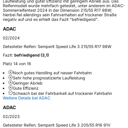
Laufleistung und guter Effizienz mit geringem Abrieb aus. Das
Reifenmodell wurde mehrfach getestet, unter anderem im ADAC-
Sommerreifentest 2024 in der Dimension 215/55 R17 98W;
Höchstlast
975 kg
hierbei fiel allerdings sein Fahrverhalten auf trockener Straße
negativ auf und es erhielt das Fazit "befriedigend".
Gewicht (in kg)
14,67 kg
ADAC
Generelle Merkmale
02/2024
Fahrzeugtyp
PKW
Getesteter Reifen:
Semperit Speed Life 3 215/55 R17 98W
Verwendung
Sommerreifen
Fazit:
befriedigend (3,1)
Modellname
Speed Life 3
Platz 14 von 16
Fahrzeugart
PKW & SUV
Noch gutes Handling auf nasser Fahrbahn
Sehr hohe prognostizierte Laufleistung
Geringer Abrieb
Weitere Eigenschaften
Gute Effizienz
Schwach bei der Fahrbarkeit auf trockener Fahrbahn
Weitere Details bei ADAC
Schlauchtyp
TL
ADAC
Zustand
Neureifen
02/2023
Getesteter Reifen:
Semperit Speed Life 3 205/55 R16 91V
Verstärkt
XL