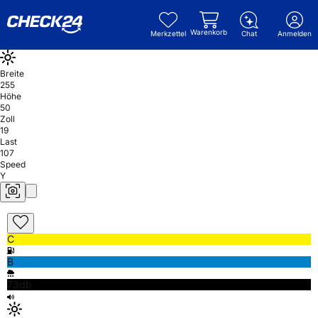
Warenkorb
Merkzettel
Chat
Anmelden
Breite
255
Höhe
50
Zoll
19
Last
107
Speed
Y
C
B
73db