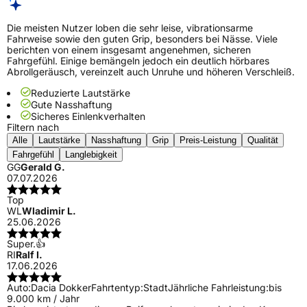
Die meisten Nutzer loben die sehr leise, vibrationsarme
Fahrweise sowie den guten Grip, besonders bei Nässe. Viele
berichten von einem insgesamt angenehmen, sicheren
Fahrgefühl. Einige bemängeln jedoch ein deutlich hörbares
Abrollgeräusch, vereinzelt auch Unruhe und höheren Verschleiß.
Reduzierte Lautstärke
Gute Nasshaftung
Sicheres Einlenkverhalten
Filtern nach
Alle
Lautstärke
Nasshaftung
Grip
Preis-Leistung
Qualität
Fahrgefühl
Langlebigkeit
GG
Gerald G.
07.07.2026
Top
WL
Wladimir L.
25.06.2026
Super.👍
RI
Ralf I.
17.06.2026
Auto:
Dacia Dokker
Fahrtentyp:
Stadt
Jährliche Fahrleistung:
bis
9.000 km / Jahr