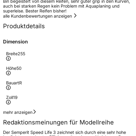
Bin begeistert von diesem Reifen, sehr guter grip in den Kurven,
auch bei starken Regen kein Problem mit Aquaplaning und
superleise. Bester Reifen bisher!
alle Kundenbewertungen anzeigen
Produktdetails
Dimension
Breite
255
Höhe
50
Bauart
R
Zoll
19
Geschwindigkeitsindex
Y
mehr anzeigen
Redaktionsmeinungen für Modellreihe
Höchstgeschwindigkeit
300 km/h
Der Semperit Speed Life 3 zeichnet sich durch eine sehr hohe
Lastindex
107