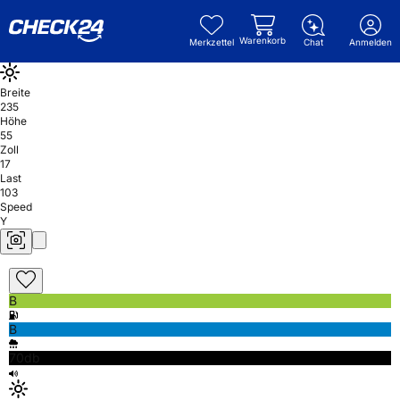
Warenkorb
Merkzettel
Chat
Anmelden
Breite
235
Höhe
55
Zoll
17
Last
103
Speed
Y
B
B
70db