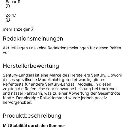
Bauart
R
Zoll
17
Geschwindigkeitsindex
Y
mehr anzeigen
Redaktionsmeinungen
Höchstgeschwindigkeit
300 km/h
Aktuell liegen uns keine Redaktionsmeinungen für diesen Reifen
Lastindex
103
vor.
Höchstlast
875 kg
Herstellerbewertung
Sentury-Landsail ist eine Marke des Herstellers Sentury. Obwohl
Generelle Merkmale
dieses spezifische Modell nicht getestet wurde, gibt es
Reifentests für andere Sentury-Landsail Modelle. In diesen
Fahrzeugtyp
PKW
zeigten die Reifen eine sehr schwache Leistung bei trockener
und nasser Fahrbahn, was zu einer Abwertung der Gesamtnote
Verwendung
Sommerreifen
führte. Der niedrige Rollwiderstand wurde jedoch positiv
hervorgehoben.
Modellname
Qirin 990
Fahrzeugart
PKW & SUV
Produktbeschreibung
Mit Stabilität durch den Sommer