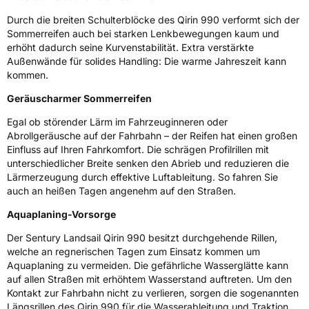
Weitere Eigenschaften
Durch die breiten Schulterblöcke des Qirin 990 verformt sich der
Sommerreifen auch bei starken Lenkbewegungen kaum und
Schlauchtyp
TL
erhöht dadurch seine Kurvenstabilität. Extra verstärkte
Außenwände für solides Handling: Die warme Jahreszeit kann
Zustand
Neureifen
kommen.
Geräuscharmer Sommerreifen
Verstärkt
XL
Egal ob störender Lärm im Fahrzeuginneren oder
Abrollgeräusche auf der Fahrbahn – der Reifen hat einen großen
EU Label
Einfluss auf Ihren Fahrkomfort. Die schrägen Profilrillen mit
unterschiedlicher Breite senken den Abrieb und reduzieren die
Effizienz
B
Lärmerzeugung durch effektive Luftableitung. So fahren Sie
auch an heißen Tagen angenehm auf den Straßen.
Nasshaftung
B
Aquaplaning-Vorsorge
Rollgeräusch (Klasse)
B
Der Sentury Landsail Qirin 990 besitzt durchgehende Rillen,
welche an regnerischen Tagen zum Einsatz kommen um
Aquaplaning zu vermeiden. Die gefährliche Wasserglätte kann
Rollgeräusch (dB)
70
auf allen Straßen mit erhöhtem Wasserstand auftreten. Um den
Fahrzeugklasse
C1
Kontakt zur Fahrbahn nicht zu verlieren, sorgen die sogenannten
Längsrillen des Qirin 990 für die Wasserableitung und Traktion