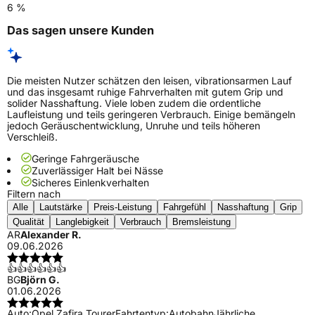
6 %
Das sagen unsere Kunden
Die meisten Nutzer schätzen den leisen, vibrationsarmen Lauf
und das insgesamt ruhige Fahrverhalten mit gutem Grip und
solider Nasshaftung. Viele loben zudem die ordentliche
Laufleistung und teils geringeren Verbrauch. Einige bemängeln
jedoch Geräuschentwicklung, Unruhe und teils höheren
Verschleiß.
Geringe Fahrgeräusche
Zuverlässiger Halt bei Nässe
Sicheres Einlenkverhalten
Filtern nach
Alle
Lautstärke
Preis-Leistung
Fahrgefühl
Nasshaftung
Grip
Qualität
Langlebigkeit
Verbrauch
Bremsleistung
AR
Alexander R.
09.06.2026
👍👍👍👍👍👍
BG
Björn G.
01.06.2026
Auto:
Opel Zafira Tourer
Fahrtentyp:
Autobahn
Jährliche