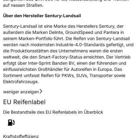
auf nassen Straßen.
3PMSF / Schneeflockensymbol / Alpine-Symbol
Nein
Über den Hersteller Sentury-Landsail
EPREL ID
1462761
Sentury-Landsail ist eine Marke des Herstellers Sentury, der
außerdem die Marken Delinte, GroundSpeed und Pantera in
Allgemeine Produktsicherheit (GPSR)
seinem Marken-Portfolio führt. Die Reifen von Sentury-Landsail
werden nach modernsten Industrie-4.0-Standards gefertigt, und
Herstellerkontakt
SENTURY TIRE SL, Paseo Castellana 90
28046 Madrid Spanien,
die Produktionsstätten des Unternehmens waren die ersten
hellen.yang@senturytire.com
weltweit, die den Smart-Factory-Status erreichten. Der Vertrieb
erfolgt über Inter-Sprint Banden BV, einen der führenden und
einflussreichsten Großhändler für Autoreifen in Europa. Das
Sortiment umfasst Reifen für PKWs, SUVs, Transporter sowie
Elektrofahrzeuge.
weniger anzeigen
EU Reifenlabel
Die Bestandteile des EU Reifenlabels im Überblick
Kraftstoffeffizienz