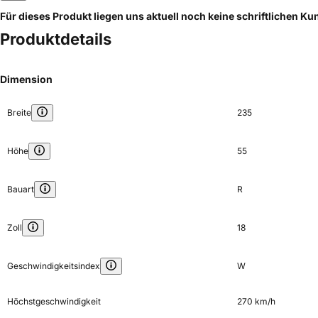
Für dieses Produkt liegen uns aktuell noch keine schriftlichen 
Produktdetails
Dimension
Breite
235
Höhe
55
Bauart
R
Zoll
18
Geschwindigkeitsindex
W
Höchstgeschwindigkeit
270 km/h