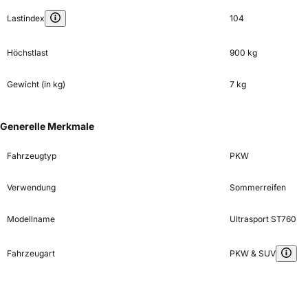
Lastindex
104
Höchstlast
900 kg
Gewicht (in kg)
7 kg
Generelle Merkmale
Fahrzeugtyp
PKW
Verwendung
Sommerreifen
Modellname
Ultrasport ST760
Fahrzeugart
PKW & SUV