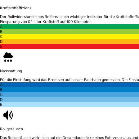
Kraftstoffeffizienz
Der Rollwiderstand eines Reifens ist ein wichtiger Indikator für die Kraftstoffeffi
Einsparung von 0,1 Liter Kraftstoff auf 100 Kilometer.
A
B
C
D
E
Nasshaftung
Für die Einstufung wird das Bremsen auf nasser Fahrbahn gemessen.
Die Einst
A
B
C
D
E
Rollgeräusch
Das Rollgeräusch wirkt sich auf die Gesamtlautstärke eines Fahrzeugs aus
und 