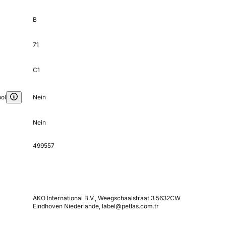
B
71
C1
ol
Nein
Nein
499557
AKO International B.V., Weegschaalstraat 3 5632CW
Eindhoven Niederlande, label@petlas.com.tr