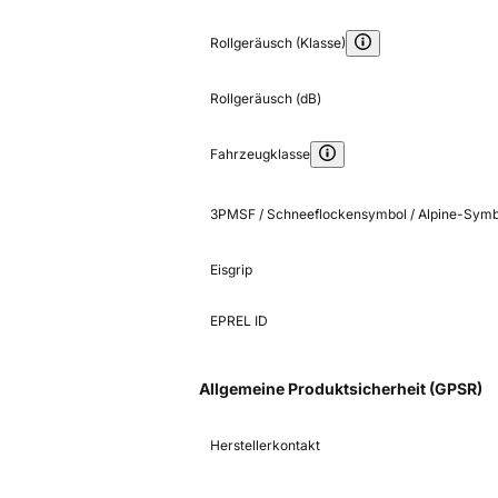
Rollgeräusch (Klasse)
Rollgeräusch (dB)
Fahrzeugklasse
3PMSF / Schneeflockensymbol / Alpine-Symb
Eisgrip
EPREL ID
Allgemeine Produktsicherheit (GPSR)
Herstellerkontakt