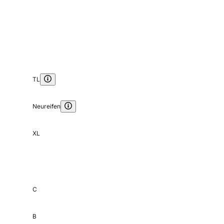
TL
Neureifen
XL
C
B