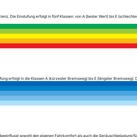
zienz.
Die Einstufung erfolgt in fünf Klassen: von A (bester Wert) bis E (schlech
ufung erfolgt in die Klassen A (kürzester Bremsweg) bis E (längster Bremsweg). 
beeinflusst sowohl den eigenen Fahrkomfort als auch die Geräuschbelastung fü