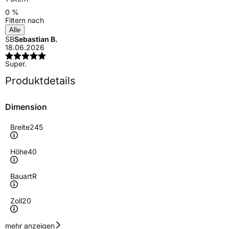
0 %
Filtern nach
Alle
SB
Sebastian B.
18.06.2026
Super.
Produktdetails
Dimension
Breite
245
Höhe
40
Bauart
R
Zoll
20
Geschwindigkeitsindex
W
mehr anzeigen