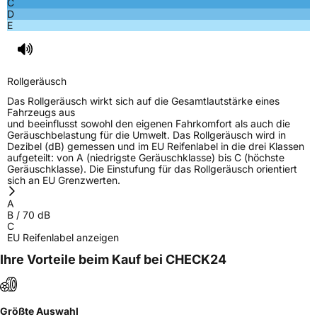
C
EPREL ID
1996819
D
E
Allgemeine Produktsicherheit (GPSR)
Herstellerkontakt
Deldo Autobanden NV, Essensteenweg 113
2930 Brasschaat, compliance@deldo.com
Rollgeräusch
Das Rollgeräusch wirkt sich auf die Gesamtlautstärke eines
Fahrzeugs aus
und beeinflusst sowohl den eigenen Fahrkomfort als auch die
Geräuschbelastung für die Umwelt. Das Rollgeräusch wird in
Dezibel (dB) gemessen und im EU Reifenlabel in die drei Klassen
aufgeteilt: von A (niedrigste Geräuschklasse) bis C (höchste
Geräuschklasse). Die Einstufung für das Rollgeräusch orientiert
sich an EU Grenzwerten.
A
B
/
70
dB
C
EU Reifenlabel anzeigen
Ihre Vorteile beim Kauf bei CHECK24
Größte Auswahl