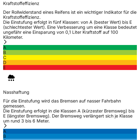
Kraftstoffeffizienz
Verstärkt
XL
Der Rollwiderstand eines Reifens ist ein wichtiger Indikator für die
Kraftstoffeffizienz.
Die Einstufung erfolgt in fünf Klassen: von A (bester Wert) bis E
Elektro
Ja
(schlechtester Wert). Eine Verbesserung um eine Klasse bedeutet
ungefähr eine Einsparung von 0,1 Liter Kraftstoff auf 100
Kilometer.
EU Label
A
B
C
Effizienz
C
D
E
Nasshaftung
B
Rollgeräusch (Klasse)
B
Nasshaftung
Für die Einstufung wird das Bremsen auf nasser Fahrbahn
Rollgeräusch (dB)
70
gemessen.
Die Einstufung erfolgt in die Klassen A (kürzester Bremsweg) bis
Fahrzeugklasse
C1
E (längster Bremsweg). Der Bremsweg verlängert sich je Klasse
um rund 3 bis 6 Meter.
3PMSF / Schneeflockensymbol / Alpine-Symbol
Nein
A
B