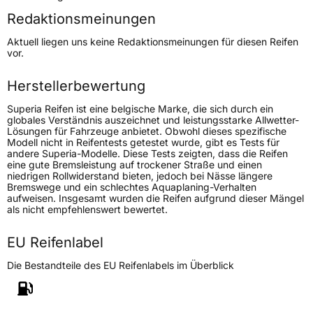
Redaktionsmeinungen
Höchstgeschwindigkeit
270 km/h
Aktuell liegen uns keine Redaktionsmeinungen für diesen Reifen
Lastindex
99
vor.
Höchstlast
775 kg
Herstellerbewertung
Superia Reifen ist eine belgische Marke, die sich durch ein
Generelle Merkmale
globales Verständnis auszeichnet und leistungsstarke Allwetter-
Lösungen für Fahrzeuge anbietet. Obwohl dieses spezifische
Fahrzeugtyp
PKW
Modell nicht in Reifentests getestet wurde, gibt es Tests für
andere Superia-Modelle. Diese Tests zeigten, dass die Reifen
Verwendung
Sommerreifen
eine gute Bremsleistung auf trockener Straße und einen
niedrigen Rollwiderstand bieten, jedoch bei Nässe längere
Modellname
Ecoblue EV
Bremswege und ein schlechtes Aquaplaning-Verhalten
aufweisen. Insgesamt wurden die Reifen aufgrund dieser Mängel
Fahrzeugart
PKW & SUV
als nicht empfehlenswert bewertet.
EU Reifenlabel
Weitere Eigenschaften
Die Bestandteile des EU Reifenlabels im Überblick
Schlauchtyp
TL
Zustand
Neureifen