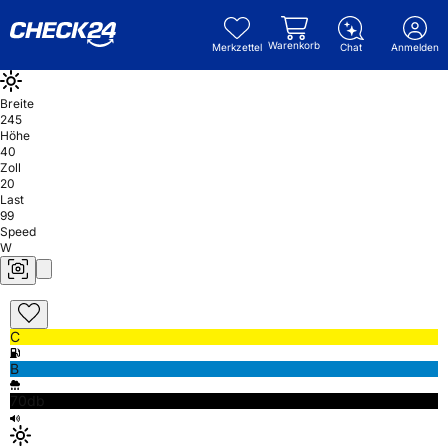
Warenkorb
Merkzettel
Chat
Anmelden
Breite
245
Höhe
40
Zoll
20
Last
99
Speed
W
C
B
70db