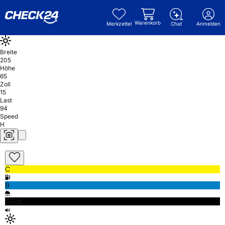
Warenkorb
Merkzettel
Chat
Anmelden
Breite
205
Höhe
65
Zoll
15
Last
94
Speed
H
C
B
69db