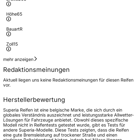
Höhe
65
Bauart
R
Zoll
15
Geschwindigkeitsindex
H
mehr anzeigen
Redaktionsmeinungen
Höchstgeschwindigkeit
210 km/h
Aktuell liegen uns keine Redaktionsmeinungen für diesen Reifen
Lastindex
94
vor.
Höchstlast
670 kg
Herstellerbewertung
Superia Reifen ist eine belgische Marke, die sich durch ein
Generelle Merkmale
globales Verständnis auszeichnet und leistungsstarke Allwetter-
Lösungen für Fahrzeuge anbietet. Obwohl dieses spezifische
Fahrzeugtyp
PKW
Modell nicht in Reifentests getestet wurde, gibt es Tests für
andere Superia-Modelle. Diese Tests zeigten, dass die Reifen
Verwendung
Sommerreifen
eine gute Bremsleistung auf trockener Straße und einen
niedrigen Rollwiderstand bieten, jedoch bei Nässe längere