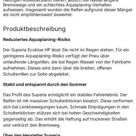
Modellname
Ecoblue HP
Bremswege und ein schlechtes Aquaplaning-Verhalten
aufweisen. Insgesamt wurden die Reifen aufgrund dieser Mängel
Fahrzeugart
PKW & SUV
als nicht empfehlenswert bewertet.
Produktbeschreibung
Weitere Eigenschaften
Reduziertes Aquaplaning-Risiko
Schlauchtyp
TL
Der Superia Ecoblue HP lässt Sie nicht im Regen stehen. Für ein
geringeres Aquaplaning-Risiko verfügt der Pneu über
Zustand
Neureifen
umlaufende Längsrillen, die bei Regen Wasser von der Fahrbahn
aufnehmen. Dieses wird dann über die breiten, offenen
EU Label
Schulterrillen zur Seite abgeleitet.
Stabil und entspannt durch den Sommer
Effizienz
C
Das Profil des Superia ermöglicht ein stabiles Fahrerlebnis. Der
Reifen ist mit massiven Schulterblöcken besetzt. Diese verformen
Nasshaftung
B
sich bei Lenkbewegungen kaum. Schmale Einprägungen in den
Schulterblöcken stützen sich bei hohen Geschwindigkeiten
Rollgeräusch (Klasse)
B
gegenseitig ab. Das erhöht die Haftung auf trockenen Straßen
und verkürzt den Bremsweg.
Rollgeräusch (dB)
69
Über den Hersteller Superia