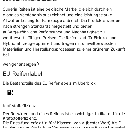
Fahrzeugklasse
C1
Superia Reifen ist eine belgische Marke, die sich durch ein
globales Verständnis auszeichnet und eine leistungsstarke
3PMSF / Schneeflockensymbol / Alpine-Symbol
Nein
Allwetter-Lösung für Fahrzeuge anbietet. Die Produkte werden
nach strengen Standards hergestellt und bieten
EPREL ID
1873522
außergewöhnliche Performance und Nachhaltigkeit zu
wettbewerbsfähigen Preisen. Die Reifen sind für Elektro- und
Allgemeine Produktsicherheit (GPSR)
Hybridfahrzeuge optimiert und tragen mit umweltbewussten
Materialien und Herstellungsprozessen zu einer grüneren Zukunft
Herstellerkontakt
Deldo Autobanden NV, Essensteenweg 113
bei.
2930 Brasschaat, compliance@deldo.com
weniger anzeigen
EU Reifenlabel
Die Bestandteile des EU Reifenlabels im Überblick
Kraftstoffeffizienz
Der Rollwiderstand eines Reifens ist ein wichtiger Indikator für die
Kraftstoffeffizienz.
Die Einstufung erfolgt in fünf Klassen: von A (bester Wert) bis E
(schlechtester Wert). Eine Verbesserung um eine Klasse bedeutet