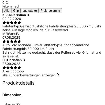
0 %
Filtern nach
Alle
Grip
Lautstärke
Preis-Leistung
KB
Kai-Kristian B.
02.02.2026
Fahrtentyp:
Gemischt
Jährliche Fahrleistung:
bis 20.000 km / Jahr
Keine Aussage möglich, da nur Reserverad.
MF
Marc F.
07.08.2025
Auto:
Ford Mondeo Turnier
Fahrtentyp:
Autobahn
Jährliche
Fahrleistung:
bis 30.000 km / Jahr
Sehr gut. Hätte nie gedacht, dass der Reifen so viel Grip hat und
so leise ist.
CG
Christian G.
27.09.2023
Alles tipptopp
alle Kundenbewertungen anzeigen
Produktdetails
Dimension
Breite
205