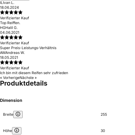
IL
Ivan L.
18.06.2024
Verifizierter Kauf
Top Reiffen.
HG
Halil G.
04.06.2021
Verifizierter Kauf
Super Preis-Leistungs-Verhältnis
AW
Andreas W.
18.05.2021
Verifizierter Kauf
Ich bin mit diesem Reifen sehr zufrieden
« Vorherige
Nächste »
Produktdetails
Dimension
Breite
255
Höhe
30