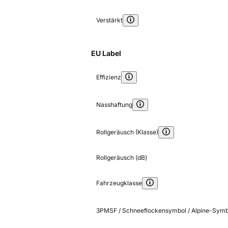
Verstärkt
EU Label
Effizienz
Nasshaftung
Rollgeräusch (Klasse)
Rollgeräusch (dB)
Fahrzeugklasse
3PMSF / Schneeflockensymbol / Alpine-Symb