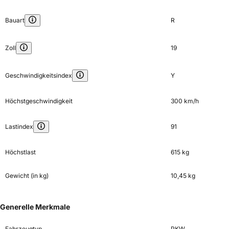
Bauart
R
Zoll
19
Geschwindigkeitsindex
Y
Höchstgeschwindigkeit
300 km/h
Lastindex
91
Höchstlast
615 kg
Gewicht (in kg)
10,45 kg
Generelle Merkmale
Fahrzeugtyp
PKW