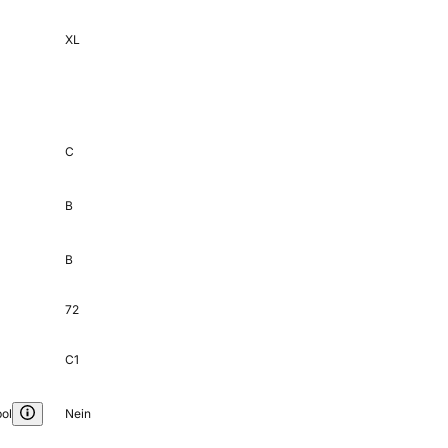
XL
C
B
B
72
C1
ol
Nein