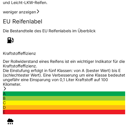
und Leicht-LKW-Reifen.
EU Label
weniger anzeigen
Effizienz
C
EU Reifenlabel
Die Bestandteile des EU Reifenlabels im Überblick
Nasshaftung
C
Rollgeräusch (Klasse)
B
Kraftstoffeffizienz
Rollgeräusch (dB)
71
Der Rollwiderstand eines Reifens ist ein wichtiger Indikator für die
Kraftstoffeffizienz.
Fahrzeugklasse
C1
Die Einstufung erfolgt in fünf Klassen: von A (bester Wert) bis E
(schlechtester Wert). Eine Verbesserung um eine Klasse bedeutet
ungefähr eine Einsparung von 0,1 Liter Kraftstoff auf 100
3PMSF / Schneeflockensymbol / Alpine-Symbol
Nein
Kilometer.
A
Eisgrip
Nein
B
C
EPREL ID
419479
D
E
Allgemeine Produktsicherheit (GPSR)
Herstellerkontakt
MANUFACTURE FRANCAISE DES