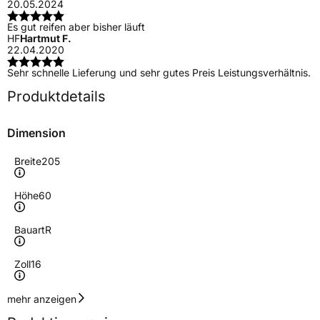
20.05.2024
Es gut reifen aber bisher läuft
HF
Hartmut F.
22.04.2020
Sehr schnelle Lieferung und sehr gutes Preis Leistungsverhältnis.
Produktdetails
Dimension
Breite
205
Höhe
60
Bauart
R
Zoll
16
Geschwindigkeitsindex
H
mehr anzeigen