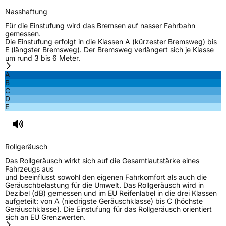
PNEUMATIQUES MICHELIN, place des
Nasshaftung
Carmes-Déchaux 23 63000 Clermont-
Ferrand Frankreich, contact@tc.michelin.eu
Für die Einstufung wird das Bremsen auf nasser Fahrbahn
gemessen.
Die Einstufung erfolgt in die Klassen A (kürzester Bremsweg) bis
E (längster Bremsweg). Der Bremsweg verlängert sich je Klasse
um rund 3 bis 6 Meter.
A
B
C
D
E
Rollgeräusch
Das Rollgeräusch wirkt sich auf die Gesamtlautstärke eines
Fahrzeugs aus
und beeinflusst sowohl den eigenen Fahrkomfort als auch die
Geräuschbelastung für die Umwelt. Das Rollgeräusch wird in
Dezibel (dB) gemessen und im EU Reifenlabel in die drei Klassen
aufgeteilt: von A (niedrigste Geräuschklasse) bis C (höchste
Geräuschklasse). Die Einstufung für das Rollgeräusch orientiert
sich an EU Grenzwerten.