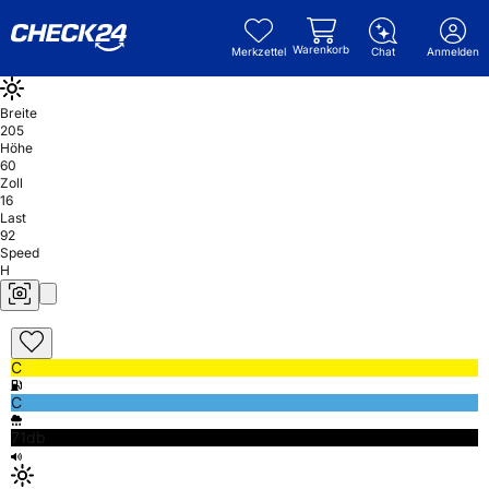
Warenkorb
Merkzettel
Chat
Anmelden
Breite
205
Höhe
60
Zoll
16
Last
92
Speed
H
C
C
71db