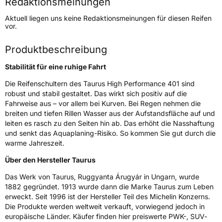
Redaktionsmeinungen
Höchstgeschwindigkeit
210 km/h
Aktuell liegen uns keine Redaktionsmeinungen für diesen Reifen
Lastindex
92
vor.
Höchstlast
630 kg
Produktbeschreibung
Stabilität für eine ruhige Fahrt
Generelle Merkmale
Die Reifenschultern des Taurus High Performance 401 sind
Fahrzeugtyp
PKW
robust und stabil gestaltet. Das wirkt sich positiv auf die
Verwendung
Sommerreifen
Fahrweise aus – vor allem bei Kurven. Bei Regen nehmen die
breiten und tiefen Rillen Wasser aus der Aufstandsfläche auf und
Modellname
High Performance
leiten es rasch zu den Seiten hin ab. Das erhöht die Nasshaftung
Fahrzeugart
PKW & SUV
und senkt das Aquaplaning-Risiko. So kommen Sie gut durch die
warme Jahreszeit.
Über den Hersteller Taurus
Weitere Eigenschaften
Das Werk von Taurus, Ruggyanta Árugyár in Ungarn, wurde
Schlauchtyp
TL
1882 gegründet. 1913 wurde dann die Marke Taurus zum Leben
erweckt. Seit 1996 ist der Hersteller Teil des Michelin Konzerns.
Zustand
Neureifen
Die Produkte werden weltweit verkauft, vorwiegend jedoch in
europäische Länder. Käufer finden hier preiswerte PWK-, SUV-