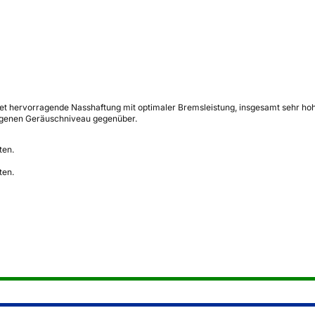
t hervorragende Nasshaftung mit optimaler Bremsleistung, insgesamt sehr hohe
ogenen Geräuschniveau gegenüber.
ten.
ten.