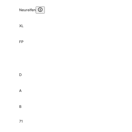
Neureifen
XL
FP
D
A
B
71