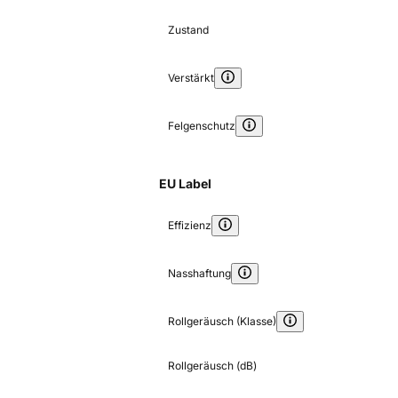
Zustand
Verstärkt
Felgenschutz
EU Label
Effizienz
Nasshaftung
Rollgeräusch (Klasse)
Rollgeräusch (dB)