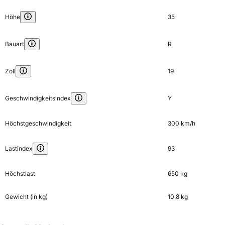
Höhe
35
Bauart
R
Zoll
19
Geschwindigkeitsindex
Y
Höchstgeschwindigkeit
300 km/h
Lastindex
93
Höchstlast
650 kg
Gewicht (in kg)
10,8 kg