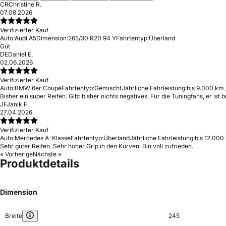
CR
Christine R.
07.08.2026
Verifizierter Kauf
Auto:
Audi A5
Dimension:
265/30 R20 94 Y
Fahrtentyp:
Überland
Gut
DE
Daniel E.
02.06.2026
Verifizierter Kauf
Auto:
BMW 6er Coupé
Fahrtentyp:
Gemischt
Jährliche Fahrleistung:
bis 9.000 km 
Bisher ein super Reifen. Gibt bisher nichts negatives. Für die Tuningfans, er ist 
JF
Janik F.
27.04.2026
Verifizierter Kauf
Auto:
Mercedes A-Klasse
Fahrtentyp:
Überland
Jährliche Fahrleistung:
bis 12.000
Sehr guter Reifen. Sehr hoher Grip in den Kurven. Bin voll zufrieden.
« Vorherige
Nächste »
Produktdetails
Dimension
Breite
245