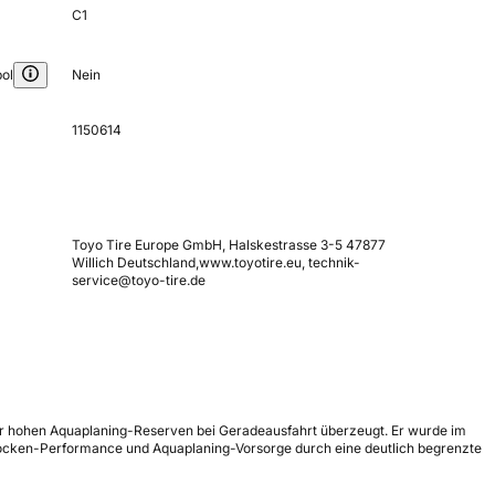
C1
ol
Nein
1150614
Toyo Tire Europe GmbH, Halskestrasse 3-5 47877
Willich Deutschland,www.toyotire.eu, technik-
service@toyo-tire.de
sehr hohen Aquaplaning-Reserven bei Geradeausfahrt überzeugt. Er wurde im
 Trocken-Performance und Aquaplaning-Vorsorge durch eine deutlich begrenzte