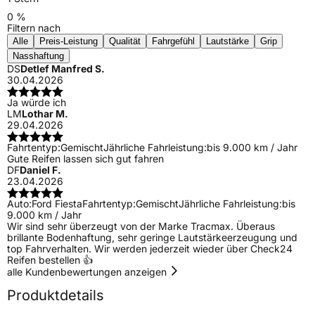
0 %
Filtern nach
Alle
Preis-Leistung
Qualität
Fahrgefühl
Lautstärke
Grip
Nasshaftung
DS
Detlef Manfred S.
30.04.2026
Ja würde ich
LM
Lothar M.
29.04.2026
Fahrtentyp:
Gemischt
Jährliche Fahrleistung:
bis 9.000 km / Jahr
Gute Reifen lassen sich gut fahren
DF
Daniel F.
23.04.2026
Auto:
Ford Fiesta
Fahrtentyp:
Gemischt
Jährliche Fahrleistung:
bis
9.000 km / Jahr
Wir sind sehr überzeugt von der Marke Tracmax. Überaus
brillante Bodenhaftung, sehr geringe Lautstärkeerzeugung und
top Fahrverhalten. Wir werden jederzeit wieder über Check24
Reifen bestellen 👍
alle Kundenbewertungen anzeigen
Produktdetails