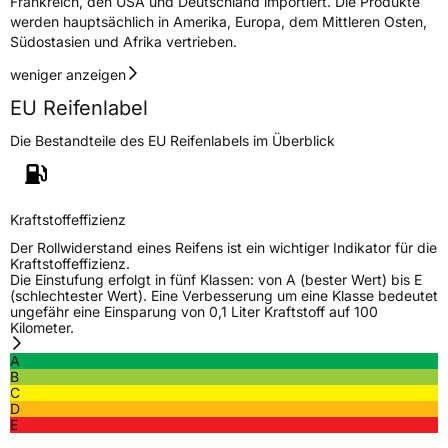
Frankreich, den USA und Deutschland importiert. Die Produkte
werden hauptsächlich in Amerika, Europa, dem Mittleren Osten,
Südostasien und Afrika vertrieben.
Rollgeräusch (Klasse)
A
weniger anzeigen
Rollgeräusch (dB)
69
EU Reifenlabel
Fahrzeugklasse
C1
Die Bestandteile des EU Reifenlabels im Überblick
3PMSF / Schneeflockensymbol / Alpine-Symbol
Nein
Kraftstoffeffizienz
Eisgrip
Nein
Der Rollwiderstand eines Reifens ist ein wichtiger Indikator für die
EPREL ID
607818
Kraftstoffeffizienz.
Die Einstufung erfolgt in fünf Klassen: von A (bester Wert) bis E
Allgemeine Produktsicherheit (GPSR)
(schlechtester Wert). Eine Verbesserung um eine Klasse bedeutet
ungefähr eine Einsparung von 0,1 Liter Kraftstoff auf 100
Kilometer.
Herstellerkontakt
TRACMAX, No. 702 Shanhe Rd. Chengyang
District Qingdao, www.yongsheng-
A
group.com
B
C
Verantwortliche
HONCH HUSDOW CO. (CYPRUS) LTD,
D
in der EU
www.yongshenggroup.com, +5466920781
E