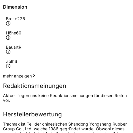
Dimension
Breite
225
Höhe
60
Bauart
R
Zoll
16
Geschwindigkeitsindex
V
mehr anzeigen
Redaktionsmeinungen
Höchstgeschwindigkeit
240 km/h
Aktuell liegen uns keine Redaktionsmeinungen für diesen Reifen
Lastindex
102
vor.
Höchstlast
850 kg
Herstellerbewertung
Tracmax ist Teil der chinesischen Shandong Yongsheng Rubber
Generelle Merkmale
Group Co., Ltd, welche 1986 gegründet wurde. Obwohl dieses