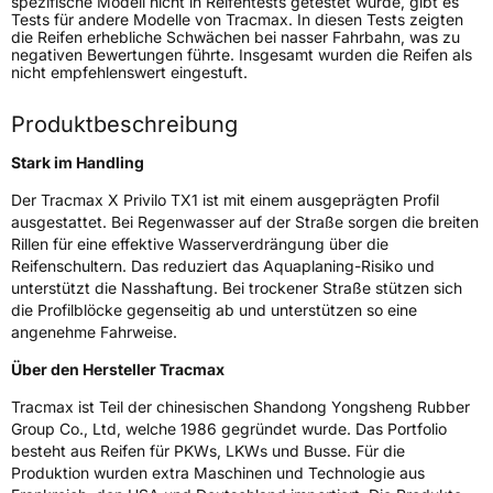
spezifische Modell nicht in Reifentests getestet wurde, gibt es
Fahrzeugtyp
PKW
Tests für andere Modelle von Tracmax. In diesen Tests zeigten
die Reifen erhebliche Schwächen bei nasser Fahrbahn, was zu
Verwendung
Sommerreifen
negativen Bewertungen führte. Insgesamt wurden die Reifen als
nicht empfehlenswert eingestuft.
Modellname
X Privilo TX1
Fahrzeugart
PKW & SUV
Produktbeschreibung
Stark im Handling
Weitere Eigenschaften
Der Tracmax X Privilo TX1 ist mit einem ausgeprägten Profil
ausgestattet. Bei Regenwasser auf der Straße sorgen die breiten
Schlauchtyp
TL
Rillen für eine effektive Wasserverdrängung über die
Reifenschultern. Das reduziert das Aquaplaning-Risiko und
Zustand
Neureifen
unterstützt die Nasshaftung. Bei trockener Straße stützen sich
die Profilblöcke gegenseitig ab und unterstützen so eine
Verstärkt
XL
angenehme Fahrweise.
Über den Hersteller Tracmax
EU Label
Tracmax ist Teil der chinesischen Shandong Yongsheng Rubber
Group Co., Ltd, welche 1986 gegründet wurde. Das Portfolio
Effizienz
C
besteht aus Reifen für PKWs, LKWs und Busse. Für die
Produktion wurden extra Maschinen und Technologie aus
Nasshaftung
B