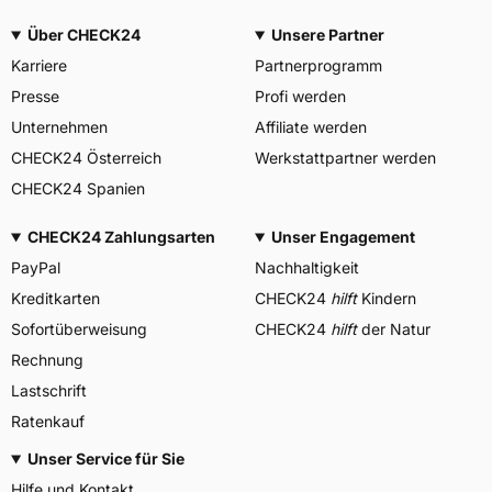
Über CHECK24
Unsere Partner
Karriere
Partnerprogramm
Presse
Profi werden
Unternehmen
Affiliate werden
CHECK24 Österreich
Werkstattpartner werden
CHECK24 Spanien
CHECK24 Zahlungsarten
Unser Engagement
PayPal
Nachhaltigkeit
Kreditkarten
CHECK24
hilft
Kindern
Sofortüberweisung
CHECK24
hilft
der Natur
Rechnung
Lastschrift
Ratenkauf
Unser Service für Sie
Hilfe und Kontakt