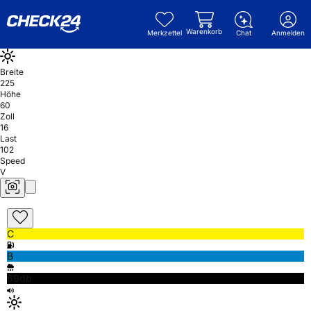
Warenkorb
Merkzettel
Chat
Anmelden
Breite
225
Höhe
60
Zoll
16
Last
102
Speed
V
C
B
69db