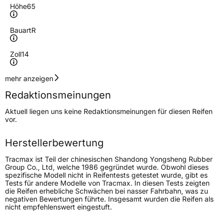
Höhe
65
Bauart
R
Zoll
14
Geschwindigkeitsindex
T
mehr anzeigen
Redaktionsmeinungen
Höchstgeschwindigkeit
190 km/h
Aktuell liegen uns keine Redaktionsmeinungen für diesen Reifen
Lastindex
75
vor.
Höchstlast
387 kg
Herstellerbewertung
Tracmax ist Teil der chinesischen Shandong Yongsheng Rubber
Generelle Merkmale
Group Co., Ltd, welche 1986 gegründet wurde. Obwohl dieses
spezifische Modell nicht in Reifentests getestet wurde, gibt es
Fahrzeugtyp
PKW
Tests für andere Modelle von Tracmax. In diesen Tests zeigten
die Reifen erhebliche Schwächen bei nasser Fahrbahn, was zu
Verwendung
Sommerreifen
negativen Bewertungen führte. Insgesamt wurden die Reifen als
nicht empfehlenswert eingestuft.
Modellname
X Privilo TX2