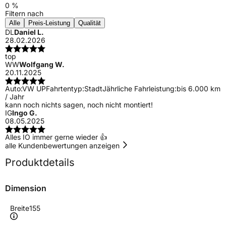
0 %
Filtern nach
Alle
Preis-Leistung
Qualität
DL
Daniel L.
28.02.2026
top
WW
Wolfgang W.
20.11.2025
Auto:
VW UP
Fahrtentyp:
Stadt
Jährliche Fahrleistung:
bis 6.000 km
/ Jahr
kann noch nichts sagen, noch nicht montiert!
IG
Ingo G.
08.05.2025
Alles IO immer gerne wieder 👍
alle Kundenbewertungen anzeigen
Produktdetails
Dimension
Breite
155