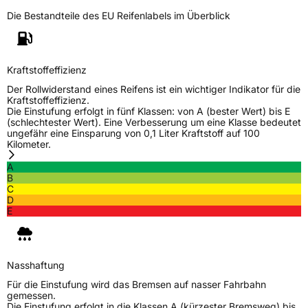
Die Bestandteile des EU Reifenlabels im Überblick
3PMSF / Schneeflockensymbol / Alpine-Symbol
Nein
Eisgrip
Nein
Kraftstoffeffizienz
EPREL ID
606799
Der Rollwiderstand eines Reifens ist ein wichtiger Indikator für die
Allgemeine Produktsicherheit (GPSR)
Kraftstoffeffizienz.
Die Einstufung erfolgt in fünf Klassen: von A (bester Wert) bis E
(schlechtester Wert). Eine Verbesserung um eine Klasse bedeutet
Herstellerkontakt
TRACMAX, No. 702 Shanhe Rd. Chengyang
ungefähr eine Einsparung von 0,1 Liter Kraftstoff auf 100
District Qingdao, www.yongsheng-
Kilometer.
group.com
A
Verantwortliche
HONCH HUSDOW CO. (CYPRUS) LTD,
B
in der EU
www.yongshenggroup.com, +5466920781
C
D
E
Nasshaftung
Für die Einstufung wird das Bremsen auf nasser Fahrbahn
gemessen.
Die Einstufung erfolgt in die Klassen A (kürzester Bremsweg) bis