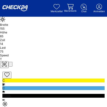
Warenkorb
Merkzettel
Chat
Anmelden
Breite
155
Höhe
65
Zoll
14
Last
75
Speed
T
C
C
70db