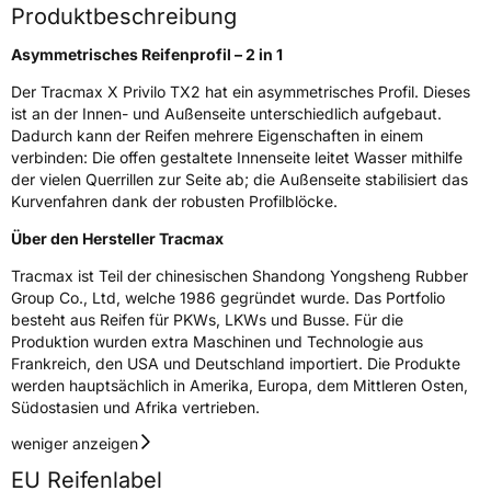
Fahrzeugart
PKW & SUV
Produktbeschreibung
Asymmetrisches Reifenprofil – 2 in 1
Weitere Eigenschaften
Der Tracmax X Privilo TX2 hat ein asymmetrisches Profil. Dieses
ist an der Innen- und Außenseite unterschiedlich aufgebaut.
Schlauchtyp
TL
Dadurch kann der Reifen mehrere Eigenschaften in einem
verbinden: Die offen gestaltete Innenseite leitet Wasser mithilfe
Zustand
Neureifen
der vielen Querrillen zur Seite ab; die Außenseite stabilisiert das
Kurvenfahren dank der robusten Profilblöcke.
EU Label
Über den Hersteller Tracmax
Tracmax ist Teil der chinesischen Shandong Yongsheng Rubber
Effizienz
C
Group Co., Ltd, welche 1986 gegründet wurde. Das Portfolio
besteht aus Reifen für PKWs, LKWs und Busse. Für die
Nasshaftung
C
Produktion wurden extra Maschinen und Technologie aus
Frankreich, den USA und Deutschland importiert. Die Produkte
Rollgeräusch (Klasse)
B
werden hauptsächlich in Amerika, Europa, dem Mittleren Osten,
Südostasien und Afrika vertrieben.
Rollgeräusch (dB)
70
weniger anzeigen
Fahrzeugklasse
C1
EU Reifenlabel