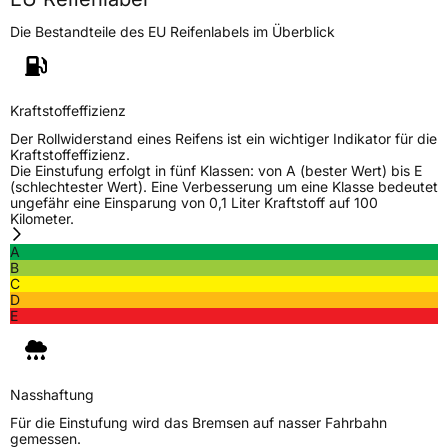
Die Bestandteile des EU Reifenlabels im Überblick
Generelle Merkmale
Fahrzeugtyp
PKW
Verwendung
Sommerreifen
Kraftstoffeffizienz
Modellname
SA 37 Sport
Der Rollwiderstand eines Reifens ist ein wichtiger Indikator für die
Kraftstoffeffizienz.
Fahrzeugart
PKW & SUV
Die Einstufung erfolgt in fünf Klassen: von A (bester Wert) bis E
(schlechtester Wert). Eine Verbesserung um eine Klasse bedeutet
ungefähr eine Einsparung von 0,1 Liter Kraftstoff auf 100
Kilometer.
Weitere Eigenschaften
A
Schlauchtyp
TL
B
C
D
Zustand
Neureifen
E
Verstärkt
XL
Nasshaftung
EU Label
Für die Einstufung wird das Bremsen auf nasser Fahrbahn
gemessen.