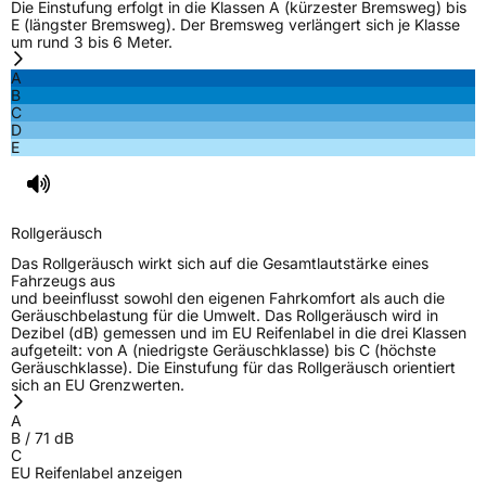
Die Einstufung erfolgt in die Klassen A (kürzester Bremsweg) bis
Effizienz
D
E (längster Bremsweg). Der Bremsweg verlängert sich je Klasse
um rund 3 bis 6 Meter.
Nasshaftung
B
A
B
C
Rollgeräusch (Klasse)
B
D
E
Rollgeräusch (dB)
71
Fahrzeugklasse
C1
Rollgeräusch
3PMSF / Schneeflockensymbol / Alpine-Symbol
Nein
Das Rollgeräusch wirkt sich auf die Gesamtlautstärke eines
Fahrzeugs aus
und beeinflusst sowohl den eigenen Fahrkomfort als auch die
Eisgrip
Nein
Geräuschbelastung für die Umwelt. Das Rollgeräusch wird in
Dezibel (dB) gemessen und im EU Reifenlabel in die drei Klassen
EPREL ID
454016
aufgeteilt: von A (niedrigste Geräuschklasse) bis C (höchste
Geräuschklasse). Die Einstufung für das Rollgeräusch orientiert
Allgemeine Produktsicherheit (GPSR)
sich an EU Grenzwerten.
A
Herstellerkontakt
Zhongce Europe GmbH, Hollerithallee 17
B
/
71
dB
30419 Hannover Nordrhein-Westfalen
C
Deutschland, leoliao@zc-rubber.com
EU Reifenlabel anzeigen