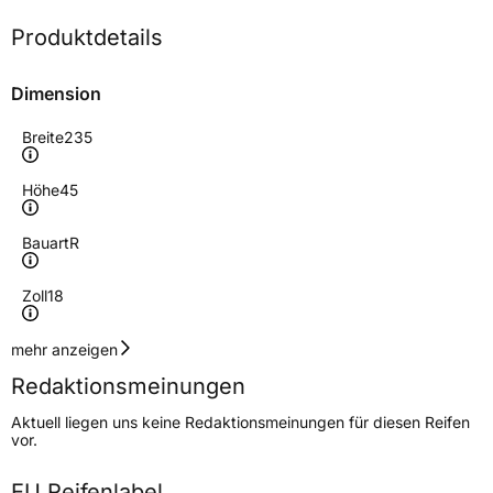
Produktdetails
Dimension
Breite
235
Höhe
45
Bauart
R
Zoll
18
Geschwindigkeitsindex
Y
mehr anzeigen
Redaktionsmeinungen
Höchstgeschwindigkeit
300 km/h
Aktuell liegen uns keine Redaktionsmeinungen für diesen Reifen
Lastindex
98
vor.
Höchstlast
750 kg
EU Reifenlabel