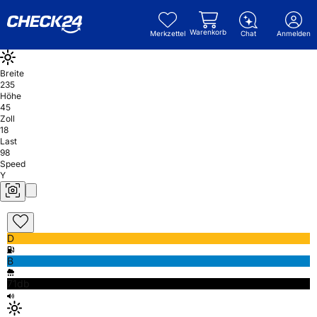
Warenkorb
Merkzettel
Chat
Anmelden
Breite
235
Höhe
45
Zoll
18
Last
98
Speed
Y
D
B
71db