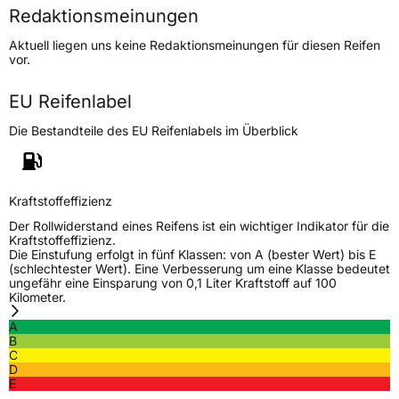
Redaktionsmeinungen
Höchstgeschwindigkeit
300 km/h
Aktuell liegen uns keine Redaktionsmeinungen für diesen Reifen
Lastindex
97
vor.
Höchstlast
730 kg
EU Reifenlabel
Die Bestandteile des EU Reifenlabels im Überblick
Generelle Merkmale
Fahrzeugtyp
PKW
Verwendung
Sommerreifen
Kraftstoffeffizienz
Modellname
SA 37 Sport
Der Rollwiderstand eines Reifens ist ein wichtiger Indikator für die
Kraftstoffeffizienz.
Fahrzeugart
PKW & SUV
Die Einstufung erfolgt in fünf Klassen: von A (bester Wert) bis E
(schlechtester Wert). Eine Verbesserung um eine Klasse bedeutet
ungefähr eine Einsparung von 0,1 Liter Kraftstoff auf 100
Kilometer.
Weitere Eigenschaften
A
Schlauchtyp
TL
B
C
D
Zustand
Neureifen
E