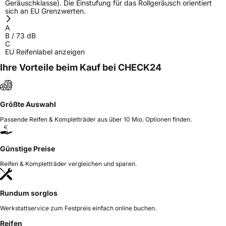
Geräuschklasse). Die Einstufung für das Rollgeräusch orientiert
Allgemeine Produktsicherheit (GPSR)
sich an EU Grenzwerten.
A
Herstellerkontakt
Zhongce Europe GmbH, Hollerithallee 17
B
/
73
dB
30419 Hannover Nordrhein-Westfalen
C
Deutschland, leoliao@zc-rubber.com
EU Reifenlabel anzeigen
Ihre Vorteile beim Kauf bei CHECK24
Größte Auswahl
Passende Reifen & Kompletträder aus über 10 Mio. Optionen finden.
Günstige Preise
Reifen & Kompletträder vergleichen und sparen.
Rundum sorglos
Werkstattservice zum Festpreis einfach online buchen.
Reifen