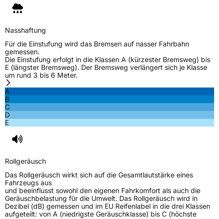
Verstärkt
XL
Nasshaftung
EU Label
Für die Einstufung wird das Bremsen auf nasser Fahrbahn
gemessen.
Die Einstufung erfolgt in die Klassen A (kürzester Bremsweg) bis
Effizienz
D
E (längster Bremsweg). Der Bremsweg verlängert sich je Klasse
um rund 3 bis 6 Meter.
Nasshaftung
B
A
B
C
Rollgeräusch (Klasse)
B
D
E
Rollgeräusch (dB)
73
Fahrzeugklasse
C1
Rollgeräusch
3PMSF / Schneeflockensymbol / Alpine-Symbol
Nein
Das Rollgeräusch wirkt sich auf die Gesamtlautstärke eines
Fahrzeugs aus
und beeinflusst sowohl den eigenen Fahrkomfort als auch die
Eisgrip
Nein
Geräuschbelastung für die Umwelt. Das Rollgeräusch wird in
Dezibel (dB) gemessen und im EU Reifenlabel in die drei Klassen
EPREL ID
454410
aufgeteilt: von A (niedrigste Geräuschklasse) bis C (höchste