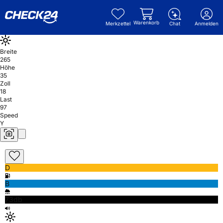
Warenkorb
Merkzettel
Chat
Anmelden
Breite
265
Höhe
35
Zoll
18
Last
97
Speed
Y
D
B
73db