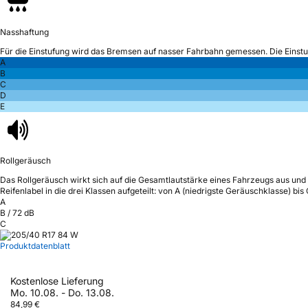
Nasshaftung
Für die Einstufung wird das Bremsen auf nasser Fahrbahn gemessen.
Die Einst
A
B
C
D
E
Rollgeräusch
Das Rollgeräusch wirkt sich auf die Gesamtlautstärke eines Fahrzeugs aus
und 
Reifenlabel in die drei Klassen aufgeteilt: von A (niedrigste Geräuschklasse) bi
A
B
/
72
dB
C
Produktdatenblatt
Kostenlose Lieferung
Mo. 10.08. - Do. 13.08.
84,99 €