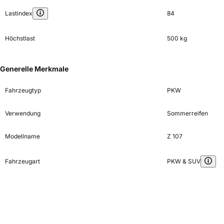
Lastindex
84
Höchstlast
500 kg
Generelle Merkmale
Fahrzeugtyp
PKW
Verwendung
Sommerreifen
Modellname
Z 107
Fahrzeugart
PKW & SUV