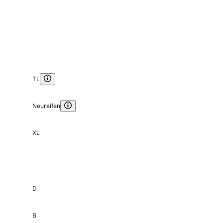
TL
Neureifen
XL
D
B