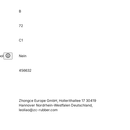
B
72
C1
ol
Nein
456632
Zhongce Europe GmbH, Hollerithallee 17 30419
Hannover Nordrhein-Westfalen Deutschland,
leoliao@zc-rubber.com