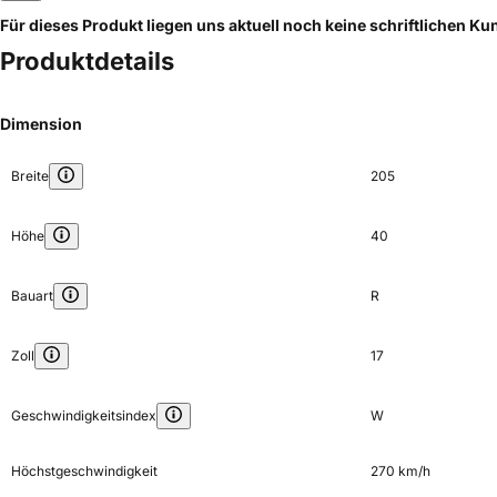
Für dieses Produkt liegen uns aktuell noch keine schriftlichen 
Produktdetails
Dimension
Breite
205
Höhe
40
Bauart
R
Zoll
17
Geschwindigkeitsindex
W
Höchstgeschwindigkeit
270 km/h