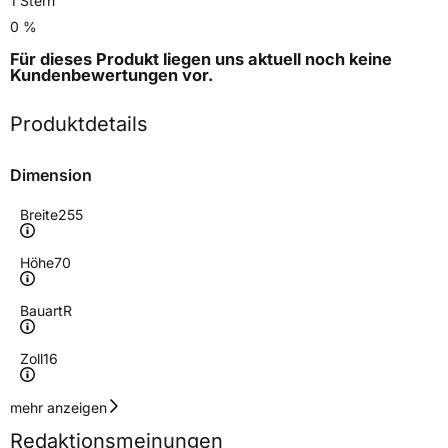
1 Stern
0 %
Für dieses Produkt liegen uns aktuell noch keine
Kundenbewertungen
vor.
Produktdetails
Dimension
Breite
255
Höhe
70
Bauart
R
Zoll
16
Geschwindigkeitsindex
T
mehr anzeigen
Redaktionsmeinungen