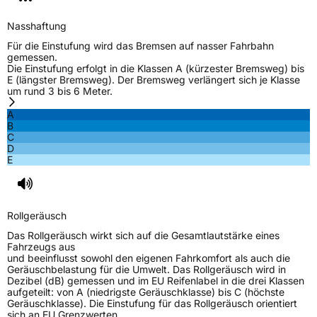
Verstärkt
XL
Nasshaftung
Für die Einstufung wird das Bremsen auf nasser Fahrbahn
gemessen.
EU Label
Die Einstufung erfolgt in die Klassen A (kürzester Bremsweg) bis
E (längster Bremsweg). Der Bremsweg verlängert sich je Klasse
um rund 3 bis 6 Meter.
Effizienz
C
A
B
Nasshaftung
C
C
D
E
Rollgeräusch (Klasse)
B
Rollgeräusch (dB)
73
Rollgeräusch
Fahrzeugklasse
C1
Das Rollgeräusch wirkt sich auf die Gesamtlautstärke eines
Fahrzeugs aus
3PMSF / Schneeflockensymbol / Alpine-Symbol
Nein
und beeinflusst sowohl den eigenen Fahrkomfort als auch die
Geräuschbelastung für die Umwelt. Das Rollgeräusch wird in
Dezibel (dB) gemessen und im EU Reifenlabel in die drei Klassen
EPREL ID
862115
aufgeteilt: von A (niedrigste Geräuschklasse) bis C (höchste
Geräuschklasse). Die Einstufung für das Rollgeräusch orientiert
Allgemeine Produktsicherheit (GPSR)
sich an EU Grenzwerten.