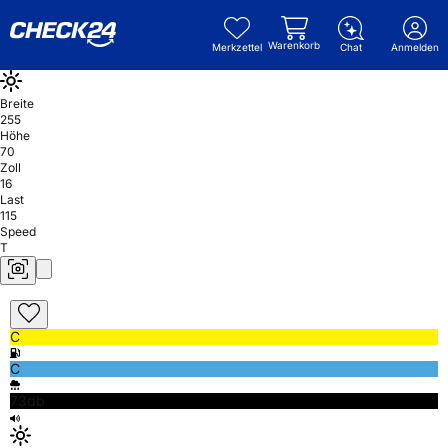
Warenkorb
Merkzettel
Chat
Anmelden
Breite
255
Höhe
70
Zoll
16
Last
115
Speed
T
C
C
73db