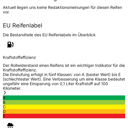
Höchstgeschwindigkeit
190 km/h
Aktuell liegen uns keine Redaktionsmeinungen für diesen Reifen
Lastindex
115
vor.
Höchstlast
1215 kg
EU Reifenlabel
Gewicht (in kg)
17,13 kg
Die Bestandteile des EU Reifenlabels im Überblick
Generelle Merkmale
Fahrzeugtyp
PKW
Kraftstoffeffizienz
Verwendung
Sommerreifen
Der Rollwiderstand eines Reifens ist ein wichtiger Indikator für die
Kraftstoffeffizienz.
Modellname
Agile X AT TR292
Die Einstufung erfolgt in fünf Klassen: von A (bester Wert) bis E
(schlechtester Wert). Eine Verbesserung um eine Klasse bedeutet
Fahrzeugart
PKW & SUV
ungefähr eine Einsparung von 0,1 Liter Kraftstoff auf 100
Kilometer.
A
Weitere Eigenschaften
B
C
Schlauchtyp
TL
D
E
Zustand
Neureifen