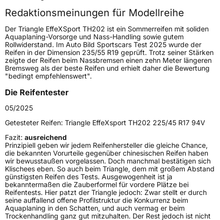
Redaktionsmeinungen für Modellreihe
Höchstgeschwindigkeit
300 km/h
Der Triangle EffeXSport TH202 ist ein Sommerreifen mit soliden
Lastindex
105
Aquaplaning-Vorsorge und Nass-Handling sowie gutem
Rollwiderstand. Im Auto Bild Sportscars Test 2025 wurde der
Reifen in der Dimension 235/55 R19 geprüft. Trotz seiner Stärken
Höchstlast
925 kg
zeigte der Reifen beim Nassbremsen einen zehn Meter längeren
Bremsweg als der beste Reifen und erhielt daher die Bewertung
Gewicht (in kg)
13,12 kg
"bedingt empfehlenswert".
Die Reifentester
Generelle Merkmale
05/2025
Fahrzeugtyp
PKW
Getesteter Reifen:
Triangle EffeXsport TH202 225/45 R17 94V
Verwendung
Sommerreifen
Fazit:
ausreichend
Modellname
EffeXSport TH202
Prinzipiell geben wir jedem Reifenhersteller die gleiche Chance,
die bekannten Vorurteile gegenüber chinesischen Reifen haben
Fahrzeugart
PKW & SUV
wir bewusstaußen vorgelassen. Doch manchmal bestätigen sich
Klischees eben. So auch beim Triangle, dem mit großem Abstand
günstigsten Reifen des Tests. Ausgewogenheit ist ja
bekanntermaßen die Zauberformel für vordere Plätze bei
Weitere Eigenschaften
Reifentests. Hier patzt der Triangle jedoch: Zwar stellt er durch
seine auffallend offene Profilstruktur die Konkurrenz beim
Schlauchtyp
TL
Aquaplaning in den Schatten, und auch vermag er beim
Trockenhandling ganz gut mitzuhalten. Der Rest jedoch ist nicht