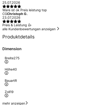
25.07.2026
Ware ist ok Preis leistung top
CG
Christoph G.
23.07.2026
Preis & Leistung 👍
alle Kundenbewertungen anzeigen
Produktdetails
Dimension
Breite
275
Höhe
40
Bauart
R
Zoll
19
Geschwindigkeitsindex
Y
mehr anzeigen