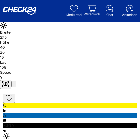
Warenkorb
Merkzettel
Chat
Anmelden
Breite
275
Höhe
40
Zoll
19
Last
105
Speed
Y
C
A
73db