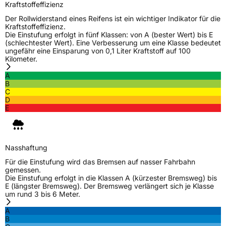
Kraftstoffeffizienz
EPREL ID
1391038
Der Rollwiderstand eines Reifens ist ein wichtiger Indikator für die
Kraftstoffeffizienz.
Die Einstufung erfolgt in fünf Klassen: von A (bester Wert) bis E
Allgemeine Produktsicherheit (GPSR)
(schlechtester Wert). Eine Verbesserung um eine Klasse bedeutet
ungefähr eine Einsparung von 0,1 Liter Kraftstoff auf 100
Herstellerkontakt
Triangle Tyre Co. LTD, Via Mauro Macchi 27
Kilometer.
20124 Milan Italien,
mirco.spiniella@triangle.com.cn
A
B
C
D
E
Nasshaftung
Für die Einstufung wird das Bremsen auf nasser Fahrbahn
gemessen.
Die Einstufung erfolgt in die Klassen A (kürzester Bremsweg) bis
E (längster Bremsweg). Der Bremsweg verlängert sich je Klasse
um rund 3 bis 6 Meter.
A
B