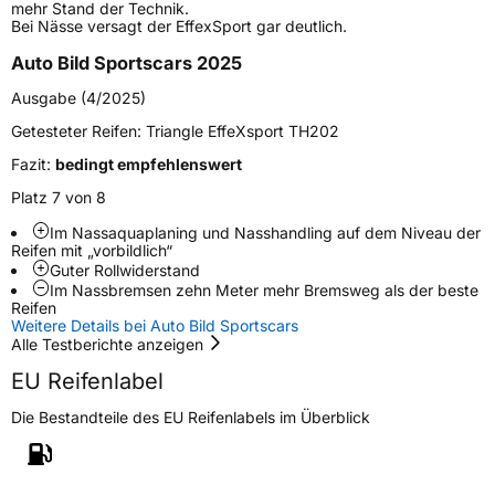
mehr Stand der Technik.
Zustand
Neureifen
Bei Nässe versagt der EffexSport gar deutlich.
Auto Bild Sportscars 2025
Verstärkt
XL
Ausgabe (4/2025)
Felgenschutz
FSL
Getesteter Reifen:
Triangle EffeXsport TH202
Fazit:
bedingt empfehlenswert
EU Label
Platz 7 von 8
Im Nassaquaplaning und Nasshandling auf dem Niveau der
Effizienz
C
Reifen mit „vorbildlich“
Guter Rollwiderstand
Nasshaftung
A
Im Nassbremsen zehn Meter mehr Bremsweg als der beste
Reifen
Weitere Details bei Auto Bild Sportscars
Rollgeräusch (Klasse)
B
Alle Testberichte anzeigen
EU Reifenlabel
Rollgeräusch (dB)
73
Die Bestandteile des EU Reifenlabels im Überblick
Fahrzeugklasse
C1
3PMSF / Schneeflockensymbol / Alpine-Symbol
Nein