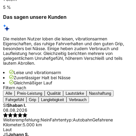
5 %
Das sagen unsere Kunden
Die meisten Nutzer loben die leisen, vibrationsarmen
Eigenschaften, das ruhige Fahrverhalten und den guten Grip,
besonders bei Nässe. Einige heben zudem Verbrauch und
Laufleistung hervor. Gleichzeitig berichten mehrere von
gelegentlichem Unruhefgefühl, höherem Verschleiß und teils
lautem Abrollen.
Leise und vibrationsarm
Zuverlässiger Halt bei Nässe
Gleichmäßiger Lauf
Filtern nach
Alle
Preis-Leistung
Qualität
Lautstärke
Nasshaftung
Fahrgefühl
Grip
Langlebigkeit
Verbrauch
SI
Shaban I.
08.08.2026
Weiterempfehlung:
Nein
Fahrtentyp:
Autobahn
Gefahrene
Kilometer:
5.000 km
Laut
JS
Johann S.