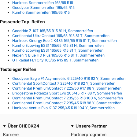
Hankook Sommerreifen 165/65 R15
Goodyear Sommerreifen 165/65 R15
Kumho Sommerreifen 165/65 R15
Passende Top-Reifen
Goodride Z 107 165/65 R15 81 H, Sommerreifen
Continental UltraContact 165/65 R15 81 T, Sommerreifen
Hankook Kinergy Eco 2 K435 165/65 R15 81 T, Sommerreifen
Kumho Ecowing ES31 165/65 R15 81 H, Sommerreifen
Kumho Ecowing ES31 165/65 R15 81 T, Sommerreifen
Nexen N Blue HD Plus 165/65 R15 81 T, Sommerreifen
GT Radial FE1 City 165/65 R15 85 T, Sommerreifen
Testsieger Reifen
Goodyear Eagle F1 Asymmetric 6 225/40 R18 92 Y, Sommerreifen
Continental SportContact 7 225/40 R18 92 Y, Sommerreifen
Continental PremiumContact 7 225/50 R17 98 Y, Sommerreifen
Bridgestone Potenza Sport Evo 205/45 R17 88 Y, Sommerreifen
Continental PremiumContact 7 235/55 R18 100 V, Sommerreifen
Continental PremiumContact 7 235/45 R18 98 Y, Sommerreifen
Hankook Ventus Evo K137 255/45 R19 104 Y, Sommerreifen
Über CHECK24
Unsere Partner
Karriere
Partnerprogramm