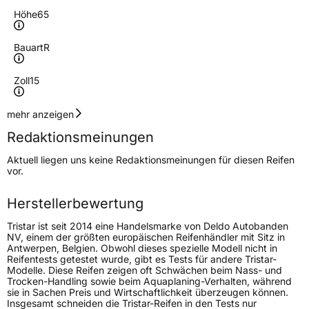
Höhe
65
Bauart
R
Zoll
15
Geschwindigkeitsindex
T
mehr anzeigen
Redaktionsmeinungen
Höchstgeschwindigkeit
190 km/h
Aktuell liegen uns keine Redaktionsmeinungen für diesen Reifen
Lastindex
81
vor.
Höchstlast
462 kg
Herstellerbewertung
Tristar ist seit 2014 eine Handelsmarke von Deldo Autobanden
Generelle Merkmale
NV, einem der größten europäischen Reifenhändler mit Sitz in
Antwerpen, Belgien. Obwohl dieses spezielle Modell nicht in
Fahrzeugtyp
PKW
Reifentests getestet wurde, gibt es Tests für andere Tristar-
Modelle. Diese Reifen zeigen oft Schwächen beim Nass- und
Verwendung
Sommerreifen
Trocken-Handling sowie beim Aquaplaning-Verhalten, während
sie in Sachen Preis und Wirtschaftlichkeit überzeugen können.
Modellname
EcoPower 3
Insgesamt schneiden die Tristar-Reifen in den Tests nur