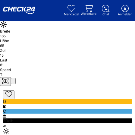
Warenkorb
Merkzettel
Chat
Anmelden
Breite
165
Höhe
65
Zoll
15
Last
81
Speed
T
D
C
70db