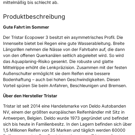
mittelmäßig bis schlecht ab.
Fahrzeugart
PKW & SUV
Produktbeschreibung
Weitere Eigenschaften
Gute Fahrt im Sommer
Schlauchtyp
TL
Der Tristar Ecopower 3 besitzt ein asymmetrisches Profil. Die
Innenseite bietet bei Regen eine gute Wasserableitung. Breite
Zustand
Neureifen
Längsrillen nehmen die Nässe von der Fahrbahn auf, die dann
von den offenen Querkanälen seitlich abgeleitet wird. So wird
das Aquaplaning-Risiko gesenkt. Die robuste und glatte
EU Label
Mittelrippe erhöht die Lenkpräzision. Zusammen mit der festen
Außenschulter ermöglicht sie dem Reifen eine bessere
Effizienz
D
Bodenhaftung – auch bei hohen Geschwindigkeiten. Diesen
Vorteil spüren Sie beim Anfahren, Beschleunigen und Bremsen.
Nasshaftung
C
Über den Hersteller Tristar
Tristar ist seit 2014 eine Handelsmarke von Deldo Autobanden
Rollgeräusch (Klasse)
B
NV, einem der größten europäischen Reifenhändler mit Sitz in
Antwerpen, Belgien. Deldo wurde 1973 gegründet und befindet
Rollgeräusch (dB)
70
sich bis heute in Familienbesitz. In den Lagern befinden sich über
1,5 Millionen Reifen von 35 Marken und täglich werden 60000
Fahrzeugklasse
C1