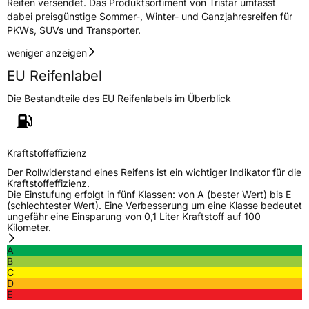
Reifen versendet. Das Produktsortiment von Tristar umfasst
dabei preisgünstige Sommer-, Winter- und Ganzjahresreifen für
3PMSF / Schneeflockensymbol / Alpine-Symbol
Nein
PKWs, SUVs und Transporter.
weniger anzeigen
Eisgrip
Nein
EU Reifenlabel
EPREL ID
520159
Die Bestandteile des EU Reifenlabels im Überblick
Allgemeine Produktsicherheit (GPSR)
Herstellerkontakt
Deldo Autobanden NV, Essensteenweg 113
2930 Brasschaat, compliance@deldo.com
Kraftstoffeffizienz
Der Rollwiderstand eines Reifens ist ein wichtiger Indikator für die
Kraftstoffeffizienz.
Die Einstufung erfolgt in fünf Klassen: von A (bester Wert) bis E
(schlechtester Wert). Eine Verbesserung um eine Klasse bedeutet
ungefähr eine Einsparung von 0,1 Liter Kraftstoff auf 100
Kilometer.
A
B
C
D
E