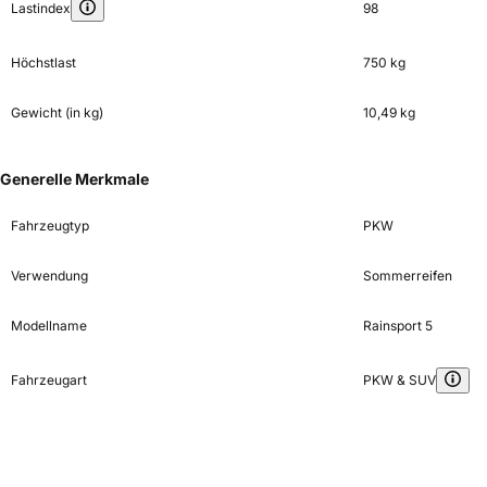
Lastindex
98
Höchstlast
750 kg
Gewicht (in kg)
10,49 kg
Generelle Merkmale
Fahrzeugtyp
PKW
Verwendung
Sommerreifen
Modellname
Rainsport 5
Fahrzeugart
PKW & SUV