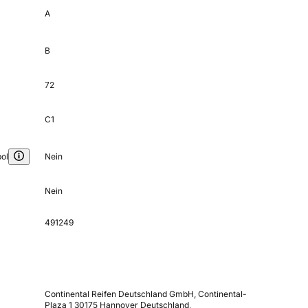
A
B
72
C1
ol
Nein
Nein
491249
Continental Reifen Deutschland GmbH, Continental-
Plaza 1 30175 Hannover Deutschland,