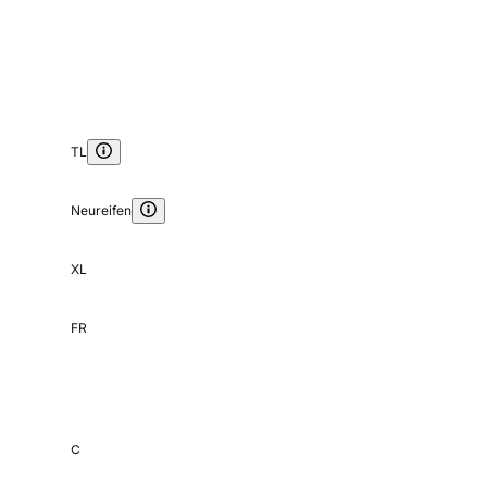
TL
Neureifen
XL
FR
C