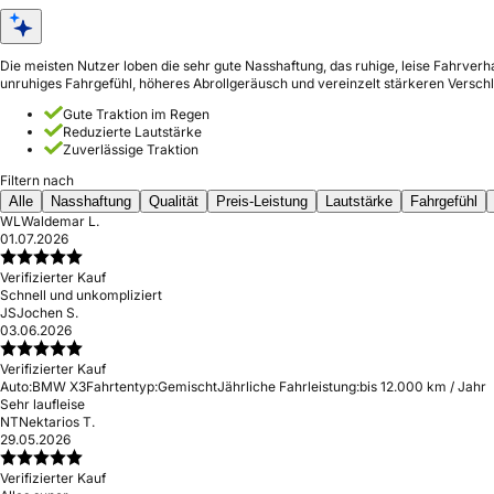
Die meisten Nutzer loben die sehr gute Nasshaftung, das ruhige, leise Fahrver
unruhiges Fahrgefühl, höheres Abrollgeräusch und vereinzelt stärkeren Verschl
Gute Traktion im Regen
Reduzierte Lautstärke
Zuverlässige Traktion
Filtern nach
Alle
Nasshaftung
Qualität
Preis-Leistung
Lautstärke
Fahrgefühl
WL
Waldemar L.
01.07.2026
Verifizierter Kauf
Schnell und unkompliziert
JS
Jochen S.
03.06.2026
Verifizierter Kauf
Auto:
BMW X3
Fahrtentyp:
Gemischt
Jährliche Fahrleistung:
bis 12.000 km / Jahr
Sehr laufleise
NT
Nektarios T.
29.05.2026
Verifizierter Kauf