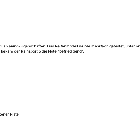
e Aquaplaning-Eigenschaften. Das Reifenmodell wurde mehrfach getestet, unter 
 bekam der Rainsport 5 die Note "befriedigend".
ener Piste