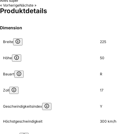
Alles super
« Vorherige
Nächste »
Produktdetails
Dimension
Breite
225
Höhe
50
Bauart
R
Zoll
17
Geschwindigkeitsindex
Y
Höchstgeschwindigkeit
300 km/h