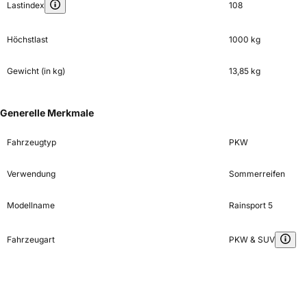
Lastindex
108
Höchstlast
1000 kg
Gewicht (in kg)
13,85 kg
Generelle Merkmale
Fahrzeugtyp
PKW
Verwendung
Sommerreifen
Modellname
Rainsport 5
Fahrzeugart
PKW & SUV