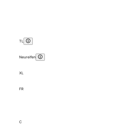
TL
Neureifen
XL
FR
C