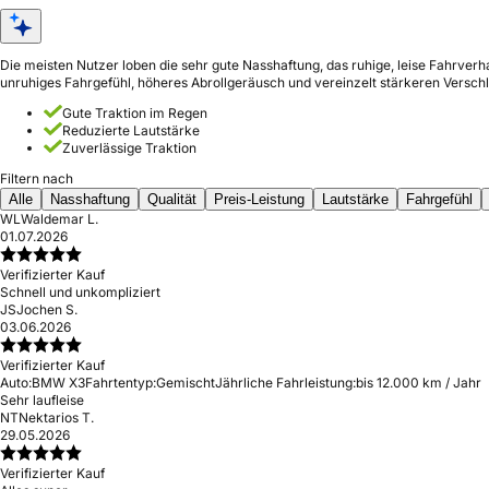
Die meisten Nutzer loben die sehr gute Nasshaftung, das ruhige, leise Fahrver
unruhiges Fahrgefühl, höheres Abrollgeräusch und vereinzelt stärkeren Verschl
Gute Traktion im Regen
Reduzierte Lautstärke
Zuverlässige Traktion
Filtern nach
Alle
Nasshaftung
Qualität
Preis-Leistung
Lautstärke
Fahrgefühl
WL
Waldemar L.
01.07.2026
Verifizierter Kauf
Schnell und unkompliziert
JS
Jochen S.
03.06.2026
Verifizierter Kauf
Auto:
BMW X3
Fahrtentyp:
Gemischt
Jährliche Fahrleistung:
bis 12.000 km / Jahr
Sehr laufleise
NT
Nektarios T.
29.05.2026
Verifizierter Kauf