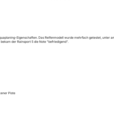
e Aquaplaning-Eigenschaften. Das Reifenmodell wurde mehrfach getestet, unter 
 bekam der Rainsport 5 die Note "befriedigend".
ener Piste