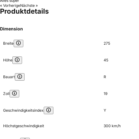
Alles super
« Vorherige
Nächste »
Produktdetails
Dimension
Breite
275
Höhe
45
Bauart
R
Zoll
19
Geschwindigkeitsindex
Y
Höchstgeschwindigkeit
300 km/h