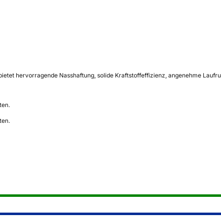
ietet hervorragende Nasshaftung, solide Kraftstoffeffizienz, angenehme Laufr
ten.
ten.