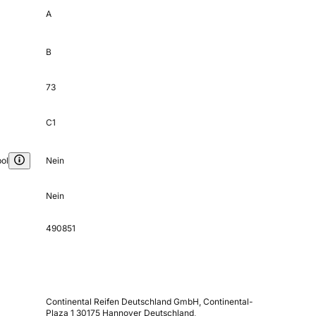
A
B
73
C1
ol
Nein
Nein
490851
Continental Reifen Deutschland GmbH, Continental-
Plaza 1 30175 Hannover Deutschland,