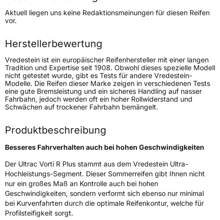
Höchstgeschwindigkeit
300 km/h
Aktuell liegen uns keine Redaktionsmeinungen für diesen Reifen
Lastindex
99
vor.
Höchstlast
775 kg
Herstellerbewertung
Gewicht (in kg)
13,78 kg
Vredestein ist ein europäischer Reifenhersteller mit einer langen
Tradition und Expertise seit 1908. Obwohl dieses spezielle Modell
nicht getestet wurde, gibt es Tests für andere Vredestein-
Generelle Merkmale
Modelle. Die Reifen dieser Marke zeigen in verschiedenen Tests
eine gute Bremsleistung und ein sicheres Handling auf nasser
Fahrzeugtyp
PKW
Fahrbahn, jedoch werden oft ein hoher Rollwiderstand und
Schwächen auf trockener Fahrbahn bemängelt.
Verwendung
Sommerreifen
Modellname
Ultrac Vorti R Plus
Produktbeschreibung
Fahrzeugart
PKW & SUV
Besseres Fahrverhalten auch bei hohen Geschwindigkeiten
Der Ultrac Vorti R Plus stammt aus dem Vredestein Ultra-
Weitere Eigenschaften
Hochleistungs-Segment. Dieser Sommerreifen gibt Ihnen nicht
nur ein großes Maß an Kontrolle auch bei hohen
Schlauchtyp
TL
Geschwindigkeiten, sondern verformt sich ebenso nur minimal
bei Kurvenfahrten durch die optimale Reifenkontur, welche für
Zustand
Neureifen
Profilsteifigkeit sorgt.