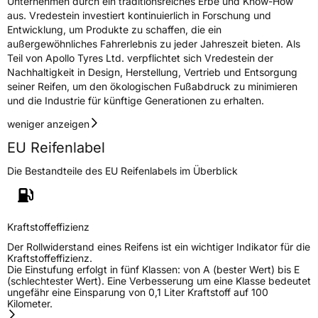
Unternehmen durch ein traditionsreiches Erbe und Know-How
aus. Vredestein investiert kontinuierlich in Forschung und
Allgemeine Produktsicherheit (GPSR)
Entwicklung, um Produkte zu schaffen, die ein
außergewöhnliches Fahrerlebnis zu jeder Jahreszeit bieten. Als
Herstellerkontakt
Apollo Tyres NL B.V., Ir. E.L.C. Schiffstraat
370 7547 RD Enschede Niederlande,
Teil von Apollo Tyres Ltd. verpflichtet sich Vredestein der
www.apollotyres.com
Nachhaltigkeit in Design, Herstellung, Vertrieb und Entsorgung
seiner Reifen, um den ökologischen Fußabdruck zu minimieren
und die Industrie für künftige Generationen zu erhalten.
weniger anzeigen
EU Reifenlabel
Die Bestandteile des EU Reifenlabels im Überblick
Kraftstoffeffizienz
Der Rollwiderstand eines Reifens ist ein wichtiger Indikator für die
Kraftstoffeffizienz.
Die Einstufung erfolgt in fünf Klassen: von A (bester Wert) bis E
(schlechtester Wert). Eine Verbesserung um eine Klasse bedeutet
ungefähr eine Einsparung von 0,1 Liter Kraftstoff auf 100
Kilometer.