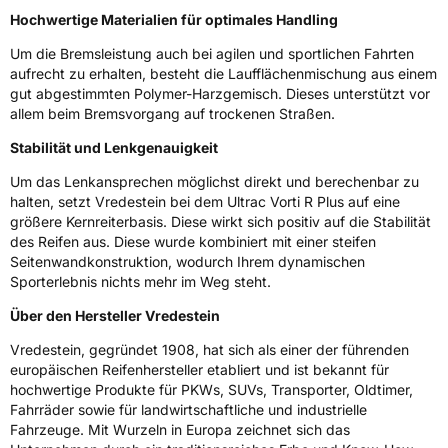
Hochwertige Materialien für optimales Handling
Verstärkt
XL
Um die Bremsleistung auch bei agilen und sportlichen Fahrten
aufrecht zu erhalten, besteht die Laufflächenmischung aus einem
EU Label
gut abgestimmten Polymer-Harzgemisch. Dieses unterstützt vor
allem beim Bremsvorgang auf trockenen Straßen.
Effizienz
D
Stabilität und Lenkgenauigkeit
Nasshaftung
B
Um das Lenkansprechen möglichst direkt und berechenbar zu
halten, setzt Vredestein bei dem Ultrac Vorti R Plus auf eine
größere Kernreiterbasis. Diese wirkt sich positiv auf die Stabilität
Rollgeräusch (Klasse)
B
des Reifen aus. Diese wurde kombiniert mit einer steifen
Seitenwandkonstruktion, wodurch Ihrem dynamischen
Rollgeräusch (dB)
71
Sporterlebnis nichts mehr im Weg steht.
Fahrzeugklasse
C1
Über den Hersteller Vredestein
Vredestein, gegründet 1908, hat sich als einer der führenden
3PMSF / Schneeflockensymbol / Alpine-Symbol
Nein
europäischen Reifenhersteller etabliert und ist bekannt für
hochwertige Produkte für PKWs, SUVs, Transporter, Oldtimer,
Eisgrip
Nein
Fahrräder sowie für landwirtschaftliche und industrielle
Fahrzeuge. Mit Wurzeln in Europa zeichnet sich das
EPREL ID
660175