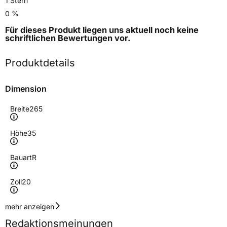
1 Stern
0 %
Für dieses Produkt liegen uns aktuell noch keine
schriftlichen Bewertungen
vor.
Produktdetails
Dimension
Breite
265
Höhe
35
Bauart
R
Zoll
20
Geschwindigkeitsindex
Y
mehr anzeigen
Redaktionsmeinungen