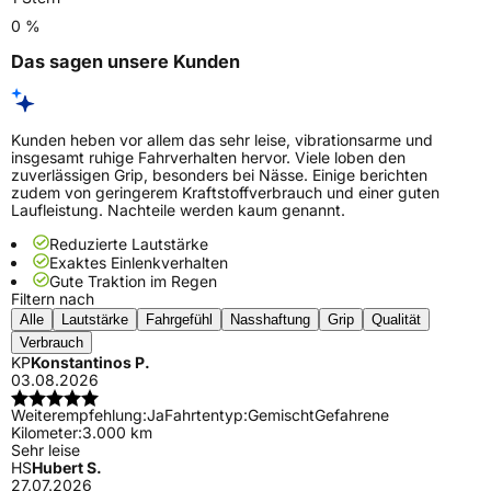
0 %
Das sagen unsere Kunden
Kunden heben vor allem das sehr leise, vibrationsarme und
insgesamt ruhige Fahrverhalten hervor. Viele loben den
zuverlässigen Grip, besonders bei Nässe. Einige berichten
zudem von geringerem Kraftstoffverbrauch und einer guten
Laufleistung. Nachteile werden kaum genannt.
Reduzierte Lautstärke
Exaktes Einlenkverhalten
Gute Traktion im Regen
Filtern nach
Alle
Lautstärke
Fahrgefühl
Nasshaftung
Grip
Qualität
Verbrauch
KP
Konstantinos P.
03.08.2026
Weiterempfehlung:
Ja
Fahrtentyp:
Gemischt
Gefahrene
Kilometer:
3.000 km
Sehr leise
HS
Hubert S.
27.07.2026