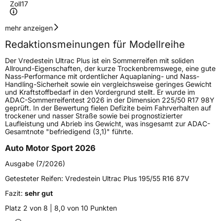
Zoll
17
Geschwindigkeitsindex
V
mehr anzeigen
Redaktionsmeinungen für Modellreihe
Höchstgeschwindigkeit
240 km/h
Der Vredestein Ultrac Plus ist ein Sommerreifen mit soliden
Lastindex
95
Allround-Eigenschaften, der kurze Trockenbremswege, eine gute
Nass-Performance mit ordentlicher Aquaplaning- und Nass-
Handling-Sicherheit sowie ein vergleichsweise geringes Gewicht
Höchstlast
690 kg
und Kraftstoffbedarf in den Vordergrund stellt. Er wurde im
ADAC-Sommerreifentest 2026 in der Dimension 225/50 R17 98Y
Gewicht (in kg)
8,934 kg
geprüft. In der Bewertung fielen Defizite beim Fahrverhalten auf
trockener und nasser Straße sowie bei prognostizierter
Laufleistung und Abrieb ins Gewicht, was insgesamt zur ADAC-
Generelle Merkmale
Gesamtnote "befriedigend (3,1)" führte.
Fahrzeugtyp
PKW
Auto Motor Sport 2026
Verwendung
Sommerreifen
Ausgabe (7/2026)
Modellname
Ultrac Plus
Getesteter Reifen:
Vredestein Ultrac Plus 195/55 R16 87V
Fahrzeugart
PKW & SUV
Fazit:
sehr gut
Platz 2 von 8 | 8,0 von 10 Punkten
Weitere Eigenschaften