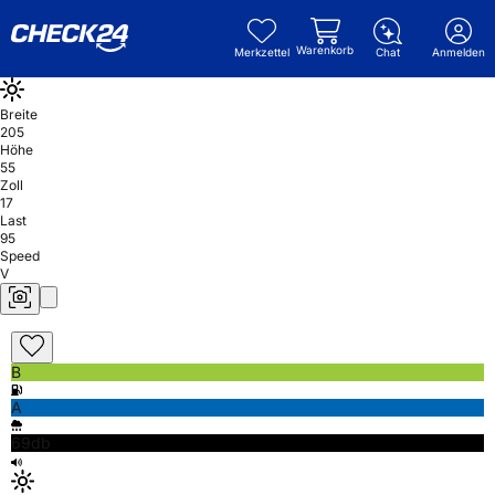
Warenkorb
Merkzettel
Chat
Anmelden
Breite
205
Höhe
55
Zoll
17
Last
95
Speed
V
B
A
69db