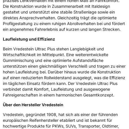
präzises Lenkverhalten mit einem hohen Maß an Fahrkomfort.
Fahrzeugklasse
C1
Die Konstruktion wurde in Zusammenarbeit mit Italdesign
gestaltet und unterstützt eine stabile Straßenlage sowie ein
3PMSF / Schneeflockensymbol / Alpine-Symbol
Nein
direktes Ansprechverhalten. Gleichzeitig trägt die optimierte
Profilgestaltung zu einem ruhigen Abrollverhalten bei und fördert
EPREL ID
2201354
ein angenehmes Fahrerlebnis auf kurzen und langen Strecken.
Laufleistung und Effizienz
Allgemeine Produktsicherheit (GPSR)
Beim Vredestein Ultrac Plus stehen Langlebigkeit und
Herstellerkontakt
Apollo Tyres NL B.V., Ir. E.L.C. Schiffstraat
Wirtschaftlichkeit im Mittelpunkt. Eine weiterentwickelte
370 7547 RD Enschede Niederlande,
Gummimischung und eine optimierte Aufstandsfläche
www.apollotyres.com
unterstützen einen gleichmäßigen Verschleiß und tragen zu einer
hohen Laufleistung bei. Darüber hinaus wurde die Konstruktion
auf einen reduzierten Rollwiderstand ausgelegt, was die Effizienz
im täglichen Einsatz fördern kann. Der Vredestein Ultrac Plus
verbindet damit Komfort, Laufleistung und ausgewogene
Fahreigenschaften in einem harmonischen Gesamtkonzept.
Über den Hersteller Vredestein
Vredestein, gegründet 1908, hat sich als einer der führenden
europäischen Reifenhersteller etabliert und ist bekannt für
hochwertige Produkte für PKWs, SUVs, Transporter, Oldtimer,