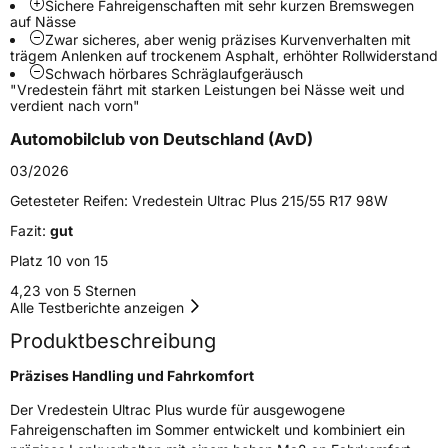
Sichere Fahreigenschaften mit sehr kurzen Bremswegen
auf Nässe
Schlauchtyp
TL
Zwar sicheres, aber wenig präzises Kurvenverhalten mit
trägem Anlenken auf trockenem Asphalt, erhöhter Rollwiderstand
Schwach hörbares Schräglaufgeräusch
Zustand
Neureifen
"Vredestein fährt mit starken Leistungen bei Nässe weit und
verdient nach vorn"
Verstärkt
XL
Automobilclub von Deutschland (AvD)
03/2026
Felgenschutz
FP
Getesteter Reifen:
Vredestein Ultrac Plus 215/55 R17 98W
Fazit:
gut
EU Label
Platz 10 von 15
Effizienz
B
4,23 von 5 Sternen
Alle Testberichte anzeigen
Nasshaftung
A
Produktbeschreibung
Rollgeräusch (Klasse)
B
Präzises Handling und Fahrkomfort
Der Vredestein Ultrac Plus wurde für ausgewogene
Rollgeräusch (dB)
69
Fahreigenschaften im Sommer entwickelt und kombiniert ein