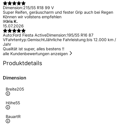
Dimension:
215/55 R18 99 V
Super Reifen, geräuscharm und fester Grip auch bei Regen
Können wir vollstens empfehlen
IK
Iris K.
15.07.2026
Auto:
Ford Fiesta Active
Dimension:
195/55 R16 87
V
Fahrtentyp:
Gemischt
Jährliche Fahrleistung:
bis 12.000 km /
Jahr
Qualität ist super, alles bestens !!
alle Kundenbewertungen anzeigen
Produktdetails
Dimension
Breite
205
Höhe
55
Bauart
R