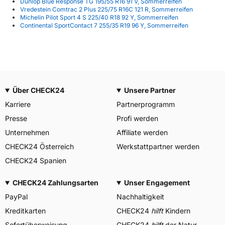
Dunlop Blue Response TG 195/55 R16 91 V, Sommerreifen
Vredestein Comtrac 2 Plus 225/75 R16C 121 R, Sommerreifen
Michelin Pilot Sport 4 S 225/40 R18 92 Y, Sommerreifen
Continental SportContact 7 255/35 R19 96 Y, Sommerreifen
Über CHECK24
Unsere Partner
Karriere
Partnerprogramm
Presse
Profi werden
Unternehmen
Affiliate werden
CHECK24 Österreich
Werkstattpartner werden
CHECK24 Spanien
CHECK24 Zahlungsarten
Unser Engagement
PayPal
Nachhaltigkeit
Kreditkarten
CHECK24
hilft
Kindern
Sofortüberweisung
CHECK24
hilft
der Natur