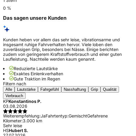
1 Stern
0 %
Das sagen unsere Kunden
Kunden heben vor allem das sehr leise, vibrationsarme und
insgesamt ruhige Fahrverhalten hervor. Viele loben den
zuverlässigen Grip, besonders bei Nässe. Einige berichten
zudem von geringerem Kraftstoffverbrauch und einer guten
Laufleistung. Nachteile werden kaum genannt.
Reduzierte Lautstärke
Exaktes Einlenkverhalten
Gute Traktion im Regen
Filtern nach
Alle
Lautstärke
Fahrgefühl
Nasshaftung
Grip
Qualität
Verbrauch
KP
Konstantinos P.
03.08.2026
Weiterempfehlung:
Ja
Fahrtentyp:
Gemischt
Gefahrene
Kilometer:
3.000 km
Sehr leise
HS
Hubert S.
27.07.2026