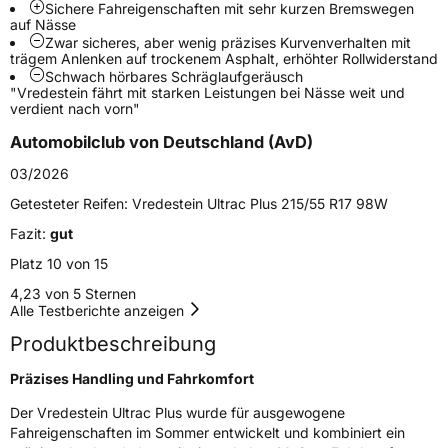
Schlauchtyp
TL
Sichere Fahreigenschaften mit sehr kurzen Bremswegen
auf Nässe
Zwar sicheres, aber wenig präzises Kurvenverhalten mit
Zustand
Neureifen
trägem Anlenken auf trockenem Asphalt, erhöhter Rollwiderstand
Schwach hörbares Schräglaufgeräusch
"Vredestein fährt mit starken Leistungen bei Nässe weit und
Verstärkt
XL
verdient nach vorn"
Automobilclub von Deutschland (AvD)
Felgenschutz
FP
03/2026
Getesteter Reifen:
Vredestein Ultrac Plus 215/55 R17 98W
EU Label
Fazit:
gut
Effizienz
A
Platz 10 von 15
4,23 von 5 Sternen
Nasshaftung
A
Alle Testberichte anzeigen
Produktbeschreibung
Rollgeräusch (Klasse)
B
Präzises Handling und Fahrkomfort
Rollgeräusch (dB)
69
Der Vredestein Ultrac Plus wurde für ausgewogene
Fahrzeugklasse
C1
Fahreigenschaften im Sommer entwickelt und kombiniert ein