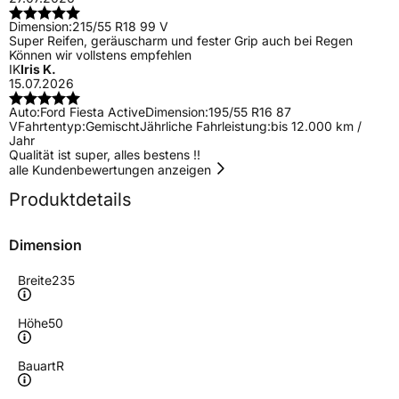
Dimension:
215/55 R18 99 V
Super Reifen, geräuscharm und fester Grip auch bei Regen
Können wir vollstens empfehlen
IK
Iris K.
15.07.2026
Auto:
Ford Fiesta Active
Dimension:
195/55 R16 87
V
Fahrtentyp:
Gemischt
Jährliche Fahrleistung:
bis 12.000 km /
Jahr
Qualität ist super, alles bestens !!
alle Kundenbewertungen anzeigen
Produktdetails
Dimension
Breite
235
Höhe
50
Bauart
R