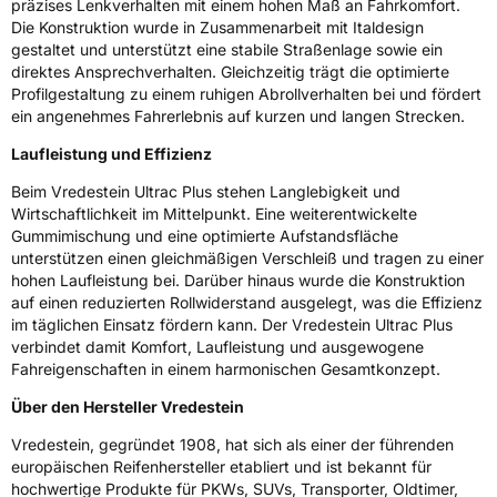
präzises Lenkverhalten mit einem hohen Maß an Fahrkomfort.
3PMSF / Schneeflockensymbol / Alpine-Symbol
Nein
Die Konstruktion wurde in Zusammenarbeit mit Italdesign
gestaltet und unterstützt eine stabile Straßenlage sowie ein
direktes Ansprechverhalten. Gleichzeitig trägt die optimierte
EPREL ID
2206304
Profilgestaltung zu einem ruhigen Abrollverhalten bei und fördert
ein angenehmes Fahrerlebnis auf kurzen und langen Strecken.
Allgemeine Produktsicherheit (GPSR)
Laufleistung und Effizienz
Herstellerkontakt
Apollo Tyres NL B.V., Ir. E.L.C. Schiffstraat
370 7547 RD Enschede Niederlande,
Beim Vredestein Ultrac Plus stehen Langlebigkeit und
www.apollotyres.com
Wirtschaftlichkeit im Mittelpunkt. Eine weiterentwickelte
Gummimischung und eine optimierte Aufstandsfläche
unterstützen einen gleichmäßigen Verschleiß und tragen zu einer
hohen Laufleistung bei. Darüber hinaus wurde die Konstruktion
auf einen reduzierten Rollwiderstand ausgelegt, was die Effizienz
im täglichen Einsatz fördern kann. Der Vredestein Ultrac Plus
verbindet damit Komfort, Laufleistung und ausgewogene
Fahreigenschaften in einem harmonischen Gesamtkonzept.
Über den Hersteller Vredestein
Vredestein, gegründet 1908, hat sich als einer der führenden
europäischen Reifenhersteller etabliert und ist bekannt für
hochwertige Produkte für PKWs, SUVs, Transporter, Oldtimer,