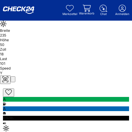
Warenkorb
Merkzettel
Chat
Anmelden
Breite
235
Höhe
50
Zoll
18
Last
101
Speed
Y
A
A
69db