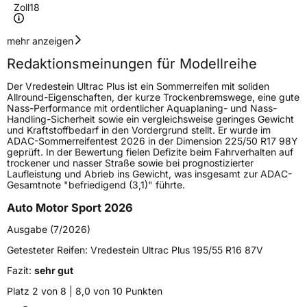
Zoll
18
Geschwindigkeitsindex
Y
mehr anzeigen
Redaktionsmeinungen für Modellreihe
Lastindex
101
Der Vredestein Ultrac Plus ist ein Sommerreifen mit soliden
Allround-Eigenschaften, der kurze Trockenbremswege, eine gute
Höchstlast
825 kg
Nass-Performance mit ordentlicher Aquaplaning- und Nass-
Handling-Sicherheit sowie ein vergleichsweise geringes Gewicht
Gewicht (in kg)
10,737 kg
und Kraftstoffbedarf in den Vordergrund stellt. Er wurde im
ADAC-Sommerreifentest 2026 in der Dimension 225/50 R17 98Y
geprüft. In der Bewertung fielen Defizite beim Fahrverhalten auf
Generelle Merkmale
trockener und nasser Straße sowie bei prognostizierter
Laufleistung und Abrieb ins Gewicht, was insgesamt zur ADAC-
Fahrzeugtyp
PKW
Gesamtnote "befriedigend (3,1)" führte.
Verwendung
Sommerreifen
Auto Motor Sport 2026
Modellname
Ultrac Plus
Ausgabe (7/2026)
Fahrzeugart
PKW & SUV
Getesteter Reifen:
Vredestein Ultrac Plus 195/55 R16 87V
Fazit:
sehr gut
Weitere Eigenschaften
Platz 2 von 8 | 8,0 von 10 Punkten