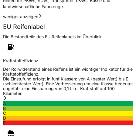
Reifen für PKWs, SUVs, Transporter, LKWs, Busse und
Eisgrip
Nein
landwirtschaftliche Fahrzeuge.
EPREL ID
456678
weniger anzeigen
Allgemeine Produktsicherheit (GPSR)
EU Reifenlabel
Herstellerkontakt
Zhongce Europe GmbH, Hollerithallee 17
Die Bestandteile des EU Reifenlabels im Überblick
30419 Hannover Nordrhein-Westfalen
Deutschland, leoliao@zc-rubber.com
Kraftstoffeffizienz
Der Rollwiderstand eines Reifens ist ein wichtiger Indikator für die
Kraftstoffeffizienz.
Die Einstufung erfolgt in fünf Klassen: von A (bester Wert) bis E
(schlechtester Wert). Eine Verbesserung um eine Klasse bedeutet
ungefähr eine Einsparung von 0,1 Liter Kraftstoff auf 100
Kilometer.
A
B
C
D
E