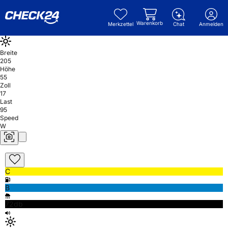
Warenkorb
Merkzettel
Chat
Anmelden
Breite
205
Höhe
55
Zoll
17
Last
95
Speed
W
C
B
72db