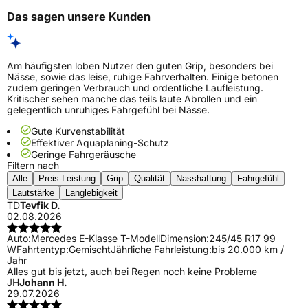
Das sagen unsere Kunden
Am häufigsten loben Nutzer den guten Grip, besonders bei
Nässe, sowie das leise, ruhige Fahrverhalten. Einige betonen
zudem geringen Verbrauch und ordentliche Laufleistung.
Kritischer sehen manche das teils laute Abrollen und ein
gelegentlich unruhiges Fahrgefühl bei Nässe.
Gute Kurvenstabilität
Effektiver Aquaplaning-Schutz
Geringe Fahrgeräusche
Filtern nach
Alle
Preis-Leistung
Grip
Qualität
Nasshaftung
Fahrgefühl
Lautstärke
Langlebigkeit
TD
Tevfik D.
02.08.2026
Auto:
Mercedes E-Klasse T-Modell
Dimension:
245/45 R17 99
W
Fahrtentyp:
Gemischt
Jährliche Fahrleistung:
bis 20.000 km /
Jahr
Alles gut bis jetzt, auch bei Regen noch keine Probleme
JH
Johann H.
29.07.2026