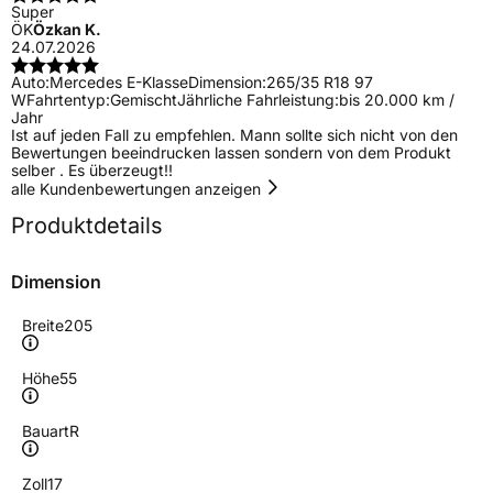
Super
ÖK
Özkan K.
24.07.2026
Auto:
Mercedes E-Klasse
Dimension:
265/35 R18 97
W
Fahrtentyp:
Gemischt
Jährliche Fahrleistung:
bis 20.000 km /
Jahr
Ist auf jeden Fall zu empfehlen. Mann sollte sich nicht von den
Bewertungen beeindrucken lassen sondern von dem Produkt
selber . Es überzeugt!!
alle Kundenbewertungen anzeigen
Produktdetails
Dimension
Breite
205
Höhe
55
Bauart
R
Zoll
17