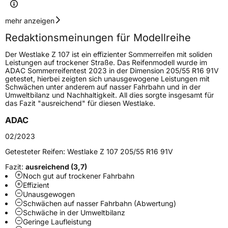
Geschwindigkeitsindex
W
mehr anzeigen
Redaktionsmeinungen für Modellreihe
Höchstgeschwindigkeit
270 km/h
Der Westlake Z 107 ist ein effizienter Sommerreifen mit soliden
Lastindex
95
Leistungen auf trockener Straße. Das Reifenmodell wurde im
ADAC Sommerreifentest 2023 in der Dimension 205/55 R16 91V
getestet, hierbei zeigten sich unausgewogene Leistungen mit
Höchstlast
690 kg
Schwächen unter anderem auf nasser Fahrbahn und in der
Umweltbilanz und Nachhaltigkeit. All dies sorgte insgesamt für
das Fazit "ausreichend" für diesen Westlake.
Generelle Merkmale
ADAC
Fahrzeugtyp
PKW
02/2023
Verwendung
Sommerreifen
Getesteter Reifen:
Westlake Z 107 205/55 R16 91V
Modellname
Z 107
Fazit:
ausreichend (3,7)
Fahrzeugart
PKW & SUV
Noch gut auf trockener Fahrbahn
Effizient
Unausgewogen
Weitere Eigenschaften
Schwächen auf nasser Fahrbahn (Abwertung)
Schwäche in der Umweltbilanz
Geringe Laufleistung
Schlauchtyp
TL