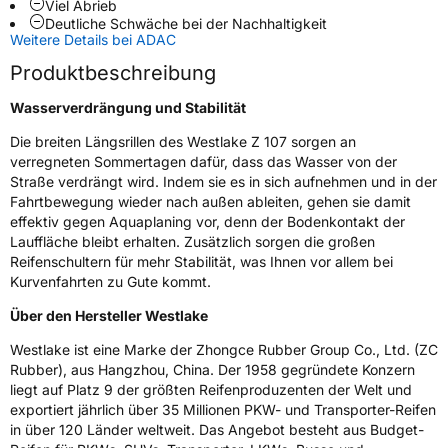
Viel Abrieb
Deutliche Schwäche bei der Nachhaltigkeit
Zustand
Neureifen
Weitere Details bei ADAC
Produktbeschreibung
Verstärkt
XL
Wasserverdrängung und Stabilität
Die breiten Längsrillen des Westlake Z 107 sorgen an
EU Label
verregneten Sommertagen dafür, dass das Wasser von der
Straße verdrängt wird. Indem sie es in sich aufnehmen und in der
Effizienz
C
Fahrtbewegung wieder nach außen ableiten, gehen sie damit
effektiv gegen Aquaplaning vor, denn der Bodenkontakt der
Nasshaftung
B
Lauffläche bleibt erhalten. Zusätzlich sorgen die großen
Reifenschultern für mehr Stabilität, was Ihnen vor allem bei
Rollgeräusch (Klasse)
B
Kurvenfahrten zu Gute kommt.
Über den Hersteller Westlake
Rollgeräusch (dB)
72
Westlake ist eine Marke der Zhongce Rubber Group Co., Ltd. (ZC
Fahrzeugklasse
C1
Rubber), aus Hangzhou, China. Der 1958 gegründete Konzern
liegt auf Platz 9 der größten Reifenproduzenten der Welt und
3PMSF / Schneeflockensymbol / Alpine-Symbol
Nein
exportiert jährlich über 35 Millionen PKW- und Transporter-Reifen
in über 120 Länder weltweit. Das Angebot besteht aus Budget-