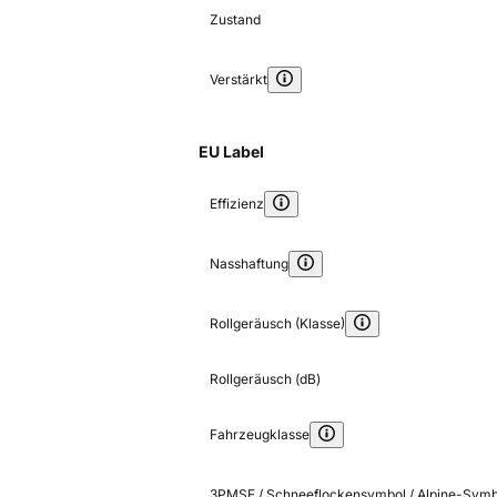
Zustand
Verstärkt
EU Label
Effizienz
Nasshaftung
Rollgeräusch (Klasse)
Rollgeräusch (dB)
Fahrzeugklasse
3PMSF / Schneeflockensymbol / Alpine-Symb