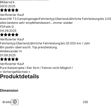
BK
bernd k.
09.10.2025
Verifizierter Kauf
Auto:
VW T3 Campingwagen
Fahrtentyp:
Überland
Jährliche Fahrleistung:
bis 3.0
alles bestens sehr empfehlendswert....immer wieder
FD
Fatih D.
04.09.2025
Verifizierter Kauf
Fahrtentyp:
Überland
Jährliche Fahrleistung:
bis 20.000 km / Jahr
Bin positiv überrascht. Top preis/leistung.
AH
Alexander H.
01.09.2025
Verifizierter Kauf
Pure Katastrophe ! Eier form ! Fahren nicht Möglich !
« Vorherige
Nächste »
Produktdetails
Dimension
Breite
235