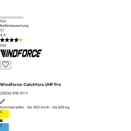
Gut
Reifenbewertung
7,1
4,4
(14)
Windforce-Catchfors UHP Pro
235/50 R18 101 Y
Sommerreifen - bis 300 km/h - bis 825 kg
C
C