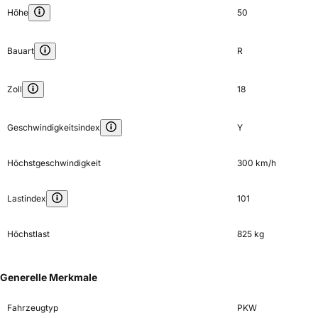
Höhe
50
Bauart
R
Zoll
18
Geschwindigkeitsindex
Y
Höchstgeschwindigkeit
300 km/h
Lastindex
101
Höchstlast
825 kg
Generelle Merkmale
Fahrzeugtyp
PKW