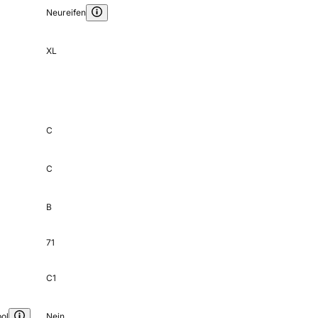
Neureifen
XL
C
C
B
71
C1
ol
Nein