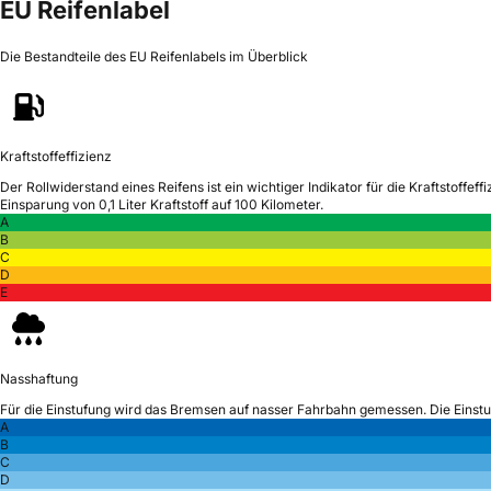
EU Reifenlabel
Die Bestandteile des EU Reifenlabels im Überblick
Kraftstoffeffizienz
Der Rollwiderstand eines Reifens ist ein wichtiger Indikator für die Kraftstoffeffi
Einsparung von 0,1 Liter Kraftstoff auf 100 Kilometer.
A
B
C
D
E
Nasshaftung
Für die Einstufung wird das Bremsen auf nasser Fahrbahn gemessen.
Die Einst
A
B
C
D