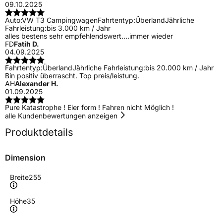
09.10.2025
Auto:
VW T3 Campingwagen
Fahrtentyp:
Überland
Jährliche
Fahrleistung:
bis 3.000 km / Jahr
alles bestens sehr empfehlendswert....immer wieder
FD
Fatih D.
04.09.2025
Fahrtentyp:
Überland
Jährliche Fahrleistung:
bis 20.000 km / Jahr
Bin positiv überrascht. Top preis/leistung.
AH
Alexander H.
01.09.2025
Pure Katastrophe ! Eier form ! Fahren nicht Möglich !
alle Kundenbewertungen anzeigen
Produktdetails
Dimension
Breite
255
Höhe
35