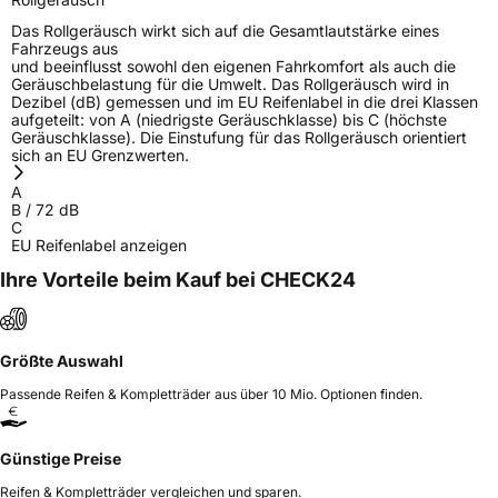
3PMSF / Schneeflockensymbol / Alpine-Symbol
Nein
Das Rollgeräusch wirkt sich auf die Gesamtlautstärke eines
Fahrzeugs aus
und beeinflusst sowohl den eigenen Fahrkomfort als auch die
EPREL ID
1856739
Geräuschbelastung für die Umwelt. Das Rollgeräusch wird in
Dezibel (dB) gemessen und im EU Reifenlabel in die drei Klassen
Allgemeine Produktsicherheit (GPSR)
aufgeteilt: von A (niedrigste Geräuschklasse) bis C (höchste
Geräuschklasse). Die Einstufung für das Rollgeräusch orientiert
sich an EU Grenzwerten.
Herstellerkontakt
Windforce, Qingdao China,
maksim.meng@landspidertire.com
A
B
/
72
dB
Verantwortliche
corrado bergagna, Qingdao China,
C
in der EU
maksim.meng@landspidertire.com
EU Reifenlabel anzeigen
Ihre Vorteile beim Kauf bei CHECK24
Größte Auswahl
Passende Reifen & Kompletträder aus über 10 Mio. Optionen finden.
Günstige Preise
Reifen & Kompletträder vergleichen und sparen.