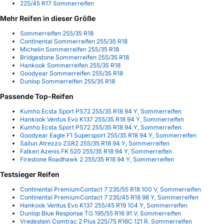
225/45 R17 Sommerreifen
Mehr Reifen in dieser Größe
Sommerreifen 255/35 R18
Continental Sommerreifen 255/35 R18
Michelin Sommerreifen 255/35 R18
Bridgestone Sommerreifen 255/35 R18
Hankook Sommerreifen 255/35 R18
Goodyear Sommerreifen 255/35 R18
Dunlop Sommerreifen 255/35 R18
Passende Top-Reifen
Kumho Ecsta Sport PS72 255/35 R18 94 Y, Sommerreifen
Hankook Ventus Evo K137 255/35 R18 94 Y, Sommerreifen
Kumho Ecsta Sport PS72 255/35 R18 94 Y, Sommerreifen
Goodyear Eagle F1 Supersport 255/35 R18 94 Y, Sommerreifen
Sailun Atrezzo ZSR2 255/35 R18 94 Y, Sommerreifen
Falken Azenis FK 520 255/35 R18 94 Y, Sommerreifen
Firestone Roadhawk 2 255/35 R18 94 Y, Sommerreifen
Testsieger Reifen
Continental PremiumContact 7 235/55 R18 100 V, Sommerreifen
Continental PremiumContact 7 235/45 R18 98 Y, Sommerreifen
Hankook Ventus Evo K137 255/45 R19 104 Y, Sommerreifen
Dunlop Blue Response TG 195/55 R16 91 V, Sommerreifen
Vredestein Comtrac 2 Plus 225/75 R16C 121 R, Sommerreifen