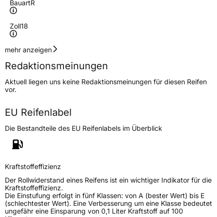
Bauart
R
Zoll
18
Geschwindigkeitsindex
Y
mehr anzeigen
Redaktionsmeinungen
Höchstgeschwindigkeit
300 km/h
Aktuell liegen uns keine Redaktionsmeinungen für diesen Reifen
Lastindex
94
vor.
Höchstlast
670 kg
EU Reifenlabel
Die Bestandteile des EU Reifenlabels im Überblick
Generelle Merkmale
Fahrzeugtyp
PKW
Verwendung
Sommerreifen
Kraftstoffeffizienz
Modellname
Catchfors UHP Pro
Der Rollwiderstand eines Reifens ist ein wichtiger Indikator für die
Kraftstoffeffizienz.
Fahrzeugart
PKW & SUV
Die Einstufung erfolgt in fünf Klassen: von A (bester Wert) bis E
(schlechtester Wert). Eine Verbesserung um eine Klasse bedeutet
ungefähr eine Einsparung von 0,1 Liter Kraftstoff auf 100