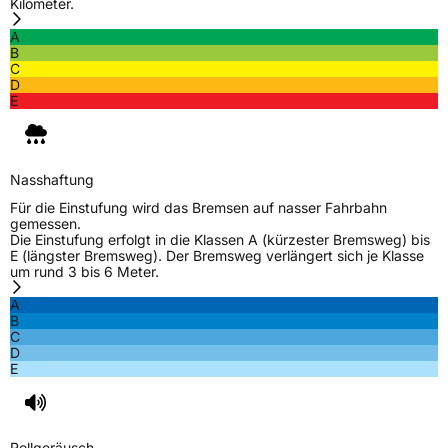
Kilometer.
Weitere Eigenschaften
A
Schlauchtyp
TL
B
C
D
Zustand
Neureifen
E
Verstärkt
XL
Nasshaftung
EU Label
Für die Einstufung wird das Bremsen auf nasser Fahrbahn
gemessen.
Die Einstufung erfolgt in die Klassen A (kürzester Bremsweg) bis
Effizienz
D
E (längster Bremsweg). Der Bremsweg verlängert sich je Klasse
um rund 3 bis 6 Meter.
Nasshaftung
B
A
B
C
Rollgeräusch (Klasse)
B
D
E
Rollgeräusch (dB)
72
Fahrzeugklasse
C1
Rollgeräusch