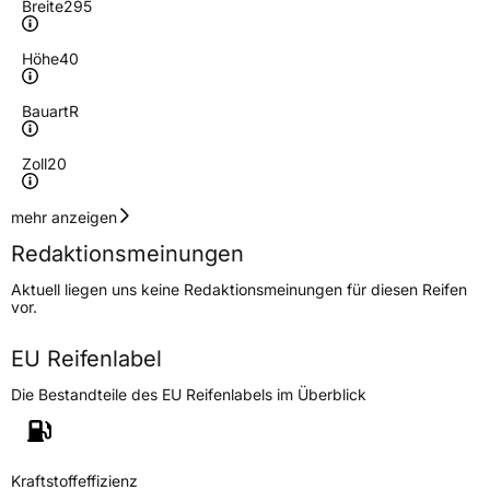
Breite
295
Höhe
40
Bauart
R
Zoll
20
Geschwindigkeitsindex
Y
mehr anzeigen
Redaktionsmeinungen
Höchstgeschwindigkeit
300 km/h
Aktuell liegen uns keine Redaktionsmeinungen für diesen Reifen
Lastindex
110
vor.
Höchstlast
1060 kg
EU Reifenlabel
Die Bestandteile des EU Reifenlabels im Überblick
Generelle Merkmale
Fahrzeugtyp
PKW
Verwendung
Sommerreifen
Kraftstoffeffizienz