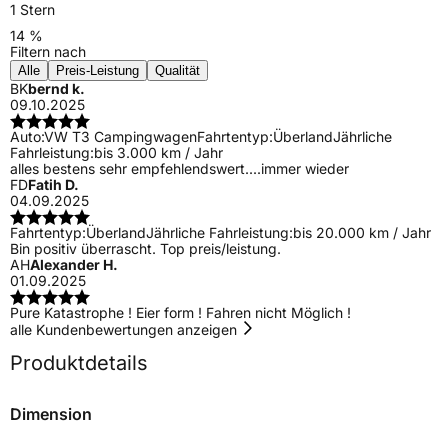
1 Stern
14 %
Filtern nach
Alle
Preis-Leistung
Qualität
BK
bernd k.
09.10.2025
Auto:
VW T3 Campingwagen
Fahrtentyp:
Überland
Jährliche
Fahrleistung:
bis 3.000 km / Jahr
alles bestens sehr empfehlendswert....immer wieder
FD
Fatih D.
04.09.2025
Fahrtentyp:
Überland
Jährliche Fahrleistung:
bis 20.000 km / Jahr
Bin positiv überrascht. Top preis/leistung.
AH
Alexander H.
01.09.2025
Pure Katastrophe ! Eier form ! Fahren nicht Möglich !
alle Kundenbewertungen anzeigen
Produktdetails
Dimension