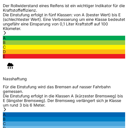
Modellname
Catchfors UHP Pro
Der Rollwiderstand eines Reifens ist ein wichtiger Indikator für die
Kraftstoffeffizienz.
Fahrzeugart
PKW & SUV
Die Einstufung erfolgt in fünf Klassen: von A (bester Wert) bis E
(schlechtester Wert). Eine Verbesserung um eine Klasse bedeutet
ungefähr eine Einsparung von 0,1 Liter Kraftstoff auf 100
Kilometer.
Weitere Eigenschaften
A
Schlauchtyp
TL
B
C
D
Zustand
Neureifen
E
Verstärkt
XL
Nasshaftung
EU Label
Für die Einstufung wird das Bremsen auf nasser Fahrbahn
gemessen.
Die Einstufung erfolgt in die Klassen A (kürzester Bremsweg) bis
Effizienz
C
E (längster Bremsweg). Der Bremsweg verlängert sich je Klasse
um rund 3 bis 6 Meter.
Nasshaftung
B
A
B
C
Rollgeräusch (Klasse)
B