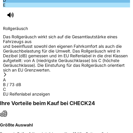
D
E
Rollgeräusch (dB)
73
Fahrzeugklasse
C1
Rollgeräusch
3PMSF / Schneeflockensymbol / Alpine-Symbol
Nein
Das Rollgeräusch wirkt sich auf die Gesamtlautstärke eines
Fahrzeugs aus
und beeinflusst sowohl den eigenen Fahrkomfort als auch die
EPREL ID
1856756
Geräuschbelastung für die Umwelt. Das Rollgeräusch wird in
Dezibel (dB) gemessen und im EU Reifenlabel in die drei Klassen
Allgemeine Produktsicherheit (GPSR)
aufgeteilt: von A (niedrigste Geräuschklasse) bis C (höchste
Geräuschklasse). Die Einstufung für das Rollgeräusch orientiert
sich an EU Grenzwerten.
Herstellerkontakt
Windforce, Qingdao China,
maksim.meng@landspidertire.com
A
B
/
73
dB
Verantwortliche
corrado bergagna, Qingdao China,
C
in der EU
maksim.meng@landspidertire.com
EU Reifenlabel anzeigen
Ihre Vorteile beim Kauf bei CHECK24
Größte Auswahl