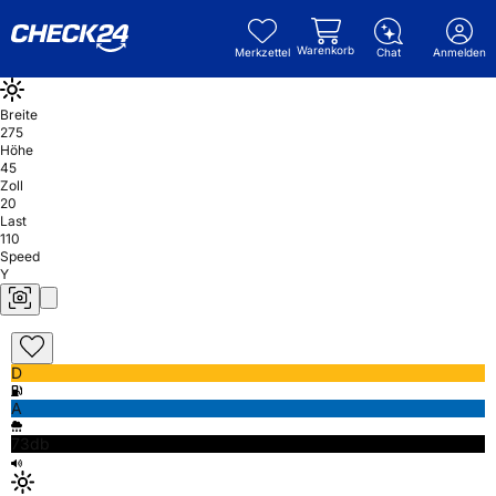
Warenkorb
Merkzettel
Chat
Anmelden
Breite
275
Höhe
45
Zoll
20
Last
110
Speed
Y
D
A
73db