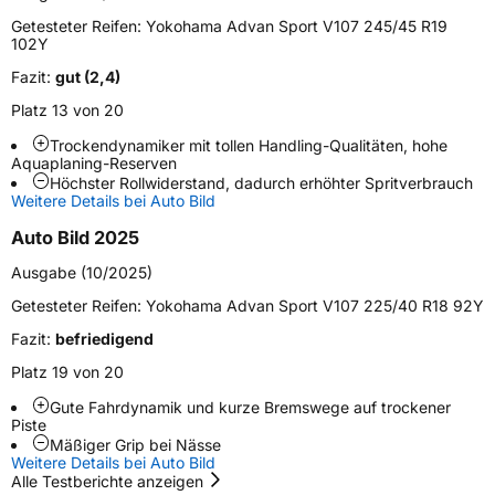
Verwendung
Sommerreifen
Getesteter Reifen:
Yokohama Advan Sport V107 245/45 R19
Modellname
Advan Sport V107
102Y
Fahrzeugart
PKW & SUV
Fazit:
gut (2,4)
Platz 13 von 20
Weitere Eigenschaften
Trockendynamiker mit tollen Handling-Qualitäten, hohe
Aquaplaning-Reserven
Schlauchtyp
TL
Höchster Rollwiderstand, dadurch erhöhter Spritverbrauch
Weitere Details bei Auto Bild
Zustand
Neureifen
Auto Bild 2025
Ausgabe (10/2025)
Verstärkt
XL
Getesteter Reifen:
Yokohama Advan Sport V107 225/40 R18 92Y
Felgenschutz
RPB
Fazit:
befriedigend
Platz 19 von 20
EU Label
Gute Fahrdynamik und kurze Bremswege auf trockener
Piste
Mäßiger Grip bei Nässe
Effizienz
D
Weitere Details bei Auto Bild
Alle Testberichte anzeigen