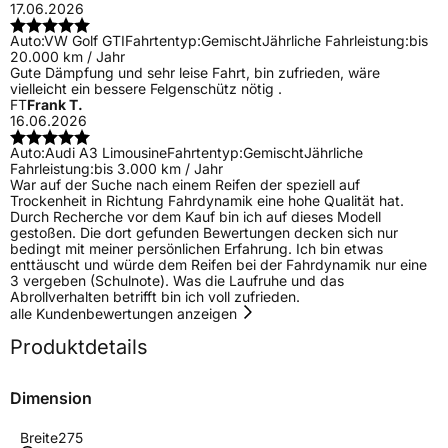
17.06.2026
Auto:
VW Golf GTI
Fahrtentyp:
Gemischt
Jährliche Fahrleistung:
bis
20.000 km / Jahr
Gute Dämpfung und sehr leise Fahrt, bin zufrieden, wäre
vielleicht ein bessere Felgenschütz nötig .
FT
Frank T.
16.06.2026
Auto:
Audi A3 Limousine
Fahrtentyp:
Gemischt
Jährliche
Fahrleistung:
bis 3.000 km / Jahr
War auf der Suche nach einem Reifen der speziell auf
Trockenheit in Richtung Fahrdynamik eine hohe Qualität hat.
Durch Recherche vor dem Kauf bin ich auf dieses Modell
gestoßen. Die dort gefunden Bewertungen decken sich nur
bedingt mit meiner persönlichen Erfahrung. Ich bin etwas
enttäuscht und würde dem Reifen bei der Fahrdynamik nur eine
3 vergeben (Schulnote). Was die Laufruhe und das
Abrollverhalten betrifft bin ich voll zufrieden.
alle Kundenbewertungen anzeigen
Produktdetails
Dimension
Breite
275