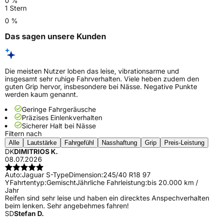
0 %
1 Stern
0 %
Das sagen unsere Kunden
Die meisten Nutzer loben das leise, vibrationsarme und
insgesamt sehr ruhige Fahrverhalten. Viele heben zudem den
guten Grip hervor, insbesondere bei Nässe. Negative Punkte
werden kaum genannt.
Geringe Fahrgeräusche
Präzises Einlenkverhalten
Sicherer Halt bei Nässe
Filtern nach
Alle
Lautstärke
Fahrgefühl
Nasshaftung
Grip
Preis-Leistung
DK
DIMITRIOS K.
08.07.2026
Auto:
Jaguar S-Type
Dimension:
245/40 R18 97
Y
Fahrtentyp:
Gemischt
Jährliche Fahrleistung:
bis 20.000 km /
Jahr
Reifen sind sehr leise und haben ein direcktes Anspechverhalten
beim lenken. Sehr angebehmes fahren!
SD
Stefan D.