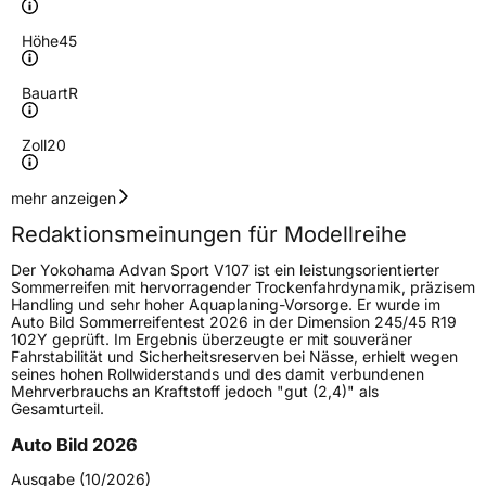
Höhe
45
Bauart
R
Zoll
20
Geschwindigkeitsindex
Y
mehr anzeigen
Redaktionsmeinungen für Modellreihe
Höchstgeschwindigkeit
300 km/h
Der Yokohama Advan Sport V107 ist ein leistungsorientierter
Lastindex
110
Sommerreifen mit hervorragender Trockenfahrdynamik, präzisem
Handling und sehr hoher Aquaplaning-Vorsorge. Er wurde im
Auto Bild Sommerreifentest 2026 in der Dimension 245/45 R19
Höchstlast
1060 kg
102Y geprüft. Im Ergebnis überzeugte er mit souveräner
Fahrstabilität und Sicherheitsreserven bei Nässe, erhielt wegen
Gewicht (in kg)
15,7 kg
seines hohen Rollwiderstands und des damit verbundenen
Mehrverbrauchs an Kraftstoff jedoch "gut (2,4)" als
Gesamturteil.
Generelle Merkmale
Auto Bild 2026
Fahrzeugtyp
PKW
Ausgabe (10/2026)