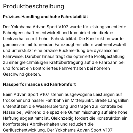
Nasshaftung
A
Produktbeschreibung
Rollgeräusch (Klasse)
B
Präzises Handling und hohe Fahrstabilität
Der Yokohama Advan Sport V107 wurde für leistungsorientierte
Rollgeräusch (dB)
73
Fahreigenschaften entwickelt und kombiniert ein direktes
Fahrzeugklasse
C1
Lenkverhalten mit hoher Fahrstabilität. Die Konstruktion wurde
gemeinsam mit führenden Fahrzeugherstellern weiterentwickelt
und unterstützt eine präzise Rückmeldung bei dynamischer
3PMSF / Schneeflockensymbol / Alpine-Symbol
Nein
Fahrweise. Darüber hinaus trägt die optimierte Profilgestaltung
zu einer gleichmäßigen Kraftübertragung auf die Fahrbahn bei
EPREL ID
1128654
und fördert ein kontrolliertes Fahrverhalten bei höheren
Geschwindigkeiten.
Allgemeine Produktsicherheit (GPSR)
Nassperformance und Fahrkomfort
Herstellerkontakt
Yokohama Europe GmbH, Monschauer Str.
Beim Advan Sport V107 stehen ausgewogene Leistungen auf
12 40549 Düsseldorf, Deutschland,
trockener und nasser Fahrbahn im Mittelpunkt. Breite Längsrillen
www.yokohama.eu
unterstützen die Wasserableitung und tragen zur Kontrolle bei
Nässe bei, während die spezielle Gummimischung auf eine hohe
Haftung abgestimmt ist. Gleichzeitig fördert die Konstruktion ein
komfortables Abrollverhalten und reduziert die
Geräuschentwicklung. Der Yokohama Advan Sport V107