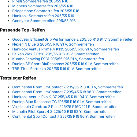
Pirelli Sommerreifen 205/55 R16
Michelin Sommerreifen 205/55 R16
Bridgestone Sommerreifen 205/55 R16
Hankook Sommerreifen 205/55 R16
Goodyear Sommerreifen 205/55 R16
Passende Top-Reifen
Goodyear EfficientGrip Performance 2 205/55 R16 91 V, Sommerreifen
Nexen N Blue S 205/55 R16 91 V, Sommerreifen
Hankook Ventus Prime 4 K135 205/55 R16 91 V, Sommerreifen
Falken Ziex ZE320 205/55 R16 91 V, Sommerreifen
Kumho Ecowing ES31 205/55 R16 91 V, Sommerreifen
Dunlop SP Sport BluResponse 205/55 R16 91 V, Sommerreifen
TBB Tires Fortezza 205/55 R16 91 V, Sommerreifen
Testsieger Reifen
Continental PremiumContact 7 235/55 R18 100 V, Sommerreifen
Continental PremiumContact 7 235/45 R18 98 Y, Sommerreifen
Hankook Ventus Evo K137 255/45 R19 104 Y, Sommerreifen
Dunlop Blue Response TG 195/55 R16 91 V, Sommerreifen
Vredestein Comtrac 2 Plus 225/75 R16C 121 R, Sommerreifen
Michelin Pilot Sport 4 S 225/40 R18 92 Y, Sommerreifen
Continental SportContact 7 255/35 R19 96 Y, Sommerreifen