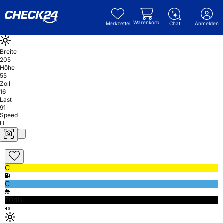
Warenkorb
Merkzettel
Chat
Anmelden
Breite
205
Höhe
55
Zoll
16
Last
91
Speed
H
C
C
70db