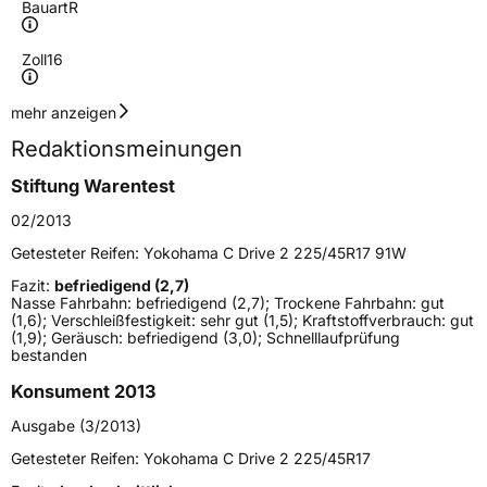
Bauart
R
Zoll
16
Geschwindigkeitsindex
H
mehr anzeigen
Redaktionsmeinungen
Höchstgeschwindigkeit
210 km/h
Stiftung Warentest
Lastindex
91
02/2013
Höchstlast
615 kg
Getesteter Reifen:
Yokohama C Drive 2 225/45R17 91W
Gewicht (in kg)
10 kg
Fazit:
befriedigend (2,7)
Nasse Fahrbahn: befriedigend (2,7); Trockene Fahrbahn: gut
(1,6); Verschleißfestigkeit: sehr gut (1,5); Kraftstoffverbrauch: gut
Generelle Merkmale
(1,9); Geräusch: befriedigend (3,0); Schnelllaufprüfung
bestanden
Fahrzeugtyp
PKW
Konsument 2013
Verwendung
Sommerreifen
Ausgabe (3/2013)
Modellname
C Drive 2
Getesteter Reifen:
Yokohama C Drive 2 225/45R17
Fahrzeugart
PKW & SUV