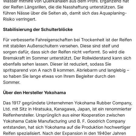
Wasser mithilfe von Querkanälen aus dem Profil. Ergänzend hat
der Reifen Längsrillen, die die Nasshaftung unterstützen. Sie
3PMSF / Schneeflockensymbol / Alpine-Symbol
Nein
führen Nässe über die Seiten ab, damit sich das Aquaplaning-
Risiko verringert.
Eisgrip
Nein
Stabilisierung der Schulterblöcke
EPREL ID
647825
Für verbesserte Fahreigenschaften bei Trockenheit ist der Reifen
Allgemeine Produktsicherheit (GPSR)
mit stabilen Außenschultern versehen. Diese sind steif und
sorgen dafür, dass sich der Reifen nicht verformt. So wird die
Herstellerkontakt
Yokohama Europe GmbH, Monschauer Str.
Bremskraft im Sommer unterstützt. Der Rollwiderstand kann sich
12 40549 Düsseldorf, Deutschland,
ebenfalls sehen lassen. Dieser ist reduziert, sodass Sie
www.yokohama.eu
spritsparend von A nach B kommen. Abriebarm und langlebig –
so haben Sie lange etwas von Ihrem Begleiter durch den
Sommer.
Über den Hersteller Yokohama
Das 1917 gegründete Unternehmen Yokohama Rubber Company,
Ltd. mit Sitz in Hiratsuka, Kanagawa, Japan, ist ein renommierter
Reifenhersteller. Ursprünglich aus einer Kooperation zwischen
Yokohama Cable Manufacturing und B. F. Goodrich Company
entstanden, hat sich Yokohama auf die Produktion hochwertiger
Reifen spezialisiert. Nach der Expansion in den 1940er Jahren