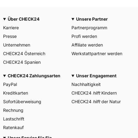
Über CHECK24
Unsere Partner
Karriere
Partnerprogramm
Presse
Profi werden
Unternehmen
Affiliate werden
CHECK24 Österreich
Werkstattpartner werden
CHECK24 Spanien
CHECK24 Zahlungsarten
Unser Engagement
PayPal
Nachhaltigkeit
Kreditkarten
CHECK24
hilft
Kindern
Sofortüberweisung
CHECK24
hilft
der Natur
Rechnung
Lastschrift
Ratenkauf
Unser Service für Sie