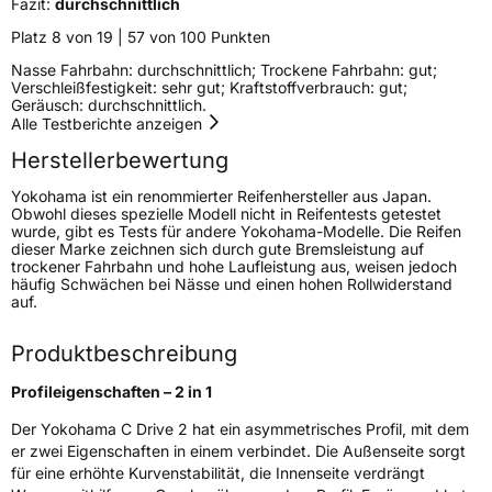
Fazit:
durchschnittlich
Platz 8 von 19 | 57 von 100 Punkten
Weitere Eigenschaften
Nasse Fahrbahn: durchschnittlich; Trockene Fahrbahn: gut;
Verschleißfestigkeit: sehr gut; Kraftstoffverbrauch: gut;
Schlauchtyp
TL
Geräusch: durchschnittlich.
Alle Testberichte anzeigen
Zustand
Neureifen
Herstellerbewertung
Empfohlen für Mercedes
MO
Yokohama ist ein renommierter Reifenhersteller aus Japan.
Obwohl dieses spezielle Modell nicht in Reifentests getestet
wurde, gibt es Tests für andere Yokohama-Modelle. Die Reifen
EU Label
dieser Marke zeichnen sich durch gute Bremsleistung auf
trockener Fahrbahn und hohe Laufleistung aus, weisen jedoch
Effizienz
C
häufig Schwächen bei Nässe und einen hohen Rollwiderstand
auf.
Nasshaftung
C
Produktbeschreibung
Rollgeräusch (Klasse)
B
Profileigenschaften – 2 in 1
Der Yokohama C Drive 2 hat ein asymmetrisches Profil, mit dem
Rollgeräusch (dB)
70
er zwei Eigenschaften in einem verbindet. Die Außenseite sorgt
für eine erhöhte Kurvenstabilität, die Innenseite verdrängt
Fahrzeugklasse
C1