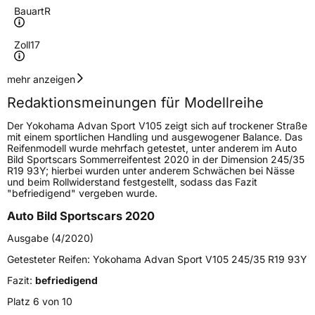
Bauart
R
Zoll
17
Geschwindigkeitsindex
Y
mehr anzeigen
Redaktionsmeinungen für Modellreihe
Höchstgeschwindigkeit
300 km/h
Der Yokohama Advan Sport V105 zeigt sich auf trockener Straße
Lastindex
96
mit einem sportlichen Handling und ausgewogener Balance. Das
Reifenmodell wurde mehrfach getestet, unter anderem im Auto
Bild Sportscars Sommerreifentest 2020 in der Dimension 245/35
Höchstlast
710 kg
R19 93Y; hierbei wurden unter anderem Schwächen bei Nässe
und beim Rollwiderstand festgestellt, sodass das Fazit
"befriedigend" vergeben wurde.
Generelle Merkmale
Auto Bild Sportscars 2020
Fahrzeugtyp
PKW
Ausgabe (4/2020)
Verwendung
Sommerreifen
Getesteter Reifen:
Yokohama Advan Sport V105 245/35 R19 93Y
Modellname
Advan Sport V105
Fazit:
befriedigend
Fahrzeugart
PKW & SUV
Platz 6 von 10