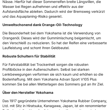
Nässe. Hierfür hat dieser Sommerreifen breite Längsrillen, die
Wasser bei Regen aufnehmen und effektiv aus der
EPREL ID
630850
Aufstandsfläche ableiten. Dadurch wird der Bremsweg verkürzt
und das Aquaplaning-Risiko gesenkt.
Allgemeine Produktsicherheit (GPSR)
Umweltschonend dank Orange-Oil-Technology
Herstellerkontakt
Yokohama Europe GmbH, Monschauer Str.
12 40549 Düsseldorf, Deutschland,
Die Besonderheit bei dem Yokohama ist die Verwendung von
www.yokohama.eu
Orangenöl. Dieses wird der Gummimischung beigemischt, um
den Verschleiß zu reduzieren. So hat der Reifen eine verbesserte
Laufleistung und schont Ihren Geldbeutel.
Robuste Schultern für Stabilität
Für Fahrstabilität bei Trockenheit sorgen die robusten
Profilblöcke in den Außenschultern. Selbst bei starken
Lenkbewegungen verformen sie sich kaum und erhöhen so die
Bodenhaftung. Mit dem Yokohama Advan Sport V105 Plus
kommen Sie bei allen Wetterlagen des Sommers gut an Ihr Ziel.
Über den Hersteller Yokohama
Das 1917 gegründete Unternehmen Yokohama Rubber Company,
Ltd. mit Sitz in Hiratsuka, Kanagawa, Japan, ist ein renommierter