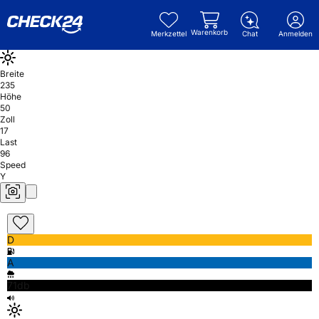
Warenkorb
Merkzettel
Chat
Anmelden
Breite
235
Höhe
50
Zoll
17
Last
96
Speed
Y
D
A
71db