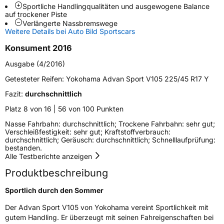
Sportliche Handlingqualitäten und ausgewogene Balance
Weitere Eigenschaften
auf trockener Piste
Verlängerte Nassbremswege
Schlauchtyp
TL
Weitere Details bei Auto Bild Sportscars
Konsument 2016
Zustand
Neureifen
Ausgabe (4/2016)
Getesteter Reifen:
Yokohama Advan Sport V105 225/45 R17 Y
EU Label
Fazit:
durchschnittlich
Effizienz
D
Platz 8 von 16 | 56 von 100 Punkten
Nasse Fahrbahn: durchschnittlich; Trockene Fahrbahn: sehr gut;
Nasshaftung
A
Verschleißfestigkeit: sehr gut; Kraftstoffverbrauch:
durchschnittlich; Geräusch: durchschnittlich; Schnelllaufprüfung:
bestanden.
Rollgeräusch (Klasse)
B
Alle Testberichte anzeigen
Produktbeschreibung
Rollgeräusch (dB)
71
Fahrzeugklasse
C1
Sportlich durch den Sommer
Der Advan Sport V105 von Yokohama vereint Sportlichkeit mit
3PMSF / Schneeflockensymbol / Alpine-Symbol
Nein
gutem Handling. Er überzeugt mit seinen Fahreigenschaften bei