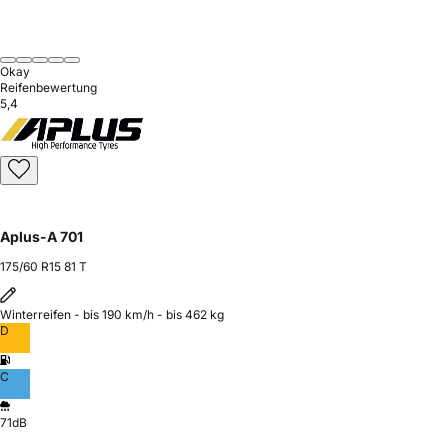
Okay
Reifenbewertung
5,4
Aplus-A 701
175/60 R15 81 T
Winterreifen - bis 190 km/h - bis 462 kg
D
C
71dB