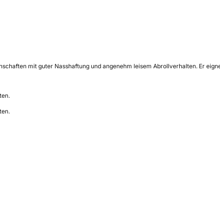
enschaften mit guter Nasshaftung und angenehm leisem Abrollverhalten. Er eignet
ten.
ten.