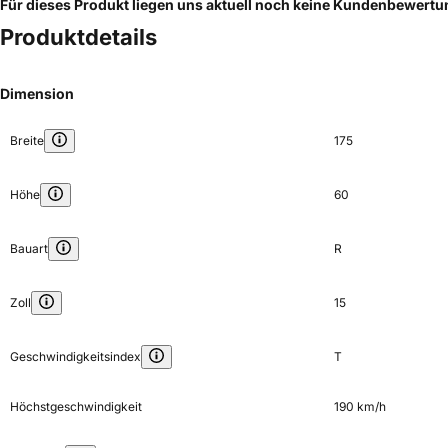
Für dieses Produkt liegen uns aktuell noch keine Kundenbewert
Produktdetails
Dimension
Breite
175
Höhe
60
Bauart
R
Zoll
15
Geschwindigkeitsindex
T
Höchstgeschwindigkeit
190 km/h