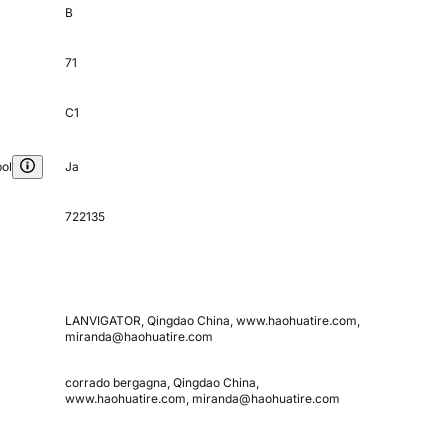
B
71
C1
ol
Ja
722135
LANVIGATOR, Qingdao China, www.haohuatire.com,
miranda@haohuatire.com
corrado bergagna, Qingdao China,
www.haohuatire.com, miranda@haohuatire.com