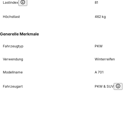
Lastindex
81
Höchstlast
462 kg
Generelle Merkmale
Fahrzeugtyp
PKW
Verwendung
Winterreifen
Modellname
A 701
Fahrzeugart
PKW & SUV