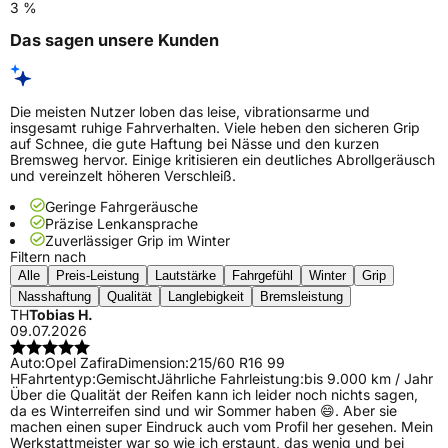
3 %
Das sagen unsere Kunden
Die meisten Nutzer loben das leise, vibrationsarme und
insgesamt ruhige Fahrverhalten. Viele heben den sicheren Grip
auf Schnee, die gute Haftung bei Nässe und den kurzen
Bremsweg hervor. Einige kritisieren ein deutliches Abrollgeräusch
und vereinzelt höheren Verschleiß.
Geringe Fahrgeräusche
Präzise Lenkansprache
Zuverlässiger Grip im Winter
Filtern nach
Alle
Preis-Leistung
Lautstärke
Fahrgefühl
Winter
Grip
Nasshaftung
Qualität
Langlebigkeit
Bremsleistung
TH
Tobias H.
09.07.2026
Auto:
Opel Zafira
Dimension:
215/60 R16 99
H
Fahrtentyp:
Gemischt
Jährliche Fahrleistung:
bis 9.000 km / Jahr
Über die Qualität der Reifen kann ich leider noch nichts sagen,
da es Winterreifen sind und wir Sommer haben 😄. Aber sie
machen einen super Eindruck auch vom Profil her gesehen. Mein
Werkstattmeister war so wie ich erstaunt, das wenig und bei