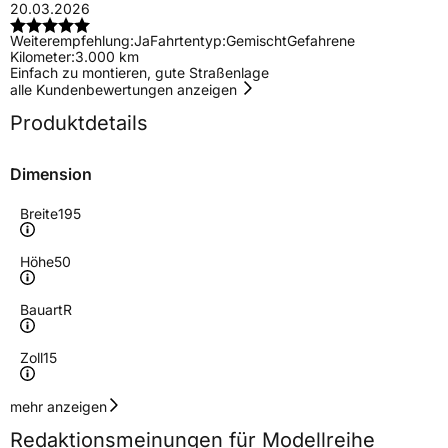
20.03.2026
Weiterempfehlung:
Ja
Fahrtentyp:
Gemischt
Gefahrene
Kilometer:
3.000 km
Einfach zu montieren, gute Straßenlage
alle Kundenbewertungen anzeigen
Produktdetails
Dimension
Breite
195
Höhe
50
Bauart
R
Zoll
15
Geschwindigkeitsindex
H
mehr anzeigen
Redaktionsmeinungen für Modellreihe