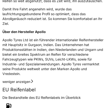
Reifen so weit abgenutzt, dass es Zeit wird, ihn auszutauschen.
Allgemeine Produktsicherheit (GPSR)
Damit Ihre Fahrt angenehm wird, wurde das
Herstellerkontakt
Apollo Tyres NL B.V., Ir. E.L.C. Schiffstraat
laufrichtungsgebundene Profil so optimiert, dass das
370 7547 RD Enschede Niederlande,
Abrollgeräusch reduziert ist. So kommen Sie komfortabel an Ihr
www.apollotyres.com
Ziel.
Über den Hersteller Apollo
Apollo Tyres Ltd ist ein führender internationaler Reifenhersteller
mit Hauptsitz in Gurgaon, Indien. Das Unternehmen hat
Produktionsstätten in Indien, den Niederlanden und Ungarn und
bietet ein breites Spektrum an Reifen für verschiedene
Fahrzeugtypen wie PKWs, SUVs, Leicht-LKWs, sowie für
Industrie- und Spezialanwendungen. Apollo Tyres vermarktet
seine Produkte weltweit unter den Marken Apollo und
Vredestein.
weniger anzeigen
EU Reifenlabel
Die Bestandteile des EU Reifenlabels im Überblick