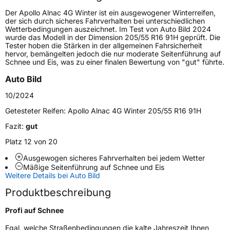
Höchstgeschwindigkeit
210 km/h
Der Apollo Alnac 4G Winter ist ein ausgewogener Winterreifen,
Lastindex
82
der sich durch sicheres Fahrverhalten bei unterschiedlichen
Wetterbedingungen auszeichnet. Im Test von Auto Bild 2024
wurde das Modell in der Dimension 205/55 R16 91H geprüft. Die
Höchstlast
475 kg
Tester hoben die Stärken in der allgemeinen Fahrsicherheit
hervor, bemängelten jedoch die nur moderate Seitenführung auf
Gewicht (in kg)
7,019 kg
Schnee und Eis, was zu einer finalen Bewertung von "gut" führte.
Auto Bild
Generelle Merkmale
10/2024
Fahrzeugtyp
PKW
Getesteter Reifen:
Apollo Alnac 4G Winter 205/55 R16 91H
Verwendung
Winterreifen
Fazit:
gut
Modellname
Alnac 4G Winter
Platz 12 von 20
Fahrzeugart
PKW & SUV
Ausgewogen sicheres Fahrverhalten bei jedem Wetter
Mäßige Seitenführung auf Schnee und Eis
Weitere Details bei Auto Bild
Weitere Eigenschaften
Produktbeschreibung
Schlauchtyp
TL
Profi auf Schnee
Zustand
Neureifen
Egal, welche Straßenbedingungen die kalte Jahreszeit Ihnen