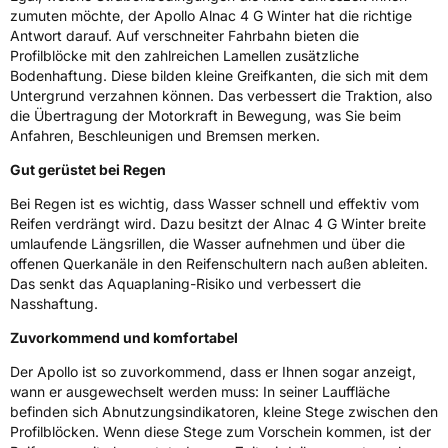
zumuten möchte, der Apollo Alnac 4 G Winter hat die richtige
M+S
Ja
Antwort darauf. Auf verschneiter Fahrbahn bieten die
Profilblöcke mit den zahlreichen Lamellen zusätzliche
EU Label
Bodenhaftung. Diese bilden kleine Greifkanten, die sich mit dem
Untergrund verzahnen können. Das verbessert die Traktion, also
Effizienz
D
die Übertragung der Motorkraft in Bewegung, was Sie beim
Anfahren, Beschleunigen und Bremsen merken.
Nasshaftung
C
Gut gerüstet bei Regen
Bei Regen ist es wichtig, dass Wasser schnell und effektiv vom
Rollgeräusch (Klasse)
B
Reifen verdrängt wird. Dazu besitzt der Alnac 4 G Winter breite
umlaufende Längsrillen, die Wasser aufnehmen und über die
Rollgeräusch (dB)
71
offenen Querkanäle in den Reifenschultern nach außen ableiten.
Das senkt das Aquaplaning-Risiko und verbessert die
Fahrzeugklasse
C1
Nasshaftung.
3PMSF / Schneeflockensymbol / Alpine-Symbol
Ja
Zuvorkommend und komfortabel
Der Apollo ist so zuvorkommend, dass er Ihnen sogar anzeigt,
Eisgrip
Nein
wann er ausgewechselt werden muss: In seiner Lauffläche
befinden sich Abnutzungsindikatoren, kleine Stege zwischen den
EPREL ID
771731
Profilblöcken. Wenn diese Stege zum Vorschein kommen, ist der