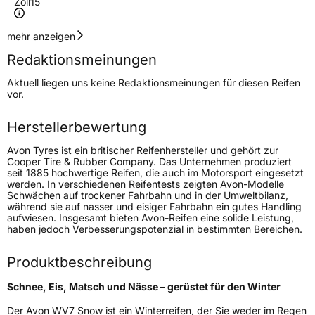
Zoll
15
Geschwindigkeitsindex
H
mehr anzeigen
Redaktionsmeinungen
Höchstgeschwindigkeit
210 km/h
Aktuell liegen uns keine Redaktionsmeinungen für diesen Reifen
Lastindex
82
vor.
Höchstlast
475 kg
Herstellerbewertung
Gewicht (in kg)
7,5 kg
Avon Tyres ist ein britischer Reifenhersteller und gehört zur
Cooper Tire & Rubber Company. Das Unternehmen produziert
seit 1885 hochwertige Reifen, die auch im Motorsport eingesetzt
Generelle Merkmale
werden. In verschiedenen Reifentests zeigten Avon-Modelle
Schwächen auf trockener Fahrbahn und in der Umweltbilanz,
Fahrzeugtyp
PKW
während sie auf nasser und eisiger Fahrbahn ein gutes Handling
aufwiesen. Insgesamt bieten Avon-Reifen eine solide Leistung,
Verwendung
Winterreifen
haben jedoch Verbesserungspotenzial in bestimmten Bereichen.
Modellname
WV7 Snow
Produktbeschreibung
Fahrzeugart
PKW & SUV
Schnee, Eis, Matsch und Nässe – gerüstet für den Winter
Weitere Eigenschaften
Der Avon WV7 Snow ist ein Winterreifen, der Sie weder im Regen