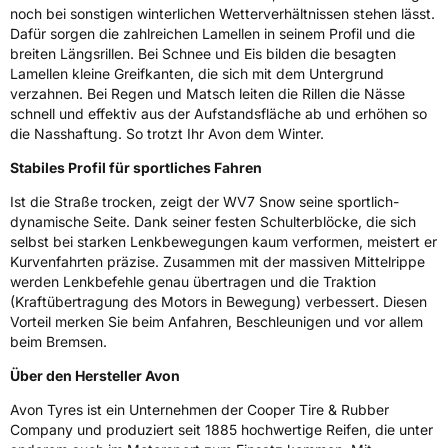
noch bei sonstigen winterlichen Wetterverhältnissen stehen lässt.
Schlauchtyp
TL
Dafür sorgen die zahlreichen Lamellen in seinem Profil und die
breiten Längsrillen. Bei Schnee und Eis bilden die besagten
Lamellen kleine Greifkanten, die sich mit dem Untergrund
Zustand
Neureifen
verzahnen. Bei Regen und Matsch leiten die Rillen die Nässe
schnell und effektiv aus der Aufstandsfläche ab und erhöhen so
M+S
Ja
die Nasshaftung. So trotzt Ihr Avon dem Winter.
EU Label
Stabiles Profil für sportliches Fahren
Ist die Straße trocken, zeigt der WV7 Snow seine sportlich-
Effizienz
E
dynamische Seite. Dank seiner festen Schulterblöcke, die sich
selbst bei starken Lenkbewegungen kaum verformen, meistert er
Nasshaftung
B
Kurvenfahrten präzise. Zusammen mit der massiven Mittelrippe
werden Lenkbefehle genau übertragen und die Traktion
(Kraftübertragung des Motors in Bewegung) verbessert. Diesen
Rollgeräusch (Klasse)
B
Vorteil merken Sie beim Anfahren, Beschleunigen und vor allem
beim Bremsen.
Rollgeräusch (dB)
70
Über den Hersteller Avon
Fahrzeugklasse
C1
Avon Tyres ist ein Unternehmen der Cooper Tire & Rubber
3PMSF / Schneeflockensymbol / Alpine-Symbol
Ja
Company und produziert seit 1885 hochwertige Reifen, die unter