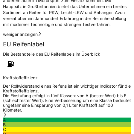
anderem auch im Motorsport zum Einsatz kommen. Mit
Hauptsitz in Großbritannien bietet das Unternehmen ein breites
Eisgrip
Nein
Sortiment an Reifen für PKW, Leicht-LKW und Anhänger. Avon
EPREL ID
551552
vereint über ein Jahrhundert Erfahrung in der Reifenherstellung
mit moderner Technologie und strengen Testverfahren.
Allgemeine Produktsicherheit (GPSR)
weniger anzeigen
Herstellerkontakt
APLUS, Qingdao China,
EU Reifenlabel
miranda@haohuature.com
Die Bestandteile des EU Reifenlabels im Überblick
Verantwortliche
corrado bergagna,
in der EU
miranda@haohuatire.com,
+8653267788373
Kraftstoffeffizienz
Der Rollwiderstand eines Reifens ist ein wichtiger Indikator für die
Kraftstoffeffizienz.
Die Einstufung erfolgt in fünf Klassen: von A (bester Wert) bis E
(schlechtester Wert). Eine Verbesserung um eine Klasse bedeutet
ungefähr eine Einsparung von 0,1 Liter Kraftstoff auf 100
Kilometer.
A
B
C