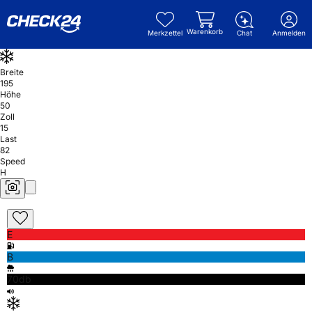
Warenkorb
Merkzettel
Chat
Anmelden
Breite
195
Höhe
50
Zoll
15
Last
82
Speed
H
E
B
70db