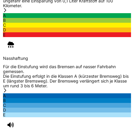
ungefähr eine Einsparung von 0,1 Liter Kraftstoff auf 100
Kilometer.
A
B
C
D
E
Nasshaftung
Für die Einstufung wird das Bremsen auf nasser Fahrbahn
gemessen.
Die Einstufung erfolgt in die Klassen A (kürzester Bremsweg) bis
E (längster Bremsweg). Der Bremsweg verlängert sich je Klasse
um rund 3 bis 6 Meter.
A
B
C
D
E