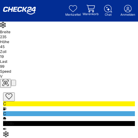
Warenkorb
Merkzettel
Chat
Anmelden
Breite
235
Höhe
45
Zoll
19
Last
99
Speed
V
C
C
72db