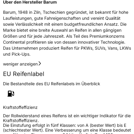
Über den Hersteller Barum
Rollgeräusch (dB)
72
Barum, 1948 in Zlín, Tschechien gegründet, ist bekannt für hohe
Fahrzeugklasse
C1
Laufleistungen, gute Fahreigenschaften und vereint Qualität
sowie Verlässlichkeit mit einem budgetfreundlichen Ansatz. Die
Marke bietet eine breite Auswahl an Reifen in allen gängigen
3PMSF / Schneeflockensymbol / Alpine-Symbol
Ja
Größen und für jede Jahreszeit. Als Teil des Premiumkonzerns
Continental profitieren sie von dessen innovativer Technologie.
EPREL ID
1954933
Das Unternehmen produziert Reifen für PKWs, SUVs, Vans, LKWs
und Pick-Ups.
Allgemeine Produktsicherheit (GPSR)
weniger anzeigen
Herstellerkontakt
Continental Reifen Deutschland GmbH,
EU Reifenlabel
Continental-Plaza 1 30175 Hannover
Deutschland,
Die Bestandteile des EU Reifenlabels im Überblick
Customerservice_Tires@conti.de
Kraftstoffeffizienz
Der Rollwiderstand eines Reifens ist ein wichtiger Indikator für die
Kraftstoffeffizienz.
Die Einstufung erfolgt in fünf Klassen: von A (bester Wert) bis E
(schlechtester Wert). Eine Verbesserung um eine Klasse bedeutet