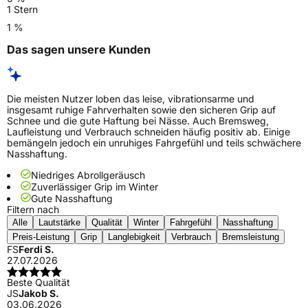
1 Stern
1 %
Das sagen unsere Kunden
Die meisten Nutzer loben das leise, vibrationsarme und
insgesamt ruhige Fahrverhalten sowie den sicheren Grip auf
Schnee und die gute Haftung bei Nässe. Auch Bremsweg,
Laufleistung und Verbrauch schneiden häufig positiv ab. Einige
bemängeln jedoch ein unruhiges Fahrgefühl und teils schwächere
Nasshaftung.
Niedriges Abrollgeräusch
Zuverlässiger Grip im Winter
Gute Nasshaftung
Filtern nach
Alle
Lautstärke
Qualität
Winter
Fahrgefühl
Nasshaftung
Preis-Leistung
Grip
Langlebigkeit
Verbrauch
Bremsleistung
FS
Ferdi S.
27.07.2026
Beste Qualität
JS
Jakob S.
03.06.2026