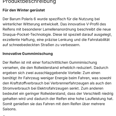
Produktbeschreibung
Schlauchtyp
TL
Für den Winter gerüstet
Zustand
Neureifen
Der Barum Polaris 6 wurde spezifisch für die Nutzung bei
winterlicher Witterung entwickelt. Das innovative V-Profil des
M+S
Ja
Reifens mit besonderer Lamellenanordnung beschreibt die neue
Snaqua-Pocket-Technologie. Diese ist speziell darauf ausgelegt,
Verstärkt
XL
exzellente Haftung, eine präzise Lenkung und die Fahrstabilität
auf schneebedeckten Straßen zu verbessern.
Felgenschutz
FP
Innovative Gummimischung
Elektro
Ja
Der Reifen ist mit einer fortschrittlichen Gummimischung
versehen, die den Rollwiderstand erheblich reduziert. Dadurch
ergeben sich zwei ausschlaggebende Vorteile: Zum einen
EU Label
benötigt Ihr Fahrzeug weniger Energie beim Fahren, was sowohl
den Kraftstoffverbrauch bei Verbrennerfahrzeugen als auch den
Effizienz
C
Stromverbrauch bei Elektrofahrzeugen senkt. Zum anderen
bedeutet ein geringer Rollwiderstand, dass der Verschleiß niedrig
gehalten wird und dadurch der Reifen eine hohe Laufleistung hat.
Nasshaftung
C
Somit genießen sie das Fahren mit dem Reifen über mehrere
Saisons.
Rollgeräusch (Klasse)
B