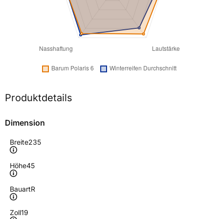
Produktdetails
Dimension
Breite
235
Höhe
45
Bauart
R
Zoll
19