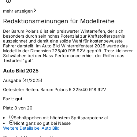
Geschwindigkeitsindex
V
mehr anzeigen
Redaktionsmeinungen für Modellreihe
Höchstgeschwindigkeit
240 km/h
Der Barum Polaris 6 ist ein preiswerter Winterreifen, der sich
Lastindex
99
besonders durch sein hohes Potenzial zur Kraftstoffersparnis
auszeichnet und damit eine solide Wahl für kostenbewusste
Fahrer darstellt. Im Auto Bild Winterreifentest 2025 wurde das
Höchstlast
775 kg
Modell in der Dimension 225/40 R18 92V geprüft. Trotz kleinerer
Schwächen bei der Nass-Performance erhielt der Reifen das
Gewicht (in kg)
11,400 kg
Testurteil "gut".
Auto Bild 2025
Generelle Merkmale
Ausgabe (41/2025)
Fahrzeugtyp
PKW
Getesteter Reifen:
Barum Polaris 6 225/40 R18 92V
Verwendung
Winterreifen
Fazit:
gut
Modellname
Polaris 6
Platz 8 von 20
Fahrzeugart
PKW & SUV
Schnäppchen mit höchstem Spritsparpotenzial
Nicht ganz so gut bei Nässe
Weitere Details bei Auto Bild
Weitere Eigenschaften