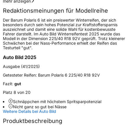
Geschwindigkeitsindex
V
mehr anzeigen
Redaktionsmeinungen für Modellreihe
Höchstgeschwindigkeit
240 km/h
Der Barum Polaris 6 ist ein preiswerter Winterreifen, der sich
Lastindex
100
besonders durch sein hohes Potenzial zur Kraftstoffersparnis
auszeichnet und damit eine solide Wahl für kostenbewusste
Fahrer darstellt. Im Auto Bild Winterreifentest 2025 wurde das
Höchstlast
800 kg
Modell in der Dimension 225/40 R18 92V geprüft. Trotz kleinerer
Schwächen bei der Nass-Performance erhielt der Reifen das
Gewicht (in kg)
10,200 kg
Testurteil "gut".
Auto Bild 2025
Generelle Merkmale
Ausgabe (41/2025)
Fahrzeugtyp
PKW
Getesteter Reifen:
Barum Polaris 6 225/40 R18 92V
Verwendung
Winterreifen
Fazit:
gut
Modellname
Polaris 6
Platz 8 von 20
Fahrzeugart
PKW & SUV
Schnäppchen mit höchstem Spritsparpotenzial
Nicht ganz so gut bei Nässe
Weitere Details bei Auto Bild
Weitere Eigenschaften
Produktbeschreibung
Schlauchtyp
TL