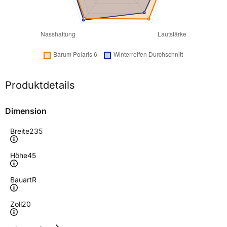
Produktdetails
Dimension
Breite
235
Höhe
45
Bauart
R
Zoll
20