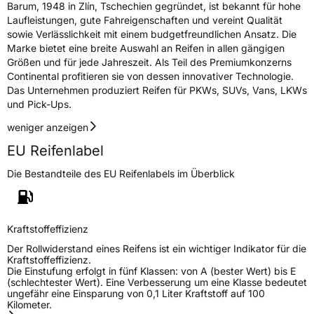
Barum, 1948 in Zlín, Tschechien gegründet, ist bekannt für hohe
Fahrzeugklasse
C1
Laufleistungen, gute Fahreigenschaften und vereint Qualität
sowie Verlässlichkeit mit einem budgetfreundlichen Ansatz. Die
Marke bietet eine breite Auswahl an Reifen in allen gängigen
3PMSF / Schneeflockensymbol / Alpine-Symbol
Ja
Größen und für jede Jahreszeit. Als Teil des Premiumkonzerns
Continental profitieren sie von dessen innovativer Technologie.
EPREL ID
1945835
Das Unternehmen produziert Reifen für PKWs, SUVs, Vans, LKWs
und Pick-Ups.
Allgemeine Produktsicherheit (GPSR)
weniger anzeigen
Herstellerkontakt
Continental Reifen Deutschland GmbH,
EU Reifenlabel
Continental-Plaza 1 30175 Hannover
Deutschland,
Die Bestandteile des EU Reifenlabels im Überblick
Customerservice_Tires@conti.de
Kraftstoffeffizienz
Der Rollwiderstand eines Reifens ist ein wichtiger Indikator für die
Kraftstoffeffizienz.
Die Einstufung erfolgt in fünf Klassen: von A (bester Wert) bis E
(schlechtester Wert). Eine Verbesserung um eine Klasse bedeutet
ungefähr eine Einsparung von 0,1 Liter Kraftstoff auf 100
Kilometer.