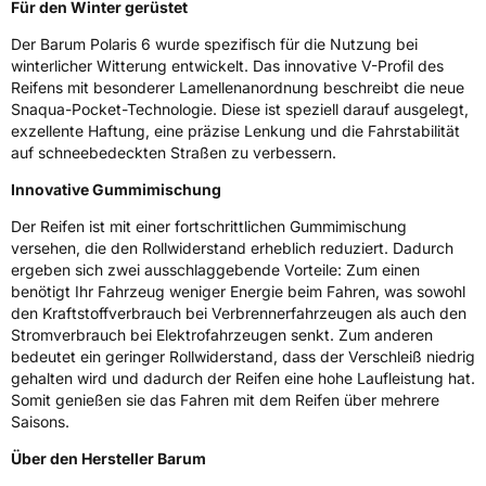
Für den Winter gerüstet
Zustand
Neureifen
Der Barum Polaris 6 wurde spezifisch für die Nutzung bei
winterlicher Witterung entwickelt. Das innovative V-Profil des
M+S
Ja
Reifens mit besonderer Lamellenanordnung beschreibt die neue
Snaqua-Pocket-Technologie. Diese ist speziell darauf ausgelegt,
Verstärkt
XL
exzellente Haftung, eine präzise Lenkung und die Fahrstabilität
auf schneebedeckten Straßen zu verbessern.
Felgenschutz
FP
Innovative Gummimischung
Elektro
Ja
Der Reifen ist mit einer fortschrittlichen Gummimischung
versehen, die den Rollwiderstand erheblich reduziert. Dadurch
ergeben sich zwei ausschlaggebende Vorteile: Zum einen
EU Label
benötigt Ihr Fahrzeug weniger Energie beim Fahren, was sowohl
den Kraftstoffverbrauch bei Verbrennerfahrzeugen als auch den
Effizienz
C
Stromverbrauch bei Elektrofahrzeugen senkt. Zum anderen
bedeutet ein geringer Rollwiderstand, dass der Verschleiß niedrig
gehalten wird und dadurch der Reifen eine hohe Laufleistung hat.
Nasshaftung
C
Somit genießen sie das Fahren mit dem Reifen über mehrere
Saisons.
Rollgeräusch (Klasse)
B
Über den Hersteller Barum
Rollgeräusch (dB)
72