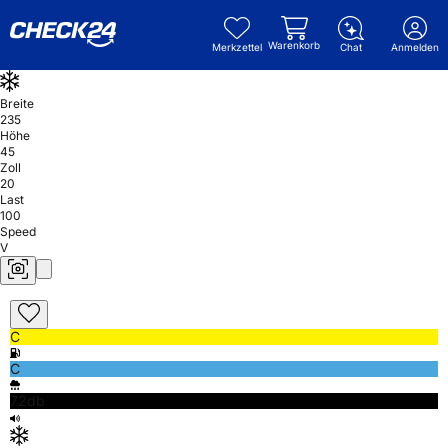
Warenkorb
Merkzettel
Chat
Anmelden
Breite
235
Höhe
45
Zoll
20
Last
100
Speed
V
C
C
72db