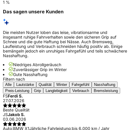
1 %
Das sagen unsere Kunden
Die meisten Nutzer loben das leise, vibrationsarme und
insgesamt ruhige Fahrverhalten sowie den sicheren Grip auf
Schnee und die gute Haftung bei Nässe. Auch Bremsweg,
Laufleistung und Verbrauch schneiden häufig positiv ab. Einige
bemängeln jedoch ein unruhiges Fahrgefühl und teils schwächere
Nasshaftung.
Niedriges Abrollgeräusch
Zuverlässiger Grip im Winter
Gute Nasshaftung
Filtern nach
Alle
Lautstärke
Qualität
Winter
Fahrgefühl
Nasshaftung
Preis-Leistung
Grip
Langlebigkeit
Verbrauch
Bremsleistung
FS
Ferdi S.
27.07.2026
Beste Qualität
JS
Jakob S.
03.06.2026
Auto:
BMW X1
Jährliche Fahrleistung:
bis 6.000 km / Jahr