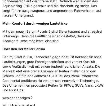
Schneematsch auf der Straße statt. Dadurch wird zudem das
3PMSF / Schneeflockensymbol / Alpine-Symbol
Ja
Aquaplaning-Risiko gesenkt und die Nasshaftung steigt. Das
sorgt für ein ausgewogenes und angenehmes Fahrverhalten auf
Eisgrip
Nein
nassem Untergrund.
EPREL ID
491376
Mehr Komfort durch weniger Lautstärke
Allgemeine Produktsicherheit (GPSR)
Mit dem neuen Barum Polaris 5 sind Sie entspannt und stressfrei
unterwegs. Denn die Lauffläche ist so gestaltet, dass die
Herstellerkontakt
Continental Reifen Deutschland GmbH,
Abrollgeräusche möglichst leise sind.
Continental-Plaza 1 30175 Hannover
Deutschland,
Über den Hersteller Barum
Customerservice_Tires@conti.de
Barum, 1948 in Zlín, Tschechien gegründet, ist bekannt für hohe
Laufleistungen, gute Fahreigenschaften und vereint Qualität
sowie Verlässlichkeit mit einem budgetfreundlichen Ansatz. Die
Marke bietet eine breite Auswahl an Reifen in allen gängigen
Größen und für jede Jahreszeit. Als Teil des Premiumkonzerns
Continental profitieren sie von dessen innovativer Technologie.
Das Unternehmen produziert Reifen für PKWs, SUVs, Vans, LKWs
und Pick-Ups.
weniger anzeigen
EU Reifenlabel