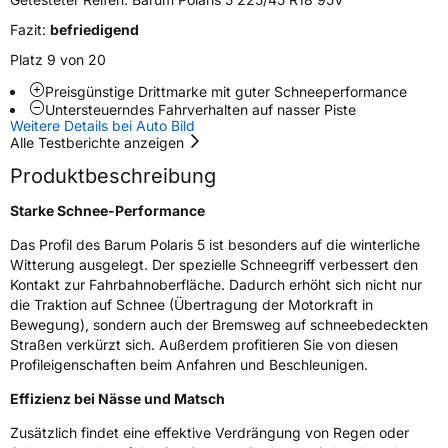
Zustand
Neureifen
Fazit:
befriedigend
M+S
Ja
Platz 9 von 20
Verstärkt
XL
Preisgünstige Drittmarke mit guter Schneeperformance
Untersteuerndes Fahrverhalten auf nasser Piste
Weitere Details bei Auto Bild
Felgenschutz
FR
Alle Testberichte anzeigen
Produktbeschreibung
EU Label
Starke Schnee-Performance
Effizienz
D
Das Profil des Barum Polaris 5 ist besonders auf die winterliche
Witterung ausgelegt. Der spezielle Schneegriff verbessert den
Nasshaftung
C
Kontakt zur Fahrbahnoberfläche. Dadurch erhöht sich nicht nur
die Traktion auf Schnee (Übertragung der Motorkraft in
Bewegung), sondern auch der Bremsweg auf schneebedeckten
Rollgeräusch (Klasse)
B
Straßen verkürzt sich. Außerdem profitieren Sie von diesen
Profileigenschaften beim Anfahren und Beschleunigen.
Rollgeräusch (dB)
72
Effizienz bei Nässe und Matsch
Fahrzeugklasse
C1
Zusätzlich findet eine effektive Verdrängung von Regen oder