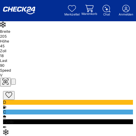
Warenkorb
Merkzettel
Chat
Anmelden
Breite
205
Höhe
45
Zoll
18
Last
90
Speed
V
D
C
72db