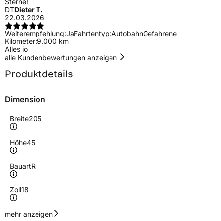
Sterne!
DT
Dieter T.
22.03.2026
Weiterempfehlung:
Ja
Fahrtentyp:
Autobahn
Gefahrene
Kilometer:
9.000 km
Alles io
alle Kundenbewertungen anzeigen
Produktdetails
Dimension
Breite
205
Höhe
45
Bauart
R
Zoll
18
Geschwindigkeitsindex
V
mehr anzeigen