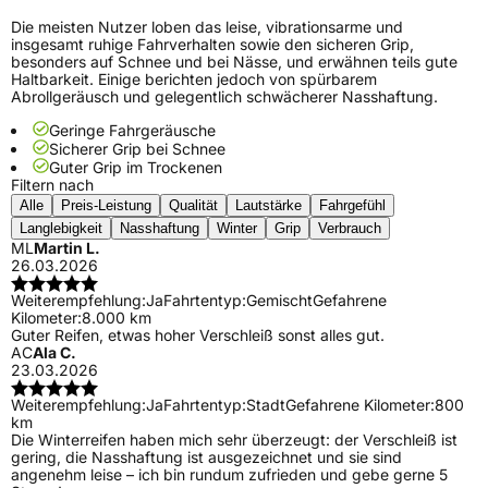
Die meisten Nutzer loben das leise, vibrationsarme und
insgesamt ruhige Fahrverhalten sowie den sicheren Grip,
besonders auf Schnee und bei Nässe, und erwähnen teils gute
Haltbarkeit. Einige berichten jedoch von spürbarem
Abrollgeräusch und gelegentlich schwächerer Nasshaftung.
Geringe Fahrgeräusche
Sicherer Grip bei Schnee
Guter Grip im Trockenen
Filtern nach
Alle
Preis-Leistung
Qualität
Lautstärke
Fahrgefühl
Langlebigkeit
Nasshaftung
Winter
Grip
Verbrauch
ML
Martin L.
26.03.2026
Weiterempfehlung:
Ja
Fahrtentyp:
Gemischt
Gefahrene
Kilometer:
8.000 km
Guter Reifen, etwas hoher Verschleiß sonst alles gut.
AC
Ala C.
23.03.2026
Weiterempfehlung:
Ja
Fahrtentyp:
Stadt
Gefahrene Kilometer:
800
km
Die Winterreifen haben mich sehr überzeugt: der Verschleiß ist
gering, die Nasshaftung ist ausgezeichnet und sie sind
angenehm leise – ich bin rundum zufrieden und gebe gerne 5