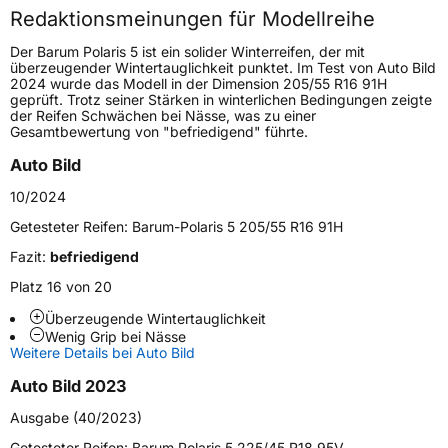
Redaktionsmeinungen für Modellreihe
Höchstgeschwindigkeit
240 km/h
Der Barum Polaris 5 ist ein solider Winterreifen, der mit
Lastindex
90
überzeugender Wintertauglichkeit punktet. Im Test von Auto Bild
2024 wurde das Modell in der Dimension 205/55 R16 91H
geprüft. Trotz seiner Stärken in winterlichen Bedingungen zeigte
Höchstlast
600 kg
der Reifen Schwächen bei Nässe, was zu einer
Gesamtbewertung von "befriedigend" führte.
Gewicht (in kg)
8,67 kg
Auto Bild
Generelle Merkmale
10/2024
Fahrzeugtyp
PKW
Getesteter Reifen:
Barum-Polaris 5 205/55 R16 91H
Verwendung
Winterreifen
Fazit:
befriedigend
Modellname
Polaris 5
Platz 16 von 20
Fahrzeugart
PKW & SUV
Überzeugende Wintertauglichkeit
Wenig Grip bei Nässe
Weitere Details bei Auto Bild
Weitere Eigenschaften
Auto Bild 2023
Schlauchtyp
TL
Ausgabe (40/2023)
Getesteter Reifen:
Barum Polaris 5 225/45 R18 95V