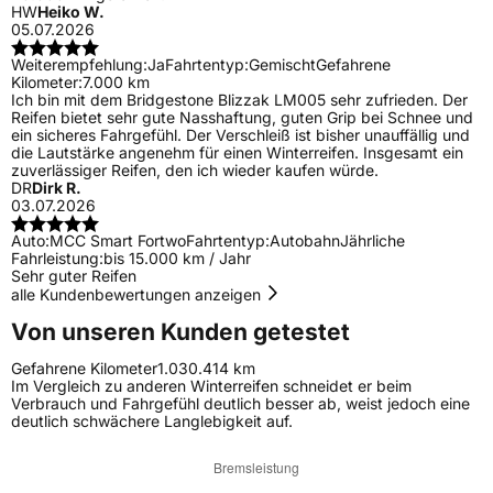
HW
Heiko W.
05.07.2026
Weiterempfehlung:
Ja
Fahrtentyp:
Gemischt
Gefahrene
Kilometer:
7.000 km
Ich bin mit dem Bridgestone Blizzak LM005 sehr zufrieden. Der
Reifen bietet sehr gute Nasshaftung, guten Grip bei Schnee und
ein sicheres Fahrgefühl. Der Verschleiß ist bisher unauffällig und
die Lautstärke angenehm für einen Winterreifen. Insgesamt ein
zuverlässiger Reifen, den ich wieder kaufen würde.
DR
Dirk R.
03.07.2026
Auto:
MCC Smart Fortwo
Fahrtentyp:
Autobahn
Jährliche
Fahrleistung:
bis 15.000 km / Jahr
Sehr guter Reifen
alle Kundenbewertungen anzeigen
Von unseren Kunden getestet
Gefahrene Kilometer
1.030.414 km
Im Vergleich zu anderen Winterreifen schneidet er beim
Verbrauch und Fahrgefühl deutlich besser ab, weist jedoch eine
deutlich schwächere Langlebigkeit auf.