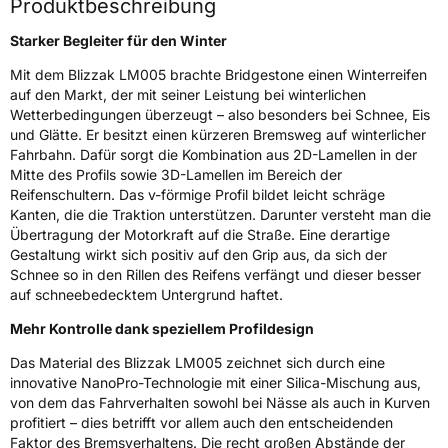
Produktbeschreibung
Starker Begleiter für den Winter
Rollgeräusch (dB)
71
Mit dem Blizzak LM005 brachte Bridgestone einen Winterreifen
Fahrzeugklasse
C1
auf den Markt, der mit seiner Leistung bei winterlichen
Wetterbedingungen überzeugt – also besonders bei Schnee, Eis
3PMSF / Schneeflockensymbol / Alpine-Symbol
Ja
und Glätte. Er besitzt einen kürzeren Bremsweg auf winterlicher
Fahrbahn. Dafür sorgt die Kombination aus 2D-Lamellen in der
Eisgrip
Nein
Mitte des Profils sowie 3D-Lamellen im Bereich der
Reifenschultern. Das v-förmige Profil bildet leicht schräge
EPREL ID
381997
Kanten, die die Traktion unterstützen. Darunter versteht man die
Übertragung der Motorkraft auf die Straße. Eine derartige
Allgemeine Produktsicherheit (GPSR)
Gestaltung wirkt sich positiv auf den Grip aus, da sich der
Schnee so in den Rillen des Reifens verfängt und dieser besser
Herstellerkontakt
BRIDGESTONE EU NV/SA, Via del Fosso del
auf schneebedecktem Untergrund haftet.
Salceto 13/15 00128 Rome Italien,
market.surveillance@bridgestone.eu
Mehr Kontrolle dank speziellem Profildesign
Das Material des Blizzak LM005 zeichnet sich durch eine
innovative NanoPro-Technologie mit einer Silica-Mischung aus,
von dem das Fahrverhalten sowohl bei Nässe als auch in Kurven
profitiert – dies betrifft vor allem auch den entscheidenden
Faktor des Bremsverhaltens. Die recht großen Abstände der