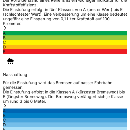
Der Rollwiderstand eines Reifens ist ein wichtiger Indikator für die
Kraftstoffeffizienz.
Die Einstufung erfolgt in fünf Klassen: von A (bester Wert) bis E
(schlechtester Wert). Eine Verbesserung um eine Klasse bedeutet
ungefähr eine Einsparung von 0,1 Liter Kraftstoff auf 100
Kilometer.
A
B
C
D
E
Nasshaftung
Für die Einstufung wird das Bremsen auf nasser Fahrbahn
gemessen.
Die Einstufung erfolgt in die Klassen A (kürzester Bremsweg) bis
E (längster Bremsweg). Der Bremsweg verlängert sich je Klasse
um rund 3 bis 6 Meter.
A
B
C
D
E