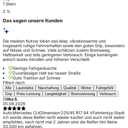
1 Stern
2 %
Das sagen unsere Kunden
Die meisten Nutzer loben das leise, vibrationsarme und
insgesamt ruhige Fahrverhalten sowie den guten Grip, besonders
auf Nässe und Schnee. Viele schätzen zudem Bremsweg,
Haltbarkeit und teils geringeren Verbrauch. Einige bemängeln
jedoch lautes Abrollen und höheren Verschleiß.
Geringe Fahrgeräusche
Zuverlässiger Halt bei nasser Straße
Gute Traktion auf Schnee
Filtern nach
Alle
Lautstärke
Nasshaftung
Qualität
Winter
Fahrgefühl
Grip
Preis-Leistung
Langlebigkeit
Bremsleistung
Verbrauch
IS
Ilka S.
05.08.2026
Auto:
Mercedes CLK
Dimension:
225/45 R17 94 V
Fahrtentyp:
Stadt
Ich würde diese Reifen nicht wieder kaufen und auch nicht weiter
empfehlen, nach nicht mal 2 Jahren sind die Reifen hin! Keine
20.000 km gefahren.