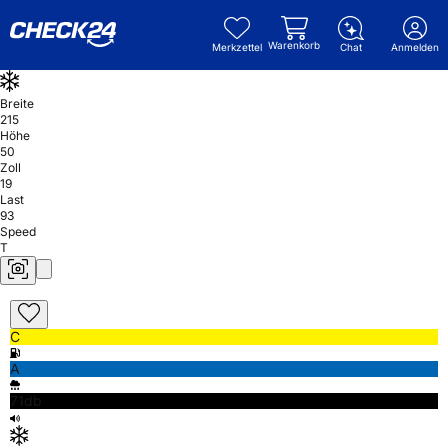
Warenkorb
Merkzettel
Chat
Anmelden
Breite
215
Höhe
50
Zoll
19
Last
93
Speed
T
C
A
71db