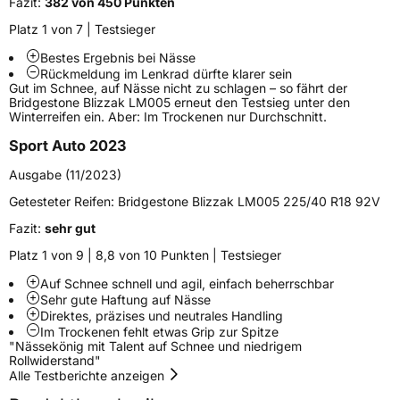
Fazit:
382 von 450 Punkten
Fahrzeugart
PKW & SUV
Platz 1 von 7 | Testsieger
Bestes Ergebnis bei Nässe
Rückmeldung im Lenkrad dürfte klarer sein
Weitere Eigenschaften
Gut im Schnee, auf Nässe nicht zu schlagen – so fährt der
Bridgestone Blizzak LM005 erneut den Testsieg unter den
Schlauchtyp
TL
Winterreifen ein. Aber: Im Trockenen nur Durchschnitt.
Sport Auto 2023
Zustand
Neureifen
Ausgabe (11/2023)
M+S
Ja
Getesteter Reifen:
Bridgestone Blizzak LM005 225/40 R18 92V
Elektro
Ja
Fazit:
sehr gut
Platz 1 von 9 | 8,8 von 10 Punkten | Testsieger
EU Label
Auf Schnee schnell und agil, einfach beherrschbar
Sehr gute Haftung auf Nässe
Effizienz
C
Direktes, präzises und neutrales Handling
Im Trockenen fehlt etwas Grip zur Spitze
"Nässekönig mit Talent auf Schnee und niedrigem
Nasshaftung
A
Rollwiderstand"
Alle Testberichte anzeigen
Rollgeräusch (Klasse)
B