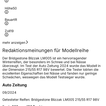
Höhe
50
Bauart
R
Zoll
19
Geschwindigkeitsindex
T
mehr anzeigen
Redaktionsmeinungen für Modellreihe
Höchstgeschwindigkeit
190 km/h
Der Bridgestone Blizzak LM005 ist ein hervorragender
Lastindex
93
Winterreifen, der besonders im Schnee und bei Nässe
überzeugt. Im Test der Auto Zeitung 2024 wurde das Modell in
der Dimension 215/55 R17 98V bewertet. Die Tester lobten die
Höchstlast
650 kg
exzellenten Eigenschaften bei Nässe und fanden nur geringe
Schwächen, weswegen das Modell Testsieger wurde.
Generelle Merkmale
Auto Zeitung
Fahrzeugtyp
PKW
09/2024
Verwendung
Winterreifen
Getesteter Reifen:
Bridgestone Blizzak LM005 215/55 R17 98V
Modellname
Blizzak LM005