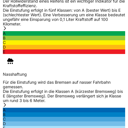
Der Rollwiderstand eines Reifens ist ein wichtiger Indikator für die
Kraftstoffeffizienz.
Die Einstufung erfolgt in fünf Klassen: von A (bester Wert) bis E
(schlechtester Wert). Eine Verbesserung um eine Klasse bedeutet
ungefähr eine Einsparung von 0,1 Liter Kraftstoff auf 100
Kilometer.
A
B
C
D
E
Nasshaftung
Für die Einstufung wird das Bremsen auf nasser Fahrbahn
gemessen.
Die Einstufung erfolgt in die Klassen A (kürzester Bremsweg) bis
E (längster Bremsweg). Der Bremsweg verlängert sich je Klasse
um rund 3 bis 6 Meter.
A
B
C
D