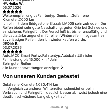
HW
Heiko W.
05.07.2026
Weiterempfehlung:
Ja
Fahrtentyp:
Gemischt
Gefahrene
Kilometer:
7.000 km
Ich bin mit dem Bridgestone Blizzak LM005 sehr zufrieden. Der
Reifen bietet sehr gute Nasshaftung, guten Grip bei Schnee und
ein sicheres Fahrgefühl. Der Verschleiß ist bisher unauffällig und
die Lautstärke angenehm für einen Winterreifen. Insgesamt ein
zuverlässiger Reifen, den ich wieder kaufen würde.
DR
Dirk R.
03.07.2026
Auto:
MCC Smart Fortwo
Fahrtentyp:
Autobahn
Jährliche
Fahrleistung:
bis 15.000 km / Jahr
Sehr guter Reifen
alle Kundenbewertungen anzeigen
Von unseren Kunden getestet
Gefahrene Kilometer
1.030.414 km
Im Vergleich zu anderen Winterreifen schneidet er beim
Verbrauch und Fahrgefühl deutlich besser ab, weist jedoch eine
deutlich schwächere Langlebigkeit auf.