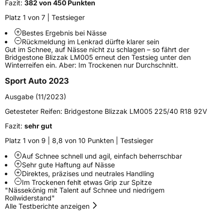
Verwendung
Winterreifen
Fazit:
382 von 450 Punkten
Modellname
Blizzak LM005
Platz 1 von 7 | Testsieger
Fahrzeugart
PKW & SUV
Bestes Ergebnis bei Nässe
Rückmeldung im Lenkrad dürfte klarer sein
Gut im Schnee, auf Nässe nicht zu schlagen – so fährt der
Bridgestone Blizzak LM005 erneut den Testsieg unter den
Weitere Eigenschaften
Winterreifen ein. Aber: Im Trockenen nur Durchschnitt.
Schlauchtyp
TL
Sport Auto 2023
Ausgabe (11/2023)
Zustand
Neureifen
Getesteter Reifen:
Bridgestone Blizzak LM005 225/40 R18 92V
M+S
Ja
Fazit:
sehr gut
Verstärkt
XL
Platz 1 von 9 | 8,8 von 10 Punkten | Testsieger
Auf Schnee schnell und agil, einfach beherrschbar
Empfohlen für Audi
AO
Sehr gute Haftung auf Nässe
Direktes, präzises und neutrales Handling
EU Label
Im Trockenen fehlt etwas Grip zur Spitze
"Nässekönig mit Talent auf Schnee und niedrigem
Rollwiderstand"
Effizienz
D
Alle Testberichte anzeigen