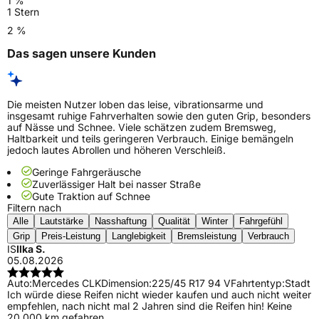
1 %
1 Stern
2 %
Das sagen unsere Kunden
Die meisten Nutzer loben das leise, vibrationsarme und
insgesamt ruhige Fahrverhalten sowie den guten Grip, besonders
auf Nässe und Schnee. Viele schätzen zudem Bremsweg,
Haltbarkeit und teils geringeren Verbrauch. Einige bemängeln
jedoch lautes Abrollen und höheren Verschleiß.
Geringe Fahrgeräusche
Zuverlässiger Halt bei nasser Straße
Gute Traktion auf Schnee
Filtern nach
Alle
Lautstärke
Nasshaftung
Qualität
Winter
Fahrgefühl
Grip
Preis-Leistung
Langlebigkeit
Bremsleistung
Verbrauch
IS
Ilka S.
05.08.2026
Auto:
Mercedes CLK
Dimension:
225/45 R17 94 V
Fahrtentyp:
Stadt
Ich würde diese Reifen nicht wieder kaufen und auch nicht weiter
empfehlen, nach nicht mal 2 Jahren sind die Reifen hin! Keine
20.000 km gefahren.