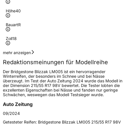
Höhe
40
Bauart
R
Zoll
18
Geschwindigkeitsindex
V
mehr anzeigen
Redaktionsmeinungen für Modellreihe
Höchstgeschwindigkeit
240 km/h
Der Bridgestone Blizzak LM005 ist ein hervorragender
Lastindex
92
Winterreifen, der besonders im Schnee und bei Nässe
überzeugt. Im Test der Auto Zeitung 2024 wurde das Modell in
der Dimension 215/55 R17 98V bewertet. Die Tester lobten die
Höchstlast
630 kg
exzellenten Eigenschaften bei Nässe und fanden nur geringe
Schwächen, weswegen das Modell Testsieger wurde.
Gewicht (in kg)
9,74 kg
Auto Zeitung
Generelle Merkmale
09/2024
Fahrzeugtyp
PKW
Getesteter Reifen:
Bridgestone Blizzak LM005 215/55 R17 98V