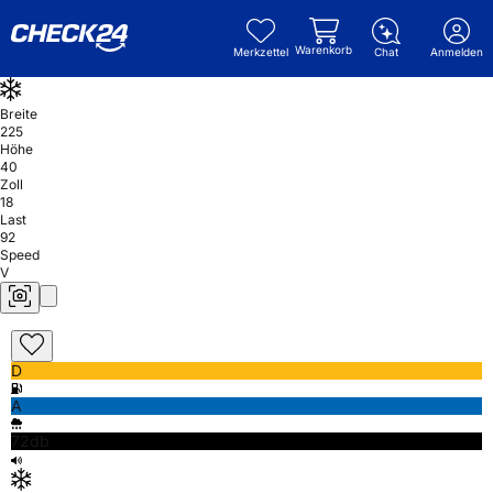
Warenkorb
Merkzettel
Chat
Anmelden
Breite
225
Höhe
40
Zoll
18
Last
92
Speed
V
D
A
72db