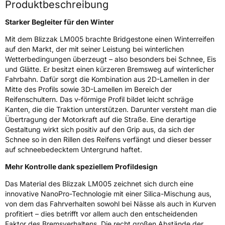
Produktbeschreibung
Nasshaftung
A
Starker Begleiter für den Winter
Rollgeräusch (Klasse)
B
Mit dem Blizzak LM005 brachte Bridgestone einen Winterreifen
auf den Markt, der mit seiner Leistung bei winterlichen
Rollgeräusch (dB)
72
Wetterbedingungen überzeugt – also besonders bei Schnee, Eis
und Glätte. Er besitzt einen kürzeren Bremsweg auf winterlicher
Fahrzeugklasse
C1
Fahrbahn. Dafür sorgt die Kombination aus 2D-Lamellen in der
Mitte des Profils sowie 3D-Lamellen im Bereich der
3PMSF / Schneeflockensymbol / Alpine-Symbol
Ja
Reifenschultern. Das v-förmige Profil bildet leicht schräge
Kanten, die die Traktion unterstützen. Darunter versteht man die
Eisgrip
Nein
Übertragung der Motorkraft auf die Straße. Eine derartige
Gestaltung wirkt sich positiv auf den Grip aus, da sich der
EPREL ID
381343
Schnee so in den Rillen des Reifens verfängt und dieser besser
auf schneebedecktem Untergrund haftet.
Allgemeine Produktsicherheit (GPSR)
Mehr Kontrolle dank speziellem Profildesign
Herstellerkontakt
BRIDGESTONE EU NV/SA, Via del Fosso del
Salceto 13/15 00128 Rome Italien,
Das Material des Blizzak LM005 zeichnet sich durch eine
market.surveillance@bridgestone.eu
innovative NanoPro-Technologie mit einer Silica-Mischung aus,
von dem das Fahrverhalten sowohl bei Nässe als auch in Kurven
profitiert – dies betrifft vor allem auch den entscheidenden
Faktor des Bremsverhaltens. Die recht großen Abstände der