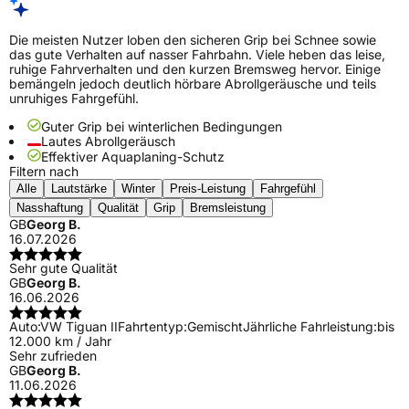
Die meisten Nutzer loben den sicheren Grip bei Schnee sowie
das gute Verhalten auf nasser Fahrbahn. Viele heben das leise,
ruhige Fahrverhalten und den kurzen Bremsweg hervor. Einige
bemängeln jedoch deutlich hörbare Abrollgeräusche und teils
unruhiges Fahrgefühl.
Guter Grip bei winterlichen Bedingungen
Lautes Abrollgeräusch
Effektiver Aquaplaning-Schutz
Filtern nach
Alle
Lautstärke
Winter
Preis-Leistung
Fahrgefühl
Nasshaftung
Qualität
Grip
Bremsleistung
GB
Georg B.
16.07.2026
Sehr gute Qualität
GB
Georg B.
16.06.2026
Auto:
VW Tiguan II
Fahrtentyp:
Gemischt
Jährliche Fahrleistung:
bis
12.000 km / Jahr
Sehr zufrieden
GB
Georg B.
11.06.2026