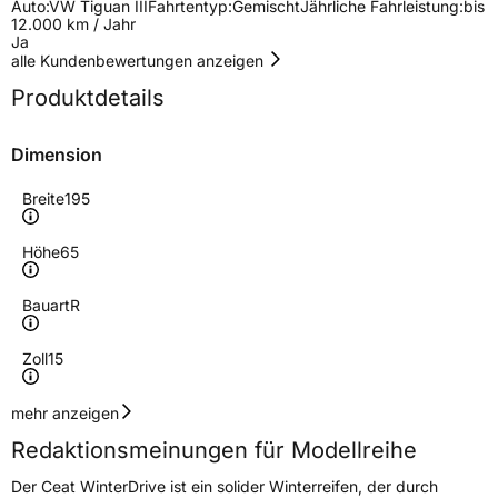
Auto:
VW Tiguan III
Fahrtentyp:
Gemischt
Jährliche Fahrleistung:
bis
12.000 km / Jahr
Ja
alle Kundenbewertungen anzeigen
Produktdetails
Dimension
Breite
195
Höhe
65
Bauart
R
Zoll
15
Geschwindigkeitsindex
H
mehr anzeigen
Redaktionsmeinungen für Modellreihe
Höchstgeschwindigkeit
210 km/h
Der Ceat WinterDrive ist ein solider Winterreifen, der durch