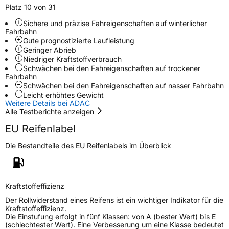
Platz 10 von 31
EU Label
Sichere und präzise Fahreigenschaften auf winterlicher
Fahrbahn
Effizienz
C
Gute prognostizierte Laufleistung
Geringer Abrieb
Niedriger Kraftstoffverbrauch
Nasshaftung
C
Schwächen bei den Fahreigenschaften auf trockener
Fahrbahn
Schwächen bei den Fahreigenschaften auf nasser Fahrbahn
Rollgeräusch (Klasse)
B
Leicht erhöhtes Gewicht
Weitere Details bei ADAC
Alle Testberichte anzeigen
Rollgeräusch (dB)
69
EU Reifenlabel
Fahrzeugklasse
C1
Die Bestandteile des EU Reifenlabels im Überblick
3PMSF / Schneeflockensymbol / Alpine-Symbol
Ja
EPREL ID
600626
Kraftstoffeffizienz
Allgemeine Produktsicherheit (GPSR)
Der Rollwiderstand eines Reifens ist ein wichtiger Indikator für die
Kraftstoffeffizienz.
Die Einstufung erfolgt in fünf Klassen: von A (bester Wert) bis E
Herstellerkontakt
CEAT LTD, Kurhessenstr 15 64546
(schlechtester Wert). Eine Verbesserung um eine Klasse bedeutet
Moerfelden Walldorf Deutschland,