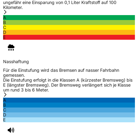
ungefähr eine Einsparung von 0,1 Liter Kraftstoff auf 100
jagdish.makwana@ceat.com
Kilometer.
A
B
C
D
E
Nasshaftung
Für die Einstufung wird das Bremsen auf nasser Fahrbahn
gemessen.
Die Einstufung erfolgt in die Klassen A (kürzester Bremsweg) bis
E (längster Bremsweg). Der Bremsweg verlängert sich je Klasse
um rund 3 bis 6 Meter.
A
B
C
D
E