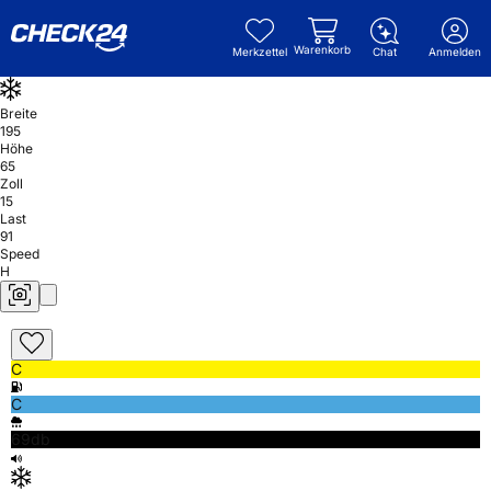
Warenkorb
Merkzettel
Chat
Anmelden
Breite
195
Höhe
65
Zoll
15
Last
91
Speed
H
C
C
69db