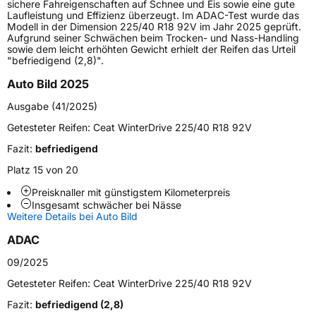
Lastindex
91
sichere Fahreigenschaften auf Schnee und Eis sowie eine gute
Laufleistung und Effizienz überzeugt. Im ADAC-Test wurde das
Modell in der Dimension 225/40 R18 92V im Jahr 2025 geprüft.
Höchstlast
615 kg
Aufgrund seiner Schwächen beim Trocken- und Nass-Handling
sowie dem leicht erhöhten Gewicht erhielt der Reifen das Urteil
Gewicht (in kg)
7,9 kg
"befriedigend (2,8)".
Auto Bild 2025
Generelle Merkmale
Ausgabe (41/2025)
Fahrzeugtyp
PKW
Getesteter Reifen:
Ceat WinterDrive 225/40 R18 92V
Verwendung
Winterreifen
Fazit:
befriedigend
Modellname
WinterDrive
Platz 15 von 20
Fahrzeugart
PKW & SUV
Preisknaller mit günstigstem Kilometerpreis
Insgesamt schwächer bei Nässe
Weitere Details bei Auto Bild
Weitere Eigenschaften
ADAC
Schlauchtyp
TL
09/2025
Zustand
Neureifen
Getesteter Reifen:
Ceat WinterDrive 225/40 R18 92V
Fazit:
befriedigend (2,8)
M+S
Ja