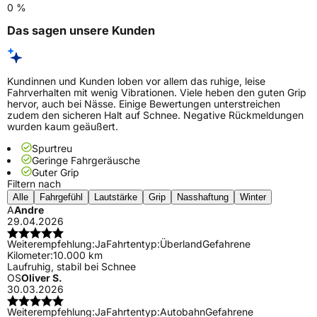
0 %
Das sagen unsere Kunden
Kundinnen und Kunden loben vor allem das ruhige, leise
Fahrverhalten mit wenig Vibrationen. Viele heben den guten Grip
hervor, auch bei Nässe. Einige Bewertungen unterstreichen
zudem den sicheren Halt auf Schnee. Negative Rückmeldungen
wurden kaum geäußert.
Spurtreu
Geringe Fahrgeräusche
Guter Grip
Filtern nach
Alle
Fahrgefühl
Lautstärke
Grip
Nasshaftung
Winter
A
Andre
29.04.2026
Weiterempfehlung:
Ja
Fahrtentyp:
Überland
Gefahrene
Kilometer:
10.000 km
Laufruhig, stabil bei Schnee
OS
Oliver S.
30.03.2026
Weiterempfehlung:
Ja
Fahrtentyp:
Autobahn
Gefahrene