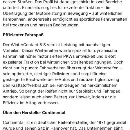
Rollgeräusch (dB)
75
nassen Straßen. Das Profil ist dabei geschickt in zwei Bereiche
unterteilt: Einerseits sorgt es für exzellente Traktion – die
Fahrzeugklasse
C1
Übertragung der Motorleistung in Bewegung – auf winterlichen
Fahrbahnen, andererseits ermöglicht es sportliches Fahrverhalten
3PMSF / Schneeflockensymbol / Alpine-Symbol
Ja
bei trockenen und nassen Bedingungen.
Effizienter Fahrspaß
EPREL ID
1666863
Der WinterContact 8 S vereint Leistung mit nachhaltigen
Allgemeine Produktsicherheit (GPSR)
Vorteilen. Dieser Winterreifen wurde speziell für dynamische
Fahrten mit höher motorisierten PKWs entwickelt und bietet
Herstellerkontakt
Continental Reifen Deutschland GmbH
exzellente Traktion bei winterlichen Straßenbedingungen. Doch
Continental-Plaza 1 30173 Hannover
nicht nur in puncto Fahrverhalten überzeugt der Winterreifen –
Deutschland,
sein optimierter, niedriger Rollwiderstand sorgt für eine
customerservice_tires@conti.de
gesteigerte Reichweite bei E-Autos und reduziert gleichzeitig
den Kraftstoffverbrauch bei Fahrzeugen mit herkömmlichem
Antrieb. So bringt der Reifen nicht nur Stabilität und Fahrspaß,
sondern leistet auch einen Beitrag zur Umwelt, indem er die
Effizienz im Alltag verbessert.
Über den Hersteller Continental
Continental ist ein deutscher Reifenhersteller, der 1871 gegründet
wurde und seinen Sitz in Hannover hat. Das Unternehmen zählt