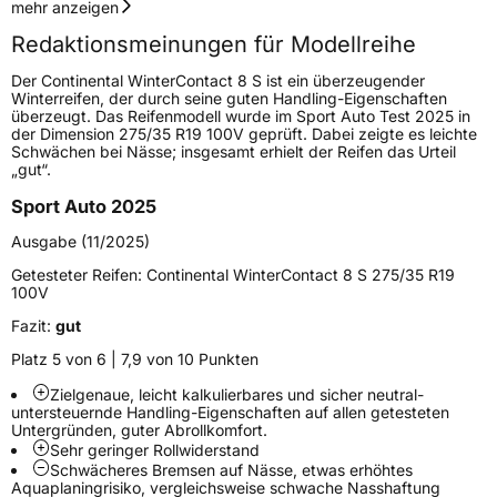
Geschwindigkeitsindex
V
mehr anzeigen
Redaktionsmeinungen für Modellreihe
Höchstgeschwindigkeit
240 km/h
Der Continental WinterContact 8 S ist ein überzeugender
Lastindex
105
Winterreifen, der durch seine guten Handling-Eigenschaften
überzeugt. Das Reifenmodell wurde im Sport Auto Test 2025 in
der Dimension 275/35 R19 100V geprüft. Dabei zeigte es leichte
Höchstlast
925 kg
Schwächen bei Nässe; insgesamt erhielt der Reifen das Urteil
„gut“.
Gewicht (in kg)
14,629 kg
Sport Auto 2025
Generelle Merkmale
Ausgabe (11/2025)
Fahrzeugtyp
PKW
Getesteter Reifen:
Continental WinterContact 8 S 275/35 R19
100V
Verwendung
Winterreifen
Fazit:
gut
Modellname
WinterContact 8 S
Platz 5 von 6 | 7,9 von 10 Punkten
Fahrzeugart
PKW & SUV
Zielgenaue, leicht kalkulierbares und sicher neutral-
untersteuernde Handling-Eigenschaften auf allen getesteten
Untergründen, guter Abrollkomfort.
Weitere Eigenschaften
Sehr geringer Rollwiderstand
Schwächeres Bremsen auf Nässe, etwas erhöhtes
Schlauchtyp
TL
Aquaplaningrisiko, vergleichsweise schwache Nasshaftung