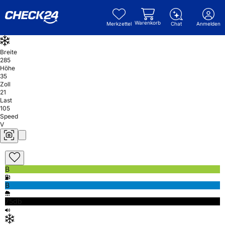
Warenkorb
Merkzettel
Chat
Anmelden
Breite
285
Höhe
35
Zoll
21
Last
105
Speed
V
B
B
75db