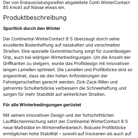
Der von Erstausrüstungsreifen abgeleitete Conti WinterContact
8S knickt auf Nässe etwas ein.
Zustand
Neureifen
Produktbeschreibung
M+S
Ja
Sportlich durch den Winter
Verstärkt
XL
Der Continental WinterContact 8 S überzeugt durch seine
exzellente Bodenhaftung auf nasskalten und verschneiten
Felgenschutz
FR
Straßen. Eine spezielle Gummimischung sorgt für zuverlässigen
Grip, auch bei widrigen Winterbedingungen. Um die Anzahl der
Griffkanten zu steigern, wurde das Profildesign mit innovativen
Elektro
Ja
langen Lamellen optimiert. Die Lamellen und Profilblöcke sind so
angeordnet, dass sie den hohen Anforderungen der
EU Label
Fahreigenschaften gerecht werden. Zick-Zack-Rillen und
getrennte Schulterblöcke verbessern die Schneehaftung und
Effizienz
B
sorgen für mehr Stabilität auf winterlichen Straßen.
Für alle Winterbedingungen gerüstet
Nasshaftung
B
Mit seinem innovativen Design und der fortschrittlichen
Laufflächenmischung setzt der Continental WinterContact 8 S
Rollgeräusch (Klasse)
B
neue Maßstäbe im Winterreifenbereich. Robuste Profilblöcke
ermöglichen hohe Stabilität – sowohl auf trockenen als auch auf